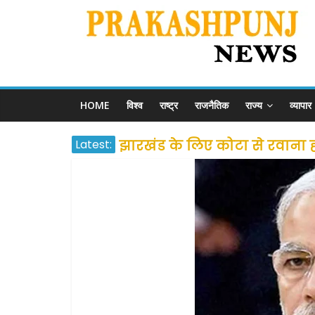
HOME
विश्व
राष्ट्र
राजनैतिक
राज्य
व्यापार
Latest:
झारखंड के लिए कोटा से रवाना होंग
उत्तराखंड के अन्य राज्यों में फं
प्रवासियों व मजदूरों को दी गई
शराब और पान की दुकानों को ग्र
दो हफ्ते के लिए बढ़ाया लॉकडाउन