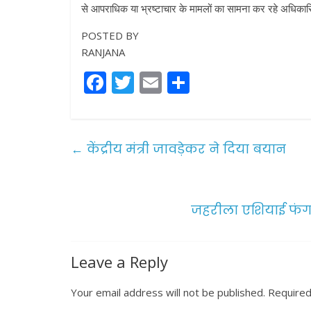
से आपराधिक या भ्रष्टाचार के मामलों का सामना कर रहे अधिकार
POSTED BY
RANJANA
F
T
E
S
a
w
m
h
c
itt
ai
ar
e
er
l
e
←
केंद्रीय मंत्री जावड़ेकर ने दिया बयान
b
o
o
जहरीला एशियाई फंगस 
k
Leave a Reply
Your email address will not be published.
Required