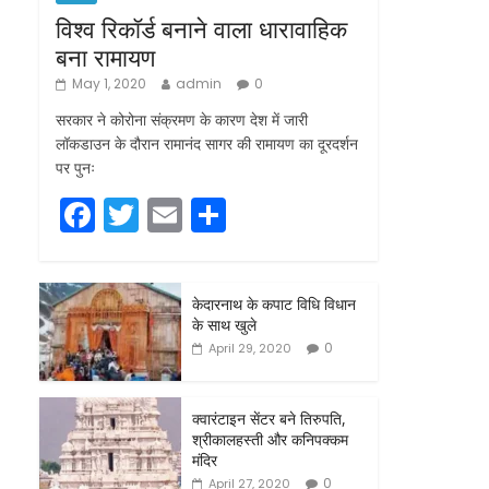
विश्व रिकॉर्ड बनाने वाला धारावाहिक
बना रामायण
May 1, 2020
admin
0
सरकार ने कोरोना संक्रमण के कारण देश में जारी
लॉकडाउन के दौरान रामानंद सागर की रामायण का दूरदर्शन
पर पुनः
F
T
E
S
a
w
m
h
c
itt
ai
ar
केदारनाथ के कपाट विधि विधान
e
er
l
e
के साथ खुले
b
0
April 29, 2020
o
o
क्वारंटाइन सेंटर बने तिरुपति,
श्रीकालहस्ती और कनिपक्कम
k
मंदिर
0
April 27, 2020