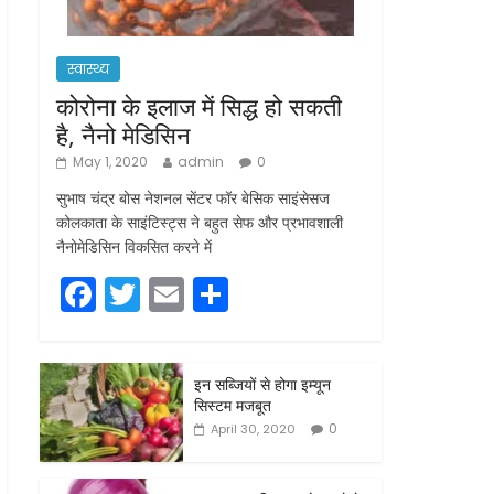
स्वास्थ्य
कोरोना के इलाज में सिद्ध हो सकती
है, नैनो मेडिसिन
May 1, 2020
admin
0
सुभाष चंद्र बोस नेशनल सेंटर फॉर बेसिक साइंसेसज
कोलकाता के साइंटिस्ट्स ने बहुत सेफ और प्रभावशाली
नैनोमेडिसिन विकसित करने में
F
T
E
S
a
w
m
h
c
itt
ai
ar
इन सब्जियों से होगा इम्यून
e
er
l
e
सिस्टम मजबूत
b
0
April 30, 2020
o