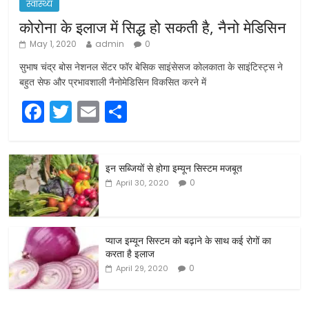
स्वास्थ्य
कोरोना के इलाज में सिद्ध हो सकती है, नैनो मेडिसिन
May 1, 2020
admin
0
सुभाष चंद्र बोस नेशनल सेंटर फॉर बेसिक साइंसेसज कोलकाता के साइंटिस्ट्स ने
बहुत सेफ और प्रभावशाली नैनोमेडिसिन विकसित करने में
F
T
E
S
a
w
m
h
c
itt
ai
ar
इन सब्जियों से होगा इम्यून सिस्टम मजबूत
e
er
l
e
0
April 30, 2020
b
o
o
प्याज इम्यून सिस्टम को बढ़ाने के साथ कई रोगों का
करता है इलाज
k
0
April 29, 2020