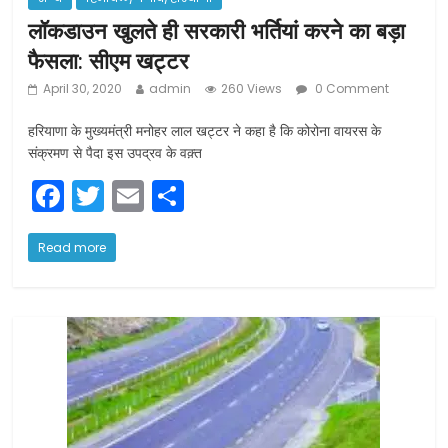
लॉकडाउन खुलते ही सरकारी भर्तियां करने का बड़ा
फैसला: सीएम खट्टर
April 30, 2020
admin
260 Views
0 Comment
हरियाणा के मुख्यमंत्री मनोहर लाल खट्टर ने कहा है कि कोरोना वायरस के
संक्रमण से पैदा इस उपद्रव के वक़्त
F
T
E
S
a
w
m
h
c
itt
ai
ar
Read more
e
er
l
e
b
o
o
k