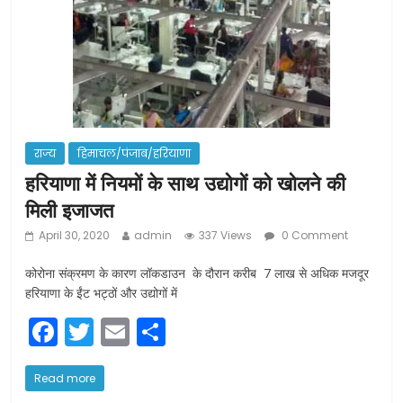
राज्य
हिमाचल/पंजाब/हरियाणा
हरियाणा में नियमों के साथ उद्योगों को खोलने की
मिली इजाजत
April 30, 2020
admin
337 Views
0 Comment
कोरोना संक्रमण के कारण लॉकडाउन के दौरान करीब 7 लाख से अधिक मजदूर
हरियाणा के ईंट भट्ठों और उद्योगों में
F
T
E
S
a
w
m
h
c
itt
ai
ar
Read more