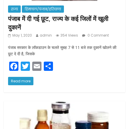
राज्य
हिमाचल/पंजाब/हरियाणा
पंजाब में दी गई छूट, राज्य के कई जिलों में खुली
दुकानें
May 1, 2020
admin
354 Views
0 Comment
पंजाब सरकार के लॉकडाउन के चलते सुबह 7 से 11 बजे तक दुकानें खोलने की
छूट दे दी है, जिसके
F
T
E
S
a
w
m
h
c
itt
ai
ar
Read more
e
er
l
e
b
o
o