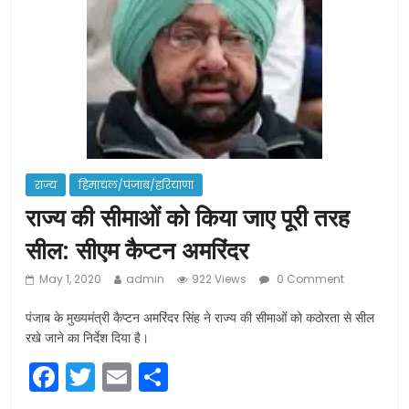
शराब और पान की दुकानों को ग्रीन जोन में
खोलने की मिली इजाजत: गृह मंत्रालय
दो हफ्ते के लिए बढ़ाया लॉकडाउन: गृह मंत्रालय
राज्य
हिमाचल/पंजाब/हरियाणा
राज्‍य की सीमाओं को किया जाए पूरी तरह
सील: सीएम कैप्‍टन अमरिंदर
May 1, 2020
admin
922 Views
0 Comment
पंजाब के मुख्यमंत्री कैप्टन अमरिंदर सिंह ने राज्य की सीमाओं को कठोरता से सील
रखे जाने का निर्देश दिया है।
F
T
E
S
a
w
m
h