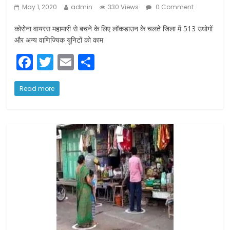
May 1, 2020
admin
330 Views
0 Comment
कोरोना वायरस महामारी से बचने के लिए लॉकडाउन के चलते जिला में 513 उधोगों
और अन्य वाणिज्यिक यूनिटों को काम
F
T
E
S
a
w
m
h
c
itt
ai
ar
Read more
e
er
l
e
b
o
o
k