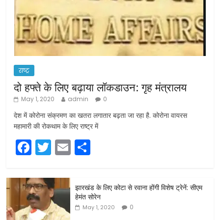
राष्ट्र
दो हफ्ते के लिए बढ़ाया लॉकडाउन: गृह मंत्रालय
May 1, 2020
admin
0
देश में कोरोना संक्रमण का खतरा लगातार बढ़ता जा रहा है. कोरोना वायरस
महामारी की रोकथाम के लिए राष्ट्र में
F
T
E
S
a
w
m
h
c
itt
ai
ar
झारखंड के लिए कोटा से रवाना होंगी विशेष ट्रेनें: सीएम
e
er
l
e
हेमंत सोरेन
b
0
May 1, 2020