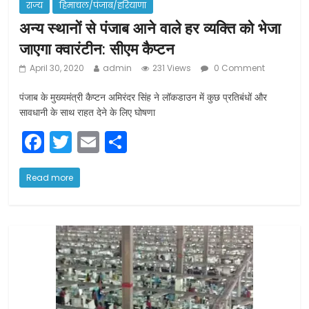
राज्य
हिमाचल/पंजाब/हरियाणा
अन्य स्थानों से पंजाब आने वाले हर व्यक्ति को भेजा
जाएगा क्वारंटीन: सीएम कैप्टन
April 30, 2020
admin
231 Views
0 Comment
पंजाब के मुख्यमंत्री कैप्टन अमिरंदर सिंह ने लॉकडाउन में कुछ प्रतिबंधों और
सावधानी के साथ राहत देने के लिए घोषणा
F
T
E
S
a
w
m
h
c
itt
ai
ar
Read more
e
er
l
e
b
o
o
k