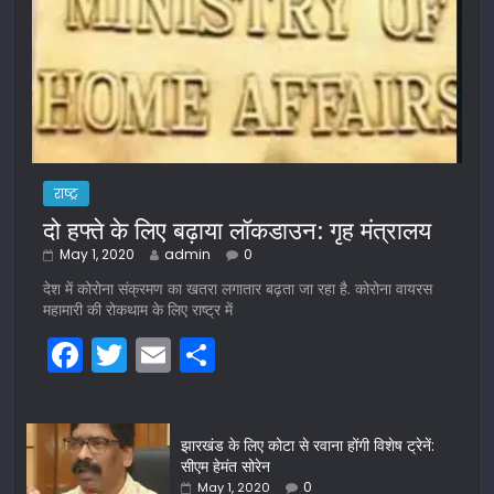
राष्ट्र
दो हफ्ते के लिए बढ़ाया लॉकडाउन: गृह मंत्रालय
May 1, 2020
admin
0
देश में कोरोना संक्रमण का खतरा लगातार बढ़ता जा रहा है. कोरोना वायरस
महामारी की रोकथाम के लिए राष्ट्र में
F
T
E
S
a
w
m
h
c
itt
ai
ar
झारखंड के लिए कोटा से रवाना होंगी विशेष ट्रेनें:
e
er
l
e
सीएम हेमंत सोरेन
0
May 1, 2020