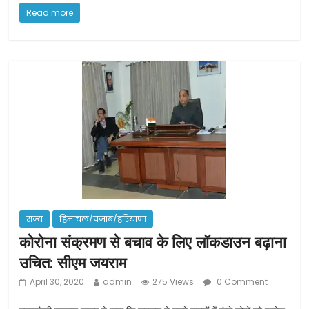
c
itt
ai
ar
Read more
e
er
l
e
b
o
o
k
राज्य
हिमाचल/पंजाब/हरियाणा
कोरोना संक्रमण से बचाव के लिए लॉकडाउन बढ़ाना
उचित: सीएम जयराम
April 30, 2020
admin
275 Views
0 Comment