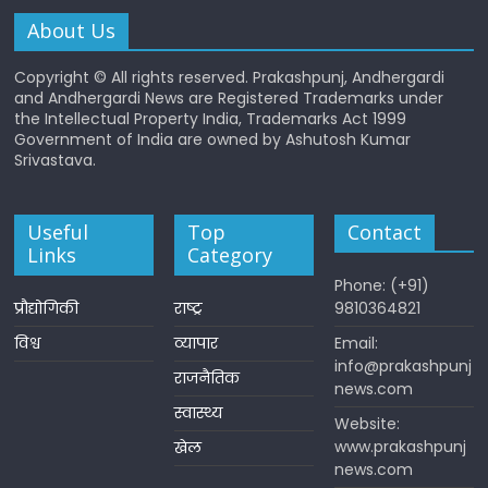
About Us
Copyright © All rights reserved. Prakashpunj, Andhergardi
and Andhergardi News are Registered Trademarks under
the Intellectual Property India, Trademarks Act 1999
Government of India are owned by Ashutosh Kumar
Srivastava.
Useful
Top
Contact
Links
Category
Phone: (+91)
प्रौद्योगिकी
राष्ट्र
9810364821
विश्व
व्यापार
Email:
info@prakashpunj
राजनैतिक
news.com
स्वास्थ्य
Website:
www.prakashpunj
खेल
news.com