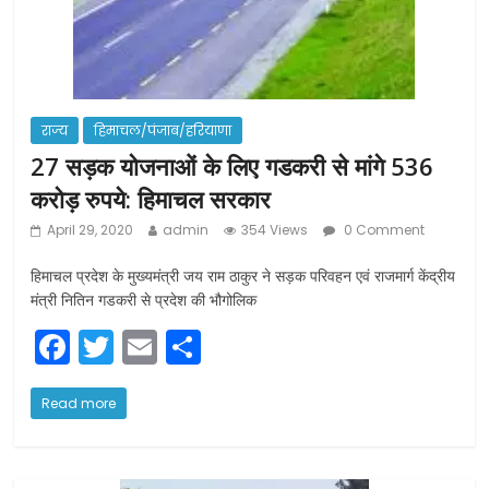
राज्य
हिमाचल/पंजाब/हरियाणा
27 सड़क योजनाओं के लिए गडकरी से मांगे 536
करोड़ रुपये: हिमाचल सरकार
April 29, 2020
admin
354 Views
0 Comment
हिमाचल प्रदेश के मुख्यमंत्री जय राम ठाकुर ने सड़क परिवहन एवं राजमार्ग केंद्रीय
मंत्री नितिन गडकरी से प्रदेश की भौगोलिक
F
T
E
S
a
w
m
h
c
itt
ai
ar
Read more
e
er
l
e
b