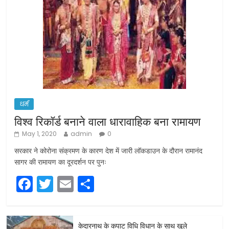
धर्म
विश्व रिकॉर्ड बनाने वाला धारावाहिक बना रामायण
May 1, 2020
admin
0
सरकार ने कोरोना संक्रमण के कारण देश में जारी लॉकडाउन के दौरान रामानंद
सागर की रामायण का दूरदर्शन पर पुनः
F
T
E
S
a
w
m
h
c
itt
ai
ar
केदारनाथ के कपाट विधि विधान के साथ खुले