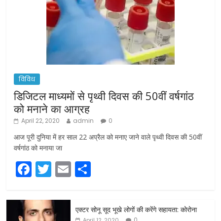
विविध
डिजिटल माध्यमों से पृथ्वी दिवस की 50वीं वर्षगांठ
को मनाने का आग्रह
April 22, 2020
admin
0
आज पूरी दुनिया में हर साल 22 अप्रैल को मनाए जाने वाले पृथ्वी दिवस की 50वीं
वर्षगांठ को मनाया जा
F
T
E
S
a
w
m
h
c
itt
ai
ar
एक्टर सोनू सूद भूखे लोगों की करेंगे सहायता: कोरोना
e
er
l
e
0
April 12, 2020