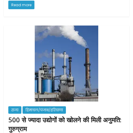
c
itt
ai
ar
Read more
e
er
l
e
b
o
o
k
राज्य
हिमाचल/पंजाब/हरियाणा
500 से ज्यादा उद्योगों को खोलने की मिली अनुमति:
गुरुग्राम