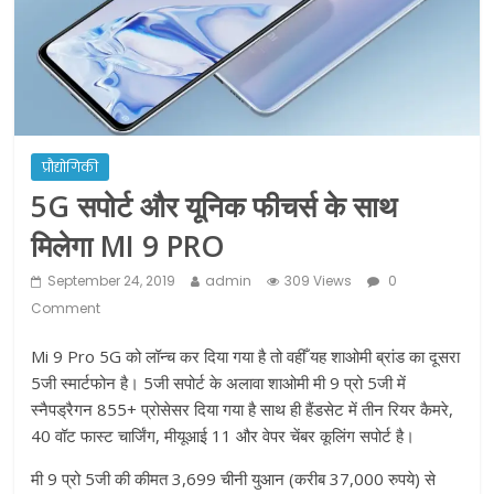
ने कराया पंजीयन: राजस्थान सरकार
शराब और पान की दुकानों को ग्रीन जोन में
खोलने की मिली इजाजत: गृह मंत्रालय
दो हफ्ते के लिए बढ़ाया लॉकडाउन: गृह मंत्रालय
प्रौद्योगिकी
5G सपोर्ट और यूनिक फीचर्स के साथ
मिलेगा MI 9 PRO
September 24, 2019
admin
309 Views
0
Comment
Mi 9 Pro 5G को लॉन्च कर दिया गया है तो वहीँ यह शाओमी ब्रांड का दूसरा
5जी स्मार्टफोन है। 5जी सपोर्ट के अलावा शाओमी मी 9 प्रो 5जी में
स्नैपड्रैगन 855+ प्रोसेसर दिया गया है साथ ही हैंडसेट में तीन रियर कैमरे,
40 वॉट फास्ट चार्जिंग, मीयूआई 11 और वेपर चेंबर कूलिंग सपोर्ट है।
मी 9 प्रो 5जी की कीमत 3,699 चीनी युआन (करीब 37,000 रुपये) से