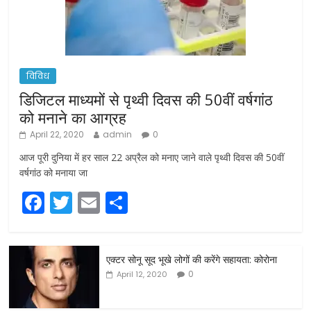
विविध
डिजिटल माध्यमों से पृथ्वी दिवस की 50वीं वर्षगांठ
को मनाने का आग्रह
April 22, 2020
admin
0
आज पूरी दुनिया में हर साल 22 अप्रैल को मनाए जाने वाले पृथ्वी दिवस की 50वीं
वर्षगांठ को मनाया जा
F
T
E
S
a
w
m
h
c
itt
ai
ar
एक्टर सोनू सूद भूखे लोगों की करेंगे सहायता: कोरोना
e
er
l
e
0
April 12, 2020
b