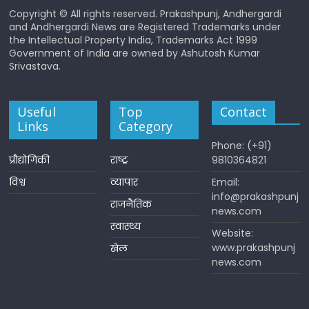
Copyright © All rights reserved. Prakashpunj, Andhergardi
and Andhergardi News are Registered Trademarks under
the Intellectual Property India, Trademarks Act 1999
Government of India are owned by Ashutosh Kumar
Srivastava.
Useful
Top
Contact
Links
Category
Phone: (+91)
प्रौद्योगिकी
राष्ट्र
9810364821
विश्व
व्यापार
Email:
info@prakashpunj
राजनैतिक
news.com
स्वास्थ्य
Website:
www.prakashpunj
खेल
news.com