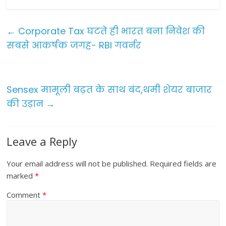
c
itt
ai
ar
e
er
l
e
←
Corporate Tax घटते ही भारत बना निवेश की
b
सबसे आकर्षक जगह- RBI गवर्नर
o
o
Sensex मामूली बढ़त के साथ बंद,थमी शेयर बाजार
k
की उड़ान
→
Leave a Reply
Your email address will not be published.
Required fields are
marked
*
Comment
*