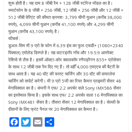
शुरू होती है। यह दाम 8 जीबी रैम + 128 जीबी स्टोरेज मॉडल का है।
स्मार्टफोन के 8 जीबी + 256 जीबी, 12 जीबी + 256 जीबी और 12 जीबी +
512 जीबी वेरिएंट की कीमत क्रमशः 3,799 चीनी युआन (करीब 38,000
रुपये), 4,099 चीनी युआन (करीब 41,100 रुपये) और 4,299 चीनी
युआन (करीब 43,100 रुपये) है।
फीचर्स :
डुअल-सिम मी 9 प्रो के फोन में 6.39 इंच का फुल-एचडी+ (1080×2340
पिक्सल) एमोलेड डिस्प्ले है। यह वाटरड्रॉप नॉच और 19.5:9 आस्पेक्ट
रेशियो से लैस है। इसमें ऑक्टा-कोर क्वालकॉम स्नैपड्रैगन 855+ प्रोसेसर
के साथ 12 जीबी तक रैम दिए गए हैं। तो वहीँ 4,000 एमएएच की बैटरी के
साथ आता है। यह 40 वॉट की फास्ट चार्जिंग और 30 वॉट की वायरलेस
चार्जिंग को सपोर्ट करेगी। मी 9 प्रो 5जी का रियर कैमरा प्राइमरी सेंसर 48
मेगापिक्सल का है। कंपनी ने एफ/ 2.2 अपर्चर वाले Sony IMX586 सेंसर
का इस्तेमाल किया है। इसके साथ एफ/ 2.2 अपर्चर वाला 16 मेगापिक्सल का
Sony IMX481 सेंसर है। तीसरा सेंसर 12 मेगापिक्सल का है। सेल्फी के
दीवानों के लिए फ्रंट पैनल पर 20 मेगापिक्सल का कैमरा है।
F
T
E
S
a
w
m
h