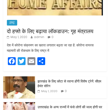
राष्ट्र
दो हफ्ते के लिए बढ़ाया लॉकडाउन: गृह मंत्रालय
May 1, 2020
admin
0
देश में कोरोना संक्रमण का खतरा लगातार बढ़ता जा रहा है. कोरोना वायरस
महामारी की रोकथाम के लिए राष्ट्र में
F
T
E
S
a
w
m
h
c
itt
ai
ar
झारखंड के लिए कोटा से रवाना होंगी विशेष ट्रेनें: सीएम
e
er
l
e
हेमंत सोरेन
b
0
May 1, 2020
o
o
उत्तराखंड के अन्य राज्यों में फंसे लोगों की जल्द होगी घर