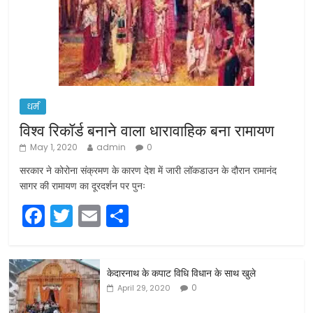
धर्म
विश्व रिकॉर्ड बनाने वाला धारावाहिक बना रामायण
May 1, 2020
admin
0
सरकार ने कोरोना संक्रमण के कारण देश में जारी लॉकडाउन के दौरान रामानंद
सागर की रामायण का दूरदर्शन पर पुनः
F
T
E
S
a
w
m
h
c
itt
ai
ar
केदारनाथ के कपाट विधि विधान के साथ खुले
e
er
l
e
0
April 29, 2020
b