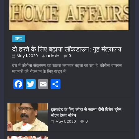
राष्ट्र
दो हफ्ते के लिए बढ़ाया लॉकडाउन: गृह मंत्रालय
May 1, 2020
admin
0
देश में कोरोना संक्रमण का खतरा लगातार बढ़ता जा रहा है. कोरोना वायरस
महामारी की रोकथाम के लिए राष्ट्र में
F
T
E
S
a
w
m
h
c
itt
ai
ar
झारखंड के लिए कोटा से रवाना होंगी विशेष ट्रेनें:
e
er
l
e
सीएम हेमंत सोरेन
b
0
May 1, 2020
o