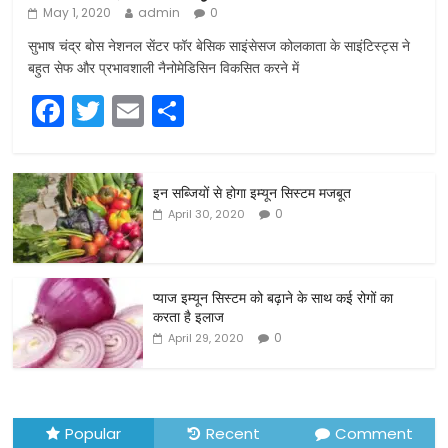
May 1, 2020
admin
0
सुभाष चंद्र बोस नेशनल सेंटर फॉर बेसिक साइंसेसज कोलकाता के साइंटिस्ट्स ने
बहुत सेफ और प्रभावशाली नैनोमेडिसिन विकसित करने में
F
T
E
S
a
w
m
h
c
itt
ai
ar
इन सब्जियों से होगा इम्यून सिस्टम मजबूत
e
er
l
e
0
April 30, 2020
b
o
o
प्याज इम्यून सिस्टम को बढ़ाने के साथ कई रोगों का
करता है इलाज
k
0
April 29, 2020
Popular
Recent
Comment