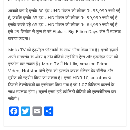
आपको बता दे इसके 50 इंच UHD मॉडल की कीमत Rs 33,999 रखी गई
है, जबकि इसके 55 इंच UHD मॉडल की कीमत Rs 39,999 रखी गई है।
इसके सबसे बड़े 65 इंच UHD मॉडल की कीमत Rs 64,999 रखी गई है।
इसे 29 सितंबर से शुरू हो रहे Flipkart Big Billion Days सेल में उपलब्ध
कराया जाएगा।
Moto TV को एंड्रॉइड प्लेटफॉर्म के साथ लॉन्च किया गय है। इसमें यूजर्स
अपने मनपसंद के ओवर द टॉप वीडियो स्ट्रीमिंग ऐप्स और एंड्रॉइड ऐप्स को
इंस्टॉल कर सकते हैं। Moto TV में Netflix, Amazon Prime
Video, Hotstar जैसे ऐप्स को इंस्टॉल करके लेटेस्ट वेब सीरीज और
मूवीज को स्ट्रीम किया जा सकता है। इसमें HDR 10, autotuneX
डिस्प्ले टेक्नोलॉजी का इस्तेमाल किया गया है जो 1.07 बिलियन कलर्स के
साथ उपलब्ध होगा। यूजर्स इसमें हाई क्वॉलिटी वीडियो को एक्सपीरियंस कर
सकेंगे।
F
T
E
S
a
w
m
h
c
itt
ai
ar