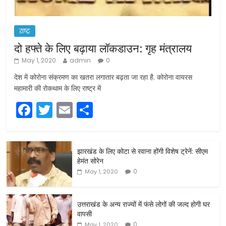
राष्ट्र
दो हफ्ते के लिए बढ़ाया लॉकडाउन: गृह मंत्रालय
May 1, 2020
admin
0
देश में कोरोना संक्रमण का खतरा लगातार बढ़ता जा रहा है. कोरोना वायरस
महामारी की रोकथाम के लिए राष्ट्र में
F
T
E
S
a
w
m
h
c
itt
ai
ar
झारखंड के लिए कोटा से रवाना होंगी विशेष ट्रेनें: सीएम
e
er
l
e
हेमंत सोरेन
b
0
May 1, 2020
o
o
उत्तराखंड के अन्य राज्यों में फंसे लोगों की जल्द होगी घर
वापसी
k
0
May 1, 2020