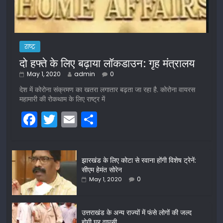
राष्ट्र
दो हफ्ते के लिए बढ़ाया लॉकडाउन: गृह मंत्रालय
May 1, 2020
admin
0
देश में कोरोना संक्रमण का खतरा लगातार बढ़ता जा रहा है. कोरोना वायरस
महामारी की रोकथाम के लिए राष्ट्र में
F
T
E
S
a
w
m
h
c
itt
ai
ar
झारखंड के लिए कोटा से रवाना होंगी विशेष ट्रेनें:
e
er
l
e
सीएम हेमंत सोरेन
b
0
May 1, 2020
o
o
उत्तराखंड के अन्य राज्यों में फंसे लोगों की जल्द
होगी घर वापसी