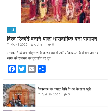
धर्म
विश्व रिकॉर्ड बनाने वाला धारावाहिक बना रामायण
May 1, 2020
admin
0
सरकार ने कोरोना संक्रमण के कारण देश में जारी लॉकडाउन के दौरान रामानंद
सागर की रामायण का दूरदर्शन पर पुनः
F
T
E
S
a
w
m
h
c
itt
ai
ar
केदारनाथ के कपाट विधि विधान के साथ खुले
e
er
l
e
0
April 29, 2020
b
o