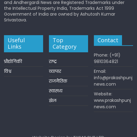
and Andhergardi News are Registered Trademarks under
the Intellectual Property India, Trademarks Act 1999
Government of India are owned by Ashutosh Kumar
Srivastava.
Useful
Top
Contact
Links
Category
Phone: (+91)
प्रौद्योगिकी
राष्ट्र
9810364821
विश्व
व्यापार
Email:
info@prakashpunj
राजनैतिक
news.com
स्वास्थ्य
Website:
www.prakashpunj
खेल
news.com