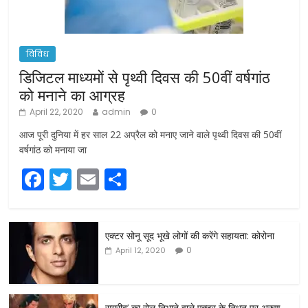
विविध
डिजिटल माध्यमों से पृथ्वी दिवस की 50वीं वर्षगांठ
को मनाने का आग्रह
April 22, 2020
admin
0
आज पूरी दुनिया में हर साल 22 अप्रैल को मनाए जाने वाले पृथ्वी दिवस की 50वीं
वर्षगांठ को मनाया जा
F
T
E
S
a
w
m
h
c
itt
ai
ar
एक्टर सोनू सूद भूखे लोगों की करेंगे सहायता: कोरोना
e
er
l
e
0
April 12, 2020
b
o
सुग्रीव’ का रोल निभाने वाले एक्टर के निधन पर अरुण