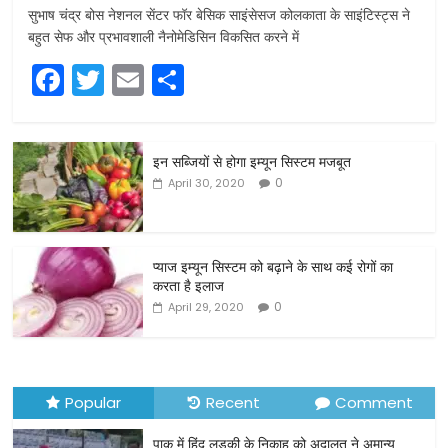
सुभाष चंद्र बोस नेशनल सेंटर फॉर बेसिक साइंसेसज कोलकाता के साइंटिस्ट्स ने
बहुत सेफ और प्रभावशाली नैनोमेडिसिन विकसित करने में
F
T
E
S
a
w
m
h
c
itt
ai
ar
इन सब्जियों से होगा इम्यून सिस्टम मजबूत
e
er
l
e
0
April 30, 2020
b
o
o
प्याज इम्यून सिस्टम को बढ़ाने के साथ कई रोगों का
करता है इलाज
k
0
April 29, 2020
Popular
Recent
Comment
पाक में हिंदू लड़की के निकाह को अदालत ने अमान्य