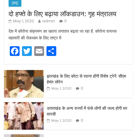
राष्ट्र
दो हफ्ते के लिए बढ़ाया लॉकडाउन: गृह मंत्रालय
May 1, 2020
admin
0
देश में कोरोना संक्रमण का खतरा लगातार बढ़ता जा रहा है. कोरोना वायरस
महामारी की रोकथाम के लिए राष्ट्र में
F
T
E
S
a
w
m
h
c
itt
ai
ar
झारखंड के लिए कोटा से रवाना होंगी विशेष ट्रेनें: सीएम
e
er
l
e
हेमंत सोरेन
b
0
May 1, 2020
o
o
उत्तराखंड के अन्य राज्यों में फंसे लोगों की जल्द होगी घर
वापसी
k
0
May 1, 2020