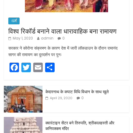
धर्म
विश्व रिकॉर्ड बनाने वाला धारावाहिक बना रामायण
May 1, 2020
admin
0
सरकार ने कोरोना संक्रमण के कारण देश में जारी लॉकडाउन के दौरान रामानंद
सागर की रामायण का दूरदर्शन पर पुनः
F
T
E
S
a
w
m
h
c
itt
ai
ar
केदारनाथ के कपाट विधि विधान के साथ खुले
e
er
l
e
0
April 29, 2020
b
o
o
क्वारंटाइन सेंटर बने तिरुपति, श्रीकालहस्ती और
कनिपक्कम मंदिर