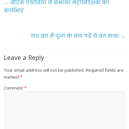
e
er
l
e
←
वीएस पठानिया ने संभाला महानिदेशक का
b
कार्यभार
o
o
छठ व्रत में पूजा के बाद पढ़ें ये व्रत कथा
→
k
Leave a Reply
Your email address will not be published.
Required fields are
marked
*
Comment
*