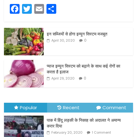
F
T
E
S
a
w
m
h
c
itt
ai
ar
इन सब्जियों से होगा इम्यून सिस्टम मजबूत
e
er
l
e
0
April 30, 2020
b
o
o
प्याज इम्यून सिस्टम को बढ़ाने के साथ कई रोगों का
करता है इलाज
k
0
April 29, 2020
Popular
Recent
Comment
पाक में हिंदू लड़की के निकाह को अदालत ने अमान्य
करार दिया
February 20, 2020
1 Comment