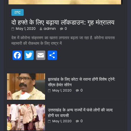
राष्ट्र
दो हफ्ते के लिए बढ़ाया लॉकडाउन: गृह मंत्रालय
May 1, 2020
admin
0
देश में कोरोना संक्रमण का खतरा लगातार बढ़ता जा रहा है. कोरोना वायरस
महामारी की रोकथाम के लिए राष्ट्र में
F
T
E
S
a
w
m
h
c
itt
ai
ar
झारखंड के लिए कोटा से रवाना होंगी विशेष ट्रेनें:
e
er
l
e
सीएम हेमंत सोरेन
b
0
May 1, 2020
o
o
उत्तराखंड के अन्य राज्यों में फंसे लोगों की जल्द
होगी घर वापसी
k
0
May 1, 2020