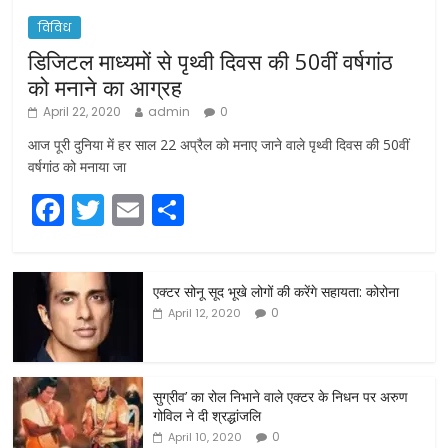
विविध
डिजिटल माध्यमों से पृथ्वी दिवस की 50वीं वर्षगांठ
को मनाने का आग्रह
April 22, 2020
admin
0
आज पूरी दुनिया में हर साल 22 अप्रैल को मनाए जाने वाले पृथ्वी दिवस की 50वीं
वर्षगांठ को मनाया जा
F
T
E
S
a
w
m
h
c
itt
ai
ar
एक्टर सोनू सूद भूखे लोगों की करेंगे सहायता: कोरोना
e
er
l
e
0
April 12, 2020
b
o
o
सुग्रीव’ का रोल निभाने वाले एक्टर के निधन पर अरुण
गोविल ने दी श्रद्धांजलि
k
0
April 10, 2020