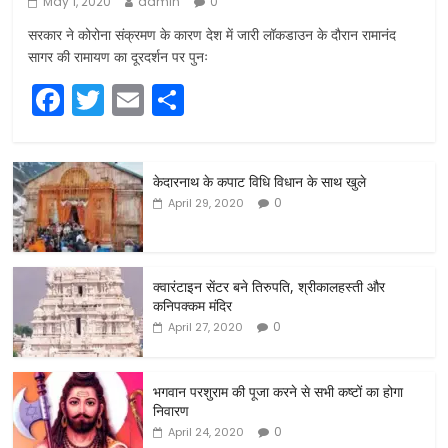
May 1, 2020
admin
0
सरकार ने कोरोना संक्रमण के कारण देश में जारी लॉकडाउन के दौरान रामानंद
सागर की रामायण का दूरदर्शन पर पुनः
F
T
E
S
a
w
m
h
c
itt
ai
ar
केदारनाथ के कपाट विधि विधान के साथ खुले
e
er
l
e
0
April 29, 2020
b
o
o
क्वारंटाइन सेंटर बने तिरुपति, श्रीकालहस्ती और
कनिपक्कम मंदिर
k
0
April 27, 2020
भगवान परशुराम की पूजा करने से सभी कष्टों का होगा
निवारण
0
April 24, 2020