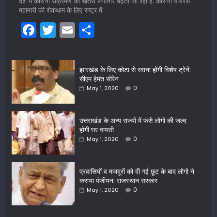
देश में कोरोना संक्रमण का खतरा लगातार बढ़ता जा रहा है. कोरोना वायरस
महामारी की रोकथाम के लिए राष्ट्र में
F
T
E
S
a
w
m
h
c
itt
ai
ar
झारखंड के लिए कोटा से रवाना होंगी विशेष ट्रेनें:
e
er
l
e
सीएम हेमंत सोरेन
b
0
May 1, 2020
o
o
उत्तराखंड के अन्य राज्यों में फंसे लोगों की जल्द
होगी घर वापसी
k
0
May 1, 2020
प्रवासियों व मजदूरों को दी गई छूट के बाद लोगो ने
कराया पंजीयन: राजस्थान सरकार
0
May 1, 2020