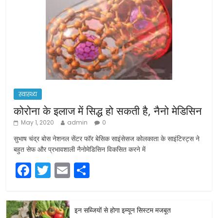
स्वास्थ्य
कोरोना के इलाज में सिद्ध हो सकती है, नैनो मेडिसिन
May 1, 2020
admin
0
सुभाष चंद्र बोस नेशनल सेंटर फॉर बेसिक साइंसेसज कोलकाता के साइंटिस्ट्स ने
बहुत सेफ और प्रभावशाली नैनोमेडिसिन विकसित करने में
F
T
E
S
a
w
m
h
c
itt
ai
ar
इन सब्जियों से होगा इम्यून सिस्टम मजबूत
e
er
l
e