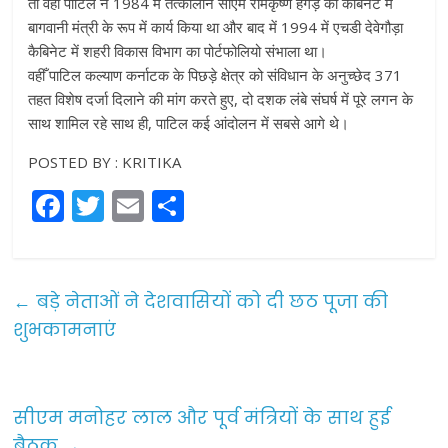
तो वहीँ पाटिल ने 1984 में तत्कालीन सीएम रामकृष्ण हेगड़े की कैबिनेट में
बागवानी मंत्री के रूप में कार्य किया था और बाद में 1994 में एचडी देवेगौड़ा
कैबिनेट में शहरी विकास विभाग का पोर्टफोलियो संभाला था।
वहीँ पाटिल कल्याण कर्नाटक के पिछड़े क्षेत्र को संविधान के अनुच्छेद 371
तहत विशेष दर्जा दिलाने की मांग करते हुए, दो दशक लंबे संघर्ष में पूरे लगन के
साथ शामिल रहे साथ ही, पाटिल कई आंदोलन में सबसे आगे थे।
POSTED BY : KRITIKA
F
T
E
S
a
w
m
h
c
itt
ai
ar
e
er
l
e
←
बड़े नेताओं ने देशवासियों को दी छठ पूजा की
b
शुभकामनाएं
o
o
सीएम मनोहर लाल और पूर्व मंत्रियों के साथ हुई
k
बैठक
→