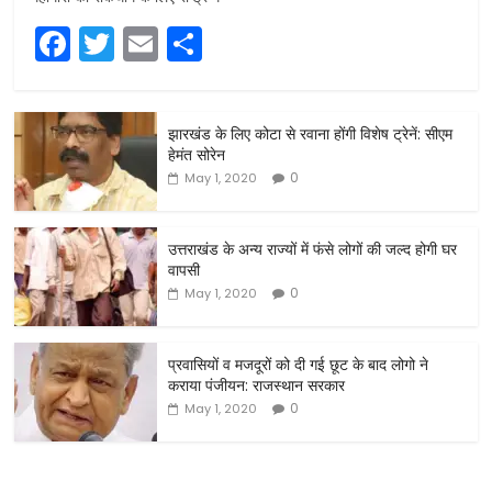
F
T
E
S
a
w
m
h
c
itt
ai
ar
झारखंड के लिए कोटा से रवाना होंगी विशेष ट्रेनें: सीएम
e
er
l
e
हेमंत सोरेन
b
0
May 1, 2020
o
o
उत्तराखंड के अन्य राज्यों में फंसे लोगों की जल्द होगी घर
वापसी
k
0
May 1, 2020
प्रवासियों व मजदूरों को दी गई छूट के बाद लोगो ने
कराया पंजीयन: राजस्थान सरकार
0
May 1, 2020