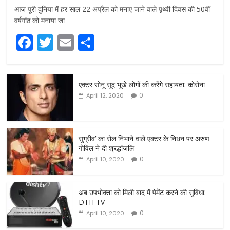
आज पूरी दुनिया में हर साल 22 अप्रैल को मनाए जाने वाले पृथ्वी दिवस की 50वीं
वर्षगांठ को मनाया जा
F
T
E
S
a
w
m
h
c
itt
ai
ar
एक्टर सोनू सूद भूखे लोगों की करेंगे सहायता: कोरोना
e
er
l
e
0
April 12, 2020
b
o
o
सुग्रीव’ का रोल निभाने वाले एक्टर के निधन पर अरुण
गोविल ने दी श्रद्धांजलि
k
0
April 10, 2020
अब उपभोक्ता को मिली बाद में पेमेंट करने की सुविधा:
DTH TV
0
April 10, 2020