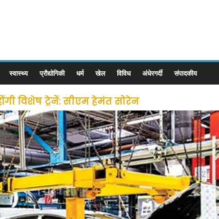
स्वास्थ्य
प्रौद्योगिकी
धर्म
खेल
विविध
अंधेरगर्दी
संपादकीय
ी विशेष ट्रेनें: सीएम हेमंत सोरेन
से लोगों की जल्द होगी घर वापसी
 छूट के बाद लोगो ने कराया पंजीयन: राजस्थान सरकार
ीन जोन में खोलने की मिली इजाजत: गृह मंत्रालय
: गृह मंत्रालय