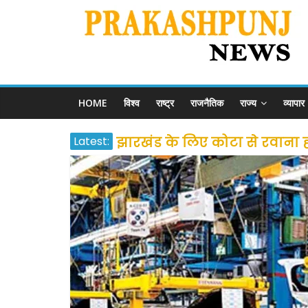
HOME
विश्व
राष्ट्र
राजनैतिक
राज्य
व्यापार
Latest:
झारखंड के लिए कोटा से रवाना होंग
उत्तराखंड के अन्य राज्यों में फं
प्रवासियों व मजदूरों को दी गई
शराब और पान की दुकानों को ग्र
दो हफ्ते के लिए बढ़ाया लॉकडाउन