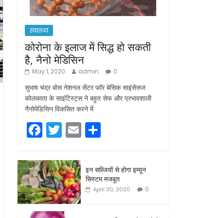
स्वास्थ्य
कोरोना के इलाज में सिद्ध हो सकती
है, नैनो मेडिसिन
May 1, 2020
admin
0
सुभाष चंद्र बोस नेशनल सेंटर फॉर बेसिक साइंसेसज
कोलकाता के साइंटिस्ट्स ने बहुत सेफ और प्रभावशाली
नैनोमेडिसिन विकसित करने में
F
T
E
S
a
w
m
h
c
itt
ai
ar
इन सब्जियों से होगा इम्यून
e
er
l
e
सिस्टम मजबूत
b
0
April 30, 2020
o