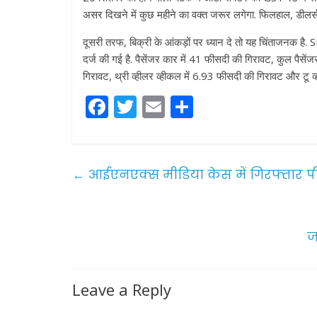
असर दिखने में कुछ महीने का वक्त जरूर लगेगा. फिलहाल, डीलर्स 
दूसरी तरफ, बिक्री के आंकड़ों पर ध्यान दे तो यह चिंताजनक है.
दर्ज की गई है. पैसेंजर कार में 41 फीसदी की गिरावट, कुल पैस
गिरावट, थ्री व्हीलर व्हीकल में 6.93 फीसदी की गिरावट और टू व
F
T
E
S
a
w
m
h
c
itt
ai
ar
e
er
l
e
←
आईएनएक्स मीडिया केस में गिरफ्तार पी
b
o
o
ज
k
Leave a Reply