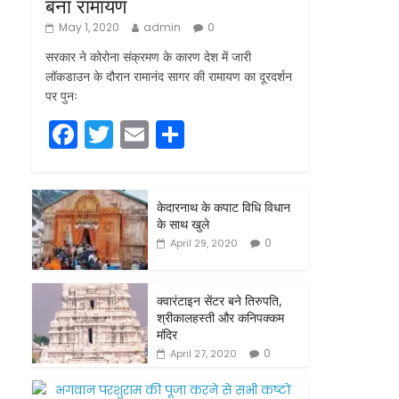
बना रामायण
May 1, 2020
admin
0
सरकार ने कोरोना संक्रमण के कारण देश में जारी
लॉकडाउन के दौरान रामानंद सागर की रामायण का दूरदर्शन
पर पुनः
F
T
E
S
a
w
m
h
c
itt
ai
ar
केदारनाथ के कपाट विधि विधान
e
er
l
e
के साथ खुले
b
0
April 29, 2020
o
o
क्वारंटाइन सेंटर बने तिरुपति,
श्रीकालहस्ती और कनिपक्कम
k
मंदिर
0
April 27, 2020