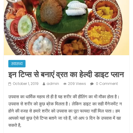
ने कराया पंजीयन: राजस्थान सरकार
शराब और पान की दुकानों को ग्रीन जोन में
खोलने की मिली इजाजत: गृह मंत्रालय
दो हफ्ते के लिए बढ़ाया लॉकडाउन: गृह मंत्रालय
स्वास्थ्य
इन टिप्स से बनाएं व्रत का हेल्दी डाइट प्लान
October 1, 2019
admin
209 Views
0 Comment
उपवास का धार्मिक महत्व तो ही है यह शरीर की हीलिंग का भी मौका होता है।
उपवास से शरीर को कुछ ब्रेक मिलता है। लेकिन डाइट का सही मैनेजमेंट न
होने की वजह से हमारे शरीर को उपवास का पूरा फायदा नहीं मिल पाता। हम
आपको यहां कुछ ऐसे टिप्स बताने जा रहे हैं, जो आप 9 दिन के उपवास में खा
सकते है,