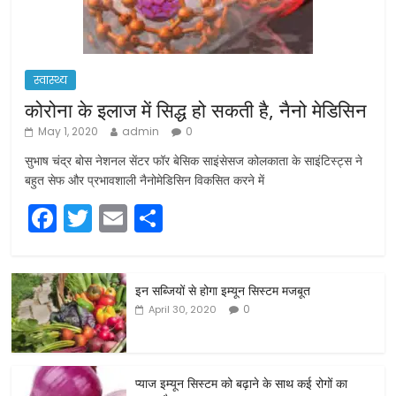
स्वास्थ्य
कोरोना के इलाज में सिद्ध हो सकती है, नैनो मेडिसिन
May 1, 2020
admin
0
सुभाष चंद्र बोस नेशनल सेंटर फॉर बेसिक साइंसेसज कोलकाता के साइंटिस्ट्स ने
बहुत सेफ और प्रभावशाली नैनोमेडिसिन विकसित करने में
F
T
E
S
a
w
m
h
c
itt
ai
ar
इन सब्जियों से होगा इम्यून सिस्टम मजबूत
e
er
l
e
0
April 30, 2020
b
o
o
प्याज इम्यून सिस्टम को बढ़ाने के साथ कई रोगों का