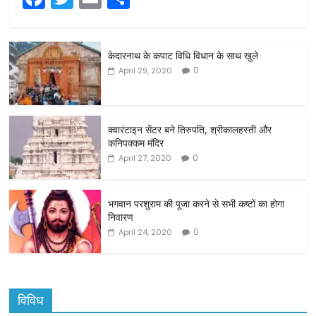
a
w
m
h
c
itt
ai
ar
केदारनाथ के कपाट विधि विधान के साथ खुले
e
er
l
e
0
April 29, 2020
b
o
o
क्वारंटाइन सेंटर बने तिरुपति, श्रीकालहस्ती और
कनिपक्कम मंदिर
k
0
April 27, 2020
भगवान परशुराम की पूजा करने से सभी कष्टों का होगा
निवारण
0
April 24, 2020
विविध