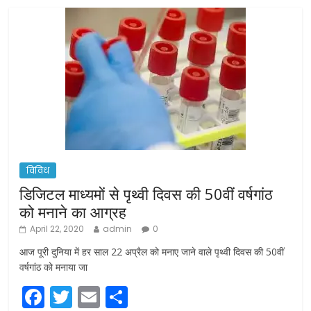
विविध
डिजिटल माध्यमों से पृथ्वी दिवस की 50वीं वर्षगांठ
को मनाने का आग्रह
April 22, 2020
admin
0
आज पूरी दुनिया में हर साल 22 अप्रैल को मनाए जाने वाले पृथ्वी दिवस की 50वीं
वर्षगांठ को मनाया जा
F
T
E
S