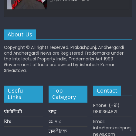
About Us
Copyright © All rights reserved. Prakashpunj, Andhergardi
and Andhergardi News are Registered Trademarks under
the Intellectual Property India, Trademarks Act 1999
Government of India are owned by Ashutosh Kumar
Srivastava.
Useful
Top
Contact
Links
Category
Phone: (+91)
प्रौद्योगिकी
राष्ट्र
9810364821
विश्व
व्यापार
Email:
info@prakashpunj
राजनैतिक
news.com