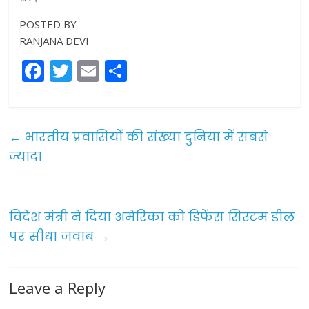
POSTED BY
RANJANA DEVI
F
T
E
S
a
w
m
h
c
itt
ai
ar
e
er
l
e
←
भारतीय प्रवासियों की संख्या दुनिया में सबसे
b
ज्यादा
o
o
विदेश मंत्री ने दिया अमेरिका को डिफेंस सिस्टम डील
k
पर सीधा जवाब
→
Leave a Reply