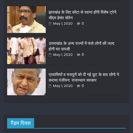
c
itt
ai
ar
झारखंड के लिए कोटा से रवाना होंगी विशेष ट्रेनें:
e
er
l
e
सीएम हेमंत सोरेन
b
0
May 1, 2020
o
o
उत्तराखंड के अन्य राज्यों में फंसे लोगों की जल्द
होगी घर वापसी
k
0
May 1, 2020
प्रवासियों व मजदूरों को दी गई छूट के बाद लोगो ने
कराया पंजीयन: राजस्थान सरकार
0
May 1, 2020
रैंडम पिक्स