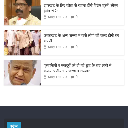
c
itt
ai
ar
झारखंड के लिए कोटा से रवाना होंगी विशेष ट्रेनें: सीएम
e
er
l
e
हेमंत सोरेन
b
0
May 1, 2020
o
o
उत्तराखंड के अन्य राज्यों में फंसे लोगों की जल्द होगी घर
वापसी
k
0
May 1, 2020
प्रवासियों व मजदूरों को दी गई छूट के बाद लोगो ने
कराया पंजीयन: राजस्थान सरकार
0
May 1, 2020
खेल