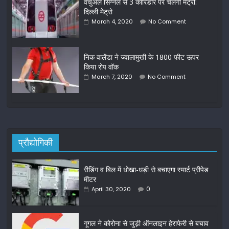
वर्चुअल सिग्नल से 3 कॉरिडोर पर चलेगी मेट्रो:
दिल्ली मेट्रो
March 4, 2020
No Comment
निक वालेंडा ने ज्वालामुखी के 1800 फीट ऊपर
किया रोप वॉक
March 7, 2020
No Comment
प्रौद्योगिकी
रीडिंग व बिल में धोखा-धड़ी से बचाएगा स्मार्ट प्रीपेड
मीटर
0
April 30, 2020
गूगल ने कोरोना से जुड़ी ऑनलाइन हेराफेरी से बचाव