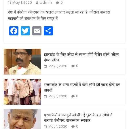
May 1, 2020
admin
0
देश में कोरोना संक्रमण का खतरा लगातार बढ़ता जा रहा है. कोरोना वायरस
महामारी की रोकथाम के लिए राष्ट्र में
F
T
E
S
a
w
m
h
c
itt
ai
ar
झारखंड के लिए कोटा से रवाना होंगी विशेष ट्रेनें: सीएम
e
er
l
e
हेमंत सोरेन
b
0
May 1, 2020
o
o
उत्तराखंड के अन्य राज्यों में फंसे लोगों की जल्द होगी घर
वापसी
k
0
May 1, 2020
प्रवासियों व मजदूरों को दी गई छूट के बाद लोगो ने
कराया पंजीयन: राजस्थान सरकार
0
May 1, 2020