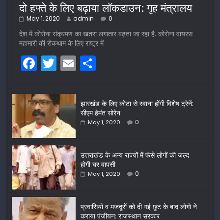
दो हफ्ते के लिए बढ़ाया लॉकडाउन: गृह मंत्रालय
May 1, 2020
admin
0
देश में कोरोना संक्रमण का खतरा लगातार बढ़ता जा रहा है. कोरोना वायरस
महामारी की रोकथाम के लिए राष्ट्र में
F
T
E
S
a
w
m
h
c
itt
ai
ar
झारखंड के लिए कोटा से रवाना होंगी विशेष ट्रेनें:
e
er
l
e
सीएम हेमंत सोरेन
b
0
May 1, 2020
o
o
उत्तराखंड के अन्य राज्यों में फंसे लोगों की जल्द
होगी घर वापसी
k
0
May 1, 2020
प्रवासियों व मजदूरों को दी गई छूट के बाद लोगो ने
कराया पंजीयन: राजस्थान सरकार