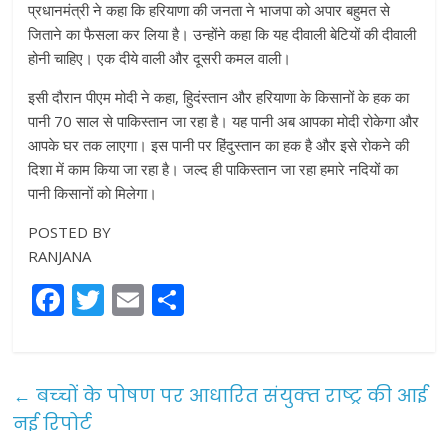
प्रधानमंत्री ने कहा कि हरियाणा की जनता ने भाजपा को अपार बहुमत से
जिताने का फैसला कर लिया है। उन्‍होंने कहा कि यह दीवाली बेटियों की दीवाली
होनी चाहिए। एक दीये वाली और दूसरी कमल वाली।
इसी दौरान पीएम मोदी ने कहा, हिुदंस्‍तान और हरियाणा के किसानों के हक का
पानी 70 साल से पाकिस्‍तान जा रहा है। यह पानी अब आपका मोदी रोकेगा और
आपके घर तक लाएगा। इस पानी पर हिंदुस्‍तान का हक है और इसे रोकने की
दिशा में काम किया जा रहा है। जल्‍द ही पाकिस्‍तान जा रहा हमारे नदियों का
पानी किसानों काे मिलेगा।
POSTED BY
RANJANA
F
T
E
S
a
w
m
h
c
itt
ai
ar
e
er
l
e
←
बच्‍चों के पोषण पर आधारित संयुक्‍त राष्‍ट्र की आई
b
नई रिपोर्ट