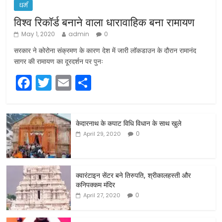
धर्म
विश्व रिकॉर्ड बनाने वाला धारावाहिक बना रामायण
May 1, 2020
admin
0
सरकार ने कोरोना संक्रमण के कारण देश में जारी लॉकडाउन के दौरान रामानंद
सागर की रामायण का दूरदर्शन पर पुनः
F
T
E
S
a
w
m
h
c
itt
ai
ar
केदारनाथ के कपाट विधि विधान के साथ खुले
e
er
l
e
0
April 29, 2020
b
o
o
क्वारंटाइन सेंटर बने तिरुपति, श्रीकालहस्ती और
कनिपक्कम मंदिर
k
0
April 27, 2020