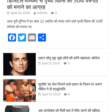
डिजिटल माध्यमों से पृथ्वी दिवस की 50वीं वर्षगांठ
को मनाने का आग्रह
April 22, 2020
admin
0
आज पूरी दुनिया में हर साल 22 अप्रैल को मनाए जाने वाले पृथ्वी दिवस की 50वीं
वर्षगांठ को मनाया जा
F
T
E
S
a
w
m
h
c
itt
ai
ar
एक्टर सोनू सूद भूखे लोगों की करेंगे सहायता: कोरोना
e
er
l
e
0
April 12, 2020
b
o
o
सुग्रीव’ का रोल निभाने वाले एक्टर के निधन पर अरुण
गोविल ने दी श्रद्धांजलि
k
0
April 10, 2020
अब उपभोक्ता को मिली बाद में पेमेंट करने की सुविधा: