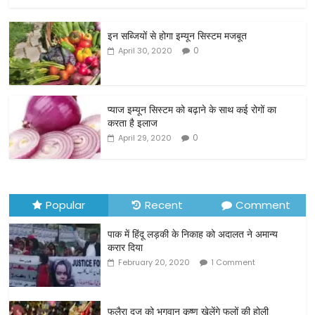
a
w
m
h
c
itt
ai
ar
इन सब्जियों से होगा इम्यून सिस्टम मजबूत
e
er
l
e
0
April 30, 2020
b
o
o
प्याज इम्यून सिस्टम को बढ़ाने के साथ कई रोगों का
करता है इलाज
k
0
April 29, 2020
Popular
Recent
Comment
पाक में हिंदू लड़की के निकाह को अदालत ने अमान्य
करार दिया
February 20, 2020
1 Comment
फुलैरा दूज को भगवान कृष्ण खेलेंगे फूलों की होली