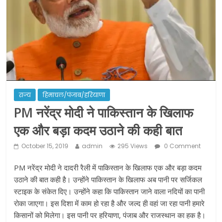
ने कराया पंजीयन: राजस्थान सरकार
शराब और पान की दुकानों को ग्रीन जोन में
खोलने की मिली इजाजत: गृह मंत्रालय
दो हफ्ते के लिए बढ़ाया लॉकडाउन: गृह मंत्रालय
राज्य
हिमाचल/पंजाब/हरियाणा
PM नरेंद्र मोदी ने पाकिस्‍तान के खिलाफ
एक और बड़ा कदम उठाने की कही बात
October 15, 2019
admin
295 Views
0 Comment
PM नरेंद्र मोदी ने दादरी रैली में पाकिस्‍तान के खिलाफ एक और बड़ा कदम
उठाने की बात कही है। उन्‍होंने पाकिस्‍तान के खिलाफ अब पानी पर सर्जिकल
स्‍टाइक के संकेत दिए। उन्‍होंने कहा कि पाकिस्‍तान जाने वाला नदियों का पानी
रोका जाएगा। इस दिशा में काम हो रहा है और जल्‍द ही वहां जा रहा पानी हमारे
किसानों को मिलेगा। इस पानी पर हरियाणा, पंजाब और राजस्‍थान का हक है।