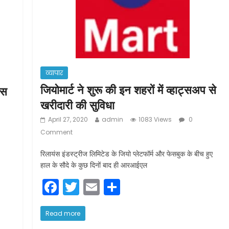
व्यापार
जियोमार्ट ने शुरू की इन शहरों में व्हाट्सअप से
ास
खरीदारी की सुविधा
April 27, 2020
admin
1083 Views
0
Comment
रिलायंस इंडस्ट्रीज लिमिटेड के जियो प्लेटफॉर्म और फेसबुक के बीच हुए
हाल के सौदे के कुछ दिनों बाद ही आरआईएल
F
T
E
S
a
w
m
h
c
itt
ai
ar
Read more