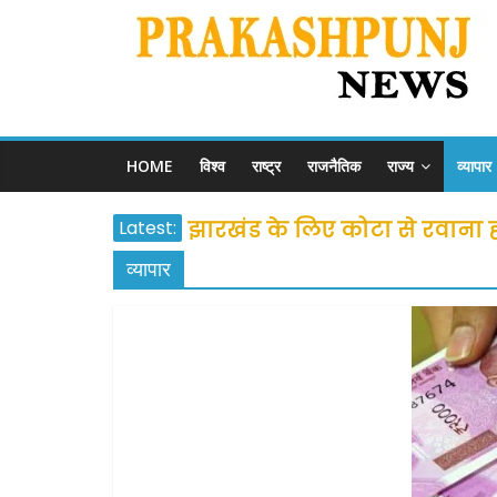
HOME
विश्व
राष्ट्र
राजनैतिक
राज्य
व्यापार
Latest:
झारखंड के लिए कोटा से रवाना होंग
उत्तराखंड के अन्य राज्यों में फं
व्यापार
प्रवासियों व मजदूरों को दी गई
शराब और पान की दुकानों को ग्र
दो हफ्ते के लिए बढ़ाया लॉकडाउन