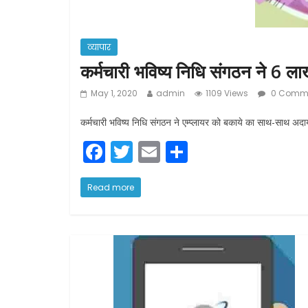
व्यापार
कर्मचारी भविष्य निधि संगठन ने 6 ला
May 1, 2020
admin
1109 Views
0 Comm
कर्मचारी भविष्य निधि संगठन ने एम्प्लायर को बकाये का साथ-साथ अदा
F
T
E
S
a
w
m
h
c
itt
ai
ar
Read more
e
er
l
e
b
o
o
k