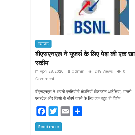
व्यापार
बीएसएनएल ने यूजर्स के लिए पेश की एक ख
स्कीम
April 28, 2020
admin
1249 Views
0
Comment
बीएसएनएल ने अपनी प्रतियोगी कंपनियों वोडाफोन आईडिया, भारती
एयरटेल और जिओ से संघर्ष करने के लिए एक बहुत ही विशेष
F
T
E
S
a
w
m
h
c
itt
ai
ar
Read more