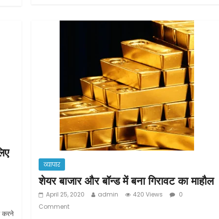
e
er
l
e
b
o
o
k
लिए
व्यापार
शेयर बाजार और बॉन्ड में बना गिरावट का माहौल
April 25, 2020
admin
420 Views
0
Comment
म करने