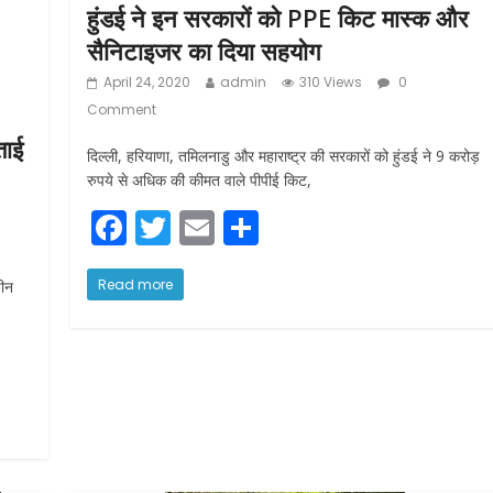
हुंडई ने इन सरकारों को PPE किट मास्क और
सैनिटाइजर का दिया सहयोग
April 24, 2020
admin
310 Views
0
Comment
ताई
दिल्ली, हरियाणा, तमिलनाडु और महाराष्ट्र की सरकारों को हुंडई ने 9 करोड़
रुपये से अधिक की कीमत वाले पीपीई किट,
F
T
E
S
a
w
m
h
c
itt
ai
ar
Read more
चीन
e
er
l
e
b
o
o
k