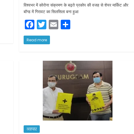
विश्वभर में कोरोना संक्रमण के बढ़ते प्रकोप की वजह से शेयर मार्किट और
बॉन्ड में गिरावट का सिलसिला बना हुआ
F
T
E
S
a
w
m
h
c
itt
ai
ar
Read more
e
er
l
e
b
o
o
k
व्यापार