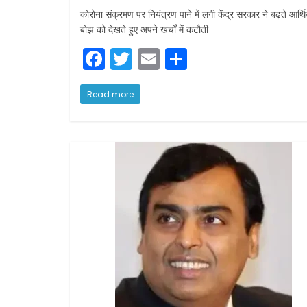
कोरोना संक्रमण पर नियंत्रण पाने में लगी केंद्र सरकार ने बढ़ते आर्थ
बोझ को देखते हुए अपने खर्चों में कटौती
F
T
E
S
a
w
m
h
c
itt
ai
ar
Read more
e
er
l
e
b
o
o
k