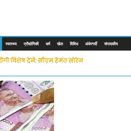
स्वास्थ्य
प्रौद्योगिकी
धर्म
खेल
विविध
अंधेरगर्दी
संपादकीय
ी विशेष ट्रेनें: सीएम हेमंत सोरेन
से लोगों की जल्द होगी घर वापसी
 छूट के बाद लोगो ने कराया पंजीयन: राजस्थान सरकार
ीन जोन में खोलने की मिली इजाजत: गृह मंत्रालय
: गृह मंत्रालय