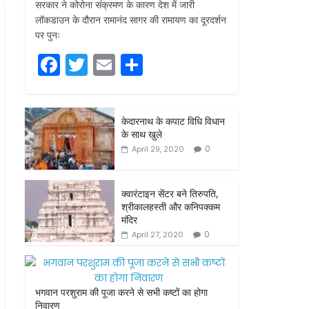
सरकार ने कोरोना संक्रमण के कारण देश में जारी
लॉकडाउन के दौरान रामानंद सागर की रामायण का दूरदर्शन
पर पुनः
F
T
E
S
a
w
m
h
c
itt
ai
ar
केदारनाथ के कपाट विधि विधान
e
er
l
e
के साथ खुले
b
0
April 29, 2020
o
o
क्वारंटाइन सेंटर बने तिरुपति,
श्रीकालहस्ती और कनिपक्कम
k
मंदिर
0
April 27, 2020
भगवान परशुराम की पूजा करने से सभी कष्टों का होगा
निवारण