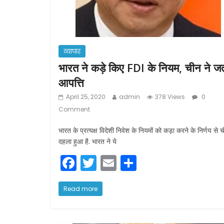
व्यापार
भारत ने कड़े किए FDI के नियम, चीन ने ज
आपत्ति
April 25, 2020
admin
378 Views
0
Comment
भारत के प्रत्यक्ष विदेशी निवेश के नियमों को कड़ा करने के निर्णय से 
दहला हुआ है. भारत ने ये
F
T
E
S
a
w
m
h
c
itt
ai
ar
Read more
e
er
l
e