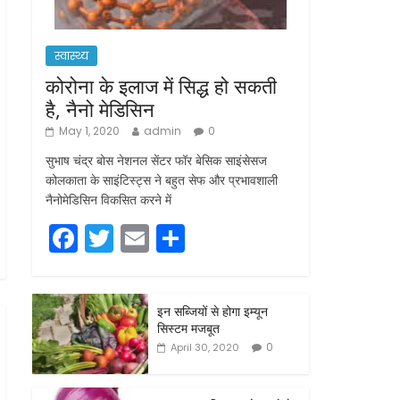
स्वास्थ्य
कोरोना के इलाज में सिद्ध हो सकती
है, नैनो मेडिसिन
May 1, 2020
admin
0
सुभाष चंद्र बोस नेशनल सेंटर फॉर बेसिक साइंसेसज
कोलकाता के साइंटिस्ट्स ने बहुत सेफ और प्रभावशाली
नैनोमेडिसिन विकसित करने में
F
T
E
S
a
w
m
h
c
itt
ai
ar
इन सब्जियों से होगा इम्यून
e
er
l
e
सिस्टम मजबूत
b
0
April 30, 2020
o