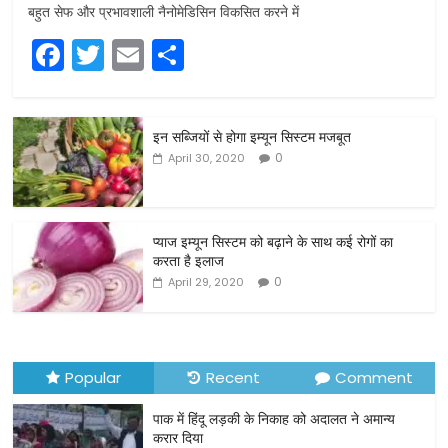
बहुत सेफ और प्रभावशाली नैनोमेडिसिन विकसित करने में
F
T
E
S
a
w
m
h
c
itt
ai
ar
इन सब्जियों से होगा इम्यून सिस्टम मजबूत
e
er
l
e
0
April 30, 2020
b
o
o
प्याज इम्यून सिस्टम को बढ़ाने के साथ कई रोगों का
करता है इलाज
k
0
April 29, 2020
Popular
Recent
Comment
पाक में हिंदू लड़की के निकाह को अदालत ने अमान्य
करार दिया