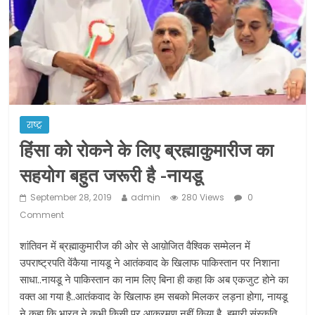
ने कराया पंजीयन: राजस्थान सरकार
शराब और पान की दुकानों को ग्रीन जोन में
खोलने की मिली इजाजत: गृह मंत्रालय
दो हफ्ते के लिए बढ़ाया लॉकडाउन: गृह मंत्रालय
राष्ट्र
हिंसा को रोकने के लिए ब्रह्माकुमारीज का
सहयोग बहुत जरूरी है -नायडू
September 28, 2019
admin
280 Views
0
Comment
शांतिवन में ब्रह्माकुमारीज की ओर से आय़ोजित वैश्विक सम्मेलन में
उपराष्ट्रपति वेंकैया नायडू ने आतंकवाद के खिलाफ पाकिस्तान पर निशाना
साधा..नायडू ने पाकिस्तान का नाम लिए बिना ही कहा कि अब एकजुट होने का
वक्त आ गया है..आतंकवाद के खिलाफ हम सबको मिलकर लड़ना होगा, नायडू
ने कहा कि भारत ने कभी किसी पर आक्रमण नहीं किया है, हमारी संस्कृति