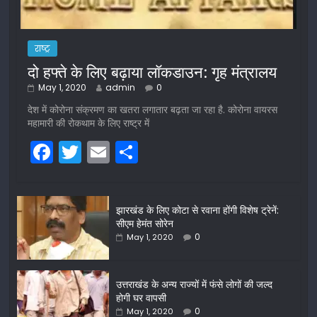
राष्ट्र
दो हफ्ते के लिए बढ़ाया लॉकडाउन: गृह मंत्रालय
May 1, 2020
admin
0
देश में कोरोना संक्रमण का खतरा लगातार बढ़ता जा रहा है. कोरोना वायरस
महामारी की रोकथाम के लिए राष्ट्र में
F
T
E
S
a
w
m
h
c
itt
ai
ar
झारखंड के लिए कोटा से रवाना होंगी विशेष ट्रेनें:
e
er
l
e
सीएम हेमंत सोरेन
b
0
May 1, 2020
o
o
उत्तराखंड के अन्य राज्यों में फंसे लोगों की जल्द
होगी घर वापसी
k
0
May 1, 2020