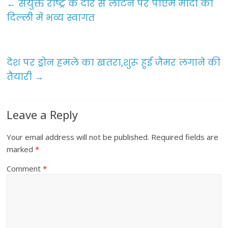
e
er
l
e
←
संयुक्त राष्ट्र के दौरे से लौटने पर पीएम मोदी का
b
दिल्ली में भव्य स्वागत
o
o
देश पर ड्रोन हमले का खतरा,शुरू हुई जैमर लगाने की
k
तैयारी
→
Leave a Reply
Your email address will not be published.
Required fields are
marked
*
Comment
*