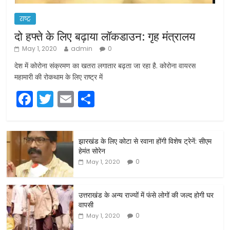
राष्ट्र
दो हफ्ते के लिए बढ़ाया लॉकडाउन: गृह मंत्रालय
May 1, 2020
admin
0
देश में कोरोना संक्रमण का खतरा लगातार बढ़ता जा रहा है. कोरोना वायरस
महामारी की रोकथाम के लिए राष्ट्र में
F
T
E
S
a
w
m
h
c
itt
ai
ar
झारखंड के लिए कोटा से रवाना होंगी विशेष ट्रेनें: सीएम
e
er
l
e
हेमंत सोरेन
b
0
May 1, 2020
o
o
उत्तराखंड के अन्य राज्यों में फंसे लोगों की जल्द होगी घर
वापसी
k
0
May 1, 2020