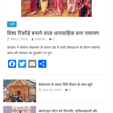
धर्म
विश्व रिकॉर्ड बनाने वाला धारावाहिक बना रामायण
May 1, 2020
admin
0
सरकार ने कोरोना संक्रमण के कारण देश में जारी लॉकडाउन के दौरान रामानंद
सागर की रामायण का दूरदर्शन पर पुनः
F
T
E
S
a
w
m
h
c
itt
ai
ar
केदारनाथ के कपाट विधि विधान के साथ खुले
e
er
l
e
0
April 29, 2020
b
o
o
क्वारंटाइन सेंटर बने तिरुपति, श्रीकालहस्ती और