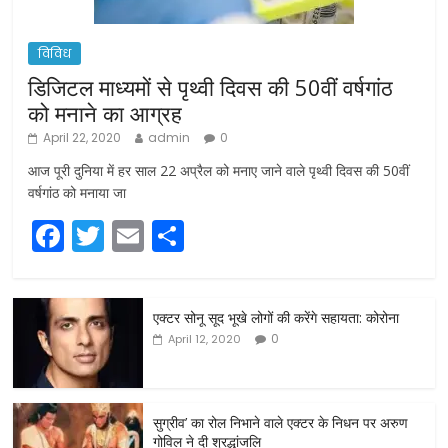
विविध
डिजिटल माध्यमों से पृथ्वी दिवस की 50वीं वर्षगांठ
को मनाने का आग्रह
April 22, 2020
admin
0
आज पूरी दुनिया में हर साल 22 अप्रैल को मनाए जाने वाले पृथ्वी दिवस की 50वीं
वर्षगांठ को मनाया जा
F
T
E
S
a
w
m
h
c
itt
ai
ar
एक्टर सोनू सूद भूखे लोगों की करेंगे सहायता: कोरोना
e
er
l
e
0
April 12, 2020
b
o
o
सुग्रीव’ का रोल निभाने वाले एक्टर के निधन पर अरुण
गोविल ने दी श्रद्धांजलि