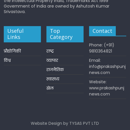
the Intellectual Property India, Trademarks Act 1999
Government of India are owned by Ashutosh Kumar
Srivastava.
Useful
Top
Contact
Links
Category
Phone: (+91)
प्रौद्योगिकी
राष्ट्र
9810364821
विश्व
व्यापार
Email:
info@prakashpunj
राजनैतिक
news.com
स्वास्थ्य
Website:
www.prakashpunj
खेल
news.com
Website Design by TYSAS PVT LTD