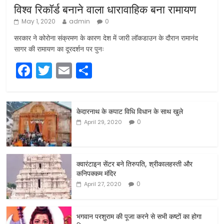
विश्व रिकॉर्ड बनाने वाला धारावाहिक बना रामायण
May 1, 2020
admin
0
सरकार ने कोरोना संक्रमण के कारण देश में जारी लॉकडाउन के दौरान रामानंद
सागर की रामायण का दूरदर्शन पर पुनः
F
T
E
S
a
w
m
h
c
itt
ai
ar
केदारनाथ के कपाट विधि विधान के साथ खुले
e
er
l
e
0
April 29, 2020
b
o
o
क्वारंटाइन सेंटर बने तिरुपति, श्रीकालहस्ती और
कनिपक्कम मंदिर
k
0
April 27, 2020
भगवान परशुराम की पूजा करने से सभी कष्टों का होगा