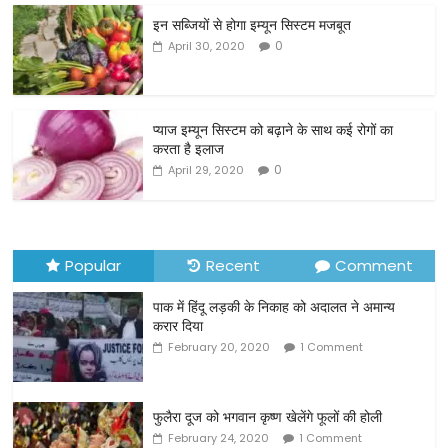
c
itt
ai
ar
इन सब्जियों से होगा इम्यून सिस्टम मजबूत
e
er
l
e
0
April 30, 2020
b
o
o
प्याज इम्यून सिस्टम को बढ़ाने के साथ कई रोगों का
करता है इलाज
k
0
April 29, 2020
Popular
Recent
Comment
पाक में हिंदू लड़की के निकाह को अदालत ने अमान्य
करार दिया
February 20, 2020
1 Comment
फुलैरा दूज को भगवान कृष्ण खेलेंगे फूलों की होली
February 24, 2020
1 Comment