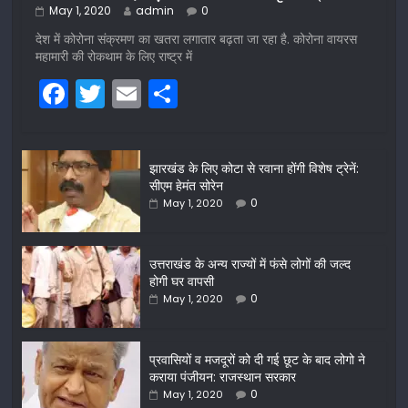
May 1, 2020
admin
0
देश में कोरोना संक्रमण का खतरा लगातार बढ़ता जा रहा है. कोरोना वायरस
महामारी की रोकथाम के लिए राष्ट्र में
F
T
E
S
a
w
m
h
c
itt
ai
ar
झारखंड के लिए कोटा से रवाना होंगी विशेष ट्रेनें:
e
er
l
e
सीएम हेमंत सोरेन
b
0
May 1, 2020
o
o
उत्तराखंड के अन्य राज्यों में फंसे लोगों की जल्द
होगी घर वापसी
k
0
May 1, 2020
प्रवासियों व मजदूरों को दी गई छूट के बाद लोगो ने
कराया पंजीयन: राजस्थान सरकार
0
May 1, 2020