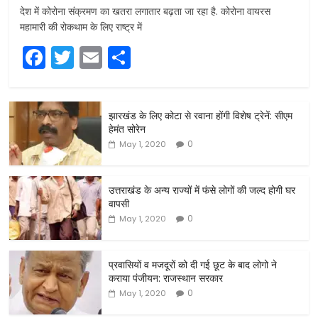
देश में कोरोना संक्रमण का खतरा लगातार बढ़ता जा रहा है. कोरोना वायरस
महामारी की रोकथाम के लिए राष्ट्र में
F
T
E
S
a
w
m
h
c
itt
ai
ar
झारखंड के लिए कोटा से रवाना होंगी विशेष ट्रेनें: सीएम
e
er
l
e
हेमंत सोरेन
b
0
May 1, 2020
o
o
उत्तराखंड के अन्य राज्यों में फंसे लोगों की जल्द होगी घर
वापसी
k
0
May 1, 2020
प्रवासियों व मजदूरों को दी गई छूट के बाद लोगो ने
कराया पंजीयन: राजस्थान सरकार
0
May 1, 2020