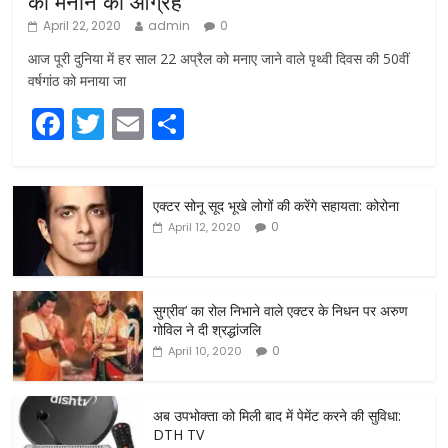
को मनाने का आग्रह
April 22, 2020
admin
0
आज पूरी दुनिया में हर साल 22 अप्रैल को मनाए जाने वाले पृथ्वी दिवस की 50वीं
वर्षगांठ को मनाया जा
F
T
E
S
a
w
m
h
c
itt
ai
ar
एक्टर सोनू सूद भूखे लोगों की करेंगे सहायता: कोरोना
e
er
l
e
0
April 12, 2020
b
o
o
सुग्रीव’ का रोल निभाने वाले एक्टर के निधन पर अरुण
गोविल ने दी श्रद्धांजलि
k
0
April 10, 2020
अब उपभोक्ता को मिली बाद में पेमेंट करने की सुविधा:
DTH TV