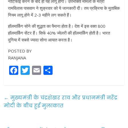
नोटिफाई करने के बाद ही यह लागू होगा। उपभोक्ता मामलों के मंत्री
रामविलास पासवान ने शुक्रवार को ये जानकारी दी। तय प्रक्रिया के मुताबिक
नियम लागू होने में 2-3 महीने लग सकते हैं।
हॉलमार्किंग सोने की शुद्धता का पैमाना होता है। देश में इस वक्त 800
हॉलमार्किंग सेंटर हैं। सिर्फ 40% ज्वेलरी की हॉलमार्किंग होती है। भारत
दुनिया में सबसे ज्यादा सोना आयात करता है।
POSTED BY
RANJANA
F
T
E
S
a
w
m
h
c
itt
ai
ar
e
er
l
e
←
मुख्यमंत्री के चंद्रशेखर राव और प्रधानमंत्री नरेंद्र
b
मोदी के बीच हुई मुलाकात
o
o