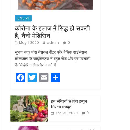
स्वास्थ्य
कोरोना के इलाज में सिद्ध हो सकती
है, नैनो मेडिसिन
May 1, 2020
admin
0
सुभाष चंद्र बोस नेशनल सेंटर फॉर बेसिक साइंसेसज
कोलकाता के साइंटिस्ट्स ने बहुत सेफ और प्रभावशाली
नैनोमेडिसिन विकसित करने में
F
T
E
S
a
w
m
h
c
itt
ai
ar
इन सब्जियों से होगा इम्यून
e
er
l
e
सिस्टम मजबूत
b
0
April 30, 2020
o