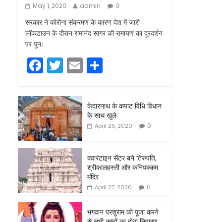
May 1, 2020
admin
0
सरकार ने कोरोना संक्रमण के कारण देश में जारी
लॉकडाउन के दौरान रामानंद सागर की रामायण का दूरदर्शन
पर पुनः
F
T
E
S
a
w
m
h
c
itt
ai
ar
केदारनाथ के कपाट विधि विधान
e
er
l
e
के साथ खुले
b
0
April 29, 2020
o
o
क्वारंटाइन सेंटर बने तिरुपति,
श्रीकालहस्ती और कनिपक्कम
k
मंदिर
0
April 27, 2020
भगवान परशुराम की पूजा करने
से सभी कष्टों का होगा निवारण