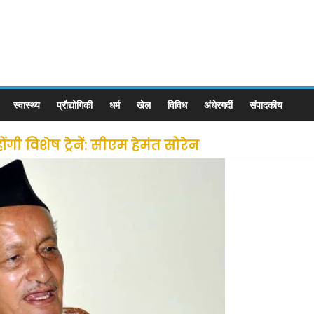
स्वास्थ्य
प्रौद्योगिकी
धर्म
खेल
विविध
अंधेरगर्दी
संपादकीय
ी विशेष ट्रेनें: सीएम हेमंत सोरेन
से लोगों की जल्द होगी घर वापसी
 छूट के बाद लोगो ने कराया पंजीयन: राजस्थान सरकार
ीन जोन में खोलने की मिली इजाजत: गृह मंत्रालय
: गृह मंत्रालय