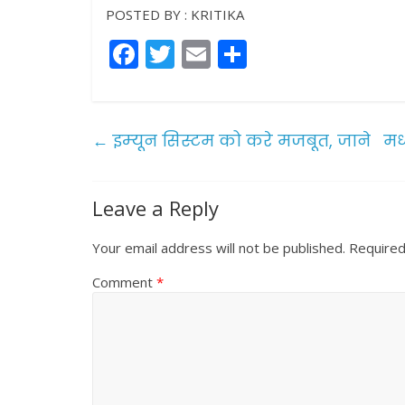
POSTED BY : KRITIKA
F
T
E
S
a
w
m
h
c
itt
ai
ar
e
er
l
e
←
इम्‍यून सिस्टम को करे मजबूत, जाने
मध
b
o
Leave a Reply
o
k
Your email address will not be published.
Required
Comment
*