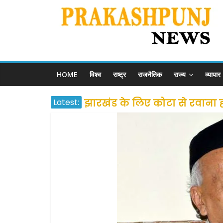
HOME
विश्व
राष्ट्र
राजनैतिक
राज्य
व्यापार
Latest:
झारखंड के लिए कोटा से रवाना होंग
उत्तराखंड के अन्य राज्यों में फं
प्रवासियों व मजदूरों को दी गई
शराब और पान की दुकानों को ग्र
दो हफ्ते के लिए बढ़ाया लॉकडाउन