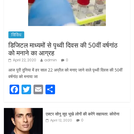
विविध
डिजिटल माध्यमों से पृथ्वी दिवस की 50वीं वर्षगांठ
को मनाने का आग्रह
April 22, 2020
admin
0
आज पूरी दुनिया में हर साल 22 अप्रैल को मनाए जाने वाले पृथ्वी दिवस की 50वीं
वर्षगांठ को मनाया जा
F
T
E
S
a
w
m
h
c
itt
ai
ar
एक्टर सोनू सूद भूखे लोगों की करेंगे सहायता: कोरोना
e
er
l
e
0
April 12, 2020
b