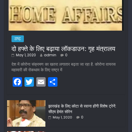
राष्ट्र
दो हफ्ते के लिए बढ़ाया लॉकडाउन: गृह मंत्रालय
May 1, 2020
admin
0
देश में कोरोना संक्रमण का खतरा लगातार बढ़ता जा रहा है. कोरोना वायरस
महामारी की रोकथाम के लिए राष्ट्र में
F
T
E
S
a
w
m
h
c
itt
ai
ar
झारखंड के लिए कोटा से रवाना होंगी विशेष ट्रेनें:
e
er
l
e
सीएम हेमंत सोरेन
b
0
May 1, 2020
o