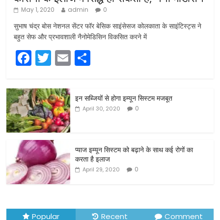
May 1, 2020
admin
0
सुभाष चंद्र बोस नेशनल सेंटर फॉर बेसिक साइंसेसज कोलकाता के साइंटिस्ट्स ने
बहुत सेफ और प्रभावशाली नैनोमेडिसिन विकसित करने में
F
T
E
S
a
w
m
h
c
itt
ai
ar
इन सब्जियों से होगा इम्यून सिस्टम मजबूत
e
er
l
e
0
April 30, 2020
b
o
o
प्याज इम्यून सिस्टम को बढ़ाने के साथ कई रोगों का
करता है इलाज
k
0
April 29, 2020
Popular
Recent
Comment