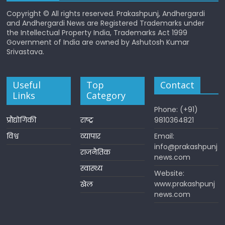
Copyright © All rights reserved. Prakashpunj, Andhergardi
and Andhergardi News are Registered Trademarks under
the Intellectual Property India, Trademarks Act 1999
Government of India are owned by Ashutosh Kumar
Srivastava.
Useful
Top
Contact
Links
Category
Phone: (+91)
प्रौद्योगिकी
राष्ट्र
9810364821
विश्व
व्यापार
Email:
info@prakashpunj
राजनैतिक
news.com
स्वास्थ्य
Website:
www.prakashpunj
खेल
news.com