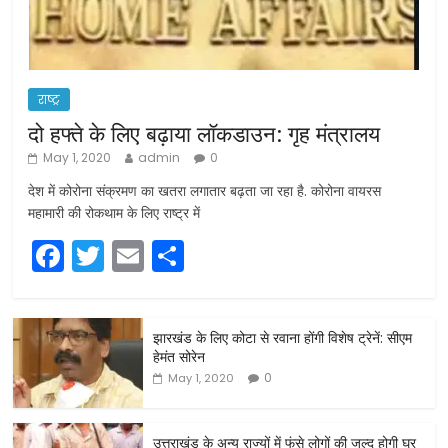
राष्ट्र
दो हफ्ते के लिए बढ़ाया लॉकडाउन: गृह मंत्रालय
May 1, 2020
admin
0
देश में कोरोना संक्रमण का खतरा लगातार बढ़ता जा रहा है. कोरोना वायरस
महामारी की रोकथाम के लिए राष्ट्र में
F
T
E
S
a
w
m
h
c
itt
ai
ar
झारखंड के लिए कोटा से रवाना होंगी विशेष ट्रेनें: सीएम
e
er
l
e
हेमंत सोरेन
b
0
May 1, 2020
o
o
उत्तराखंड के अन्य राज्यों में फंसे लोगों की जल्द होगी घर