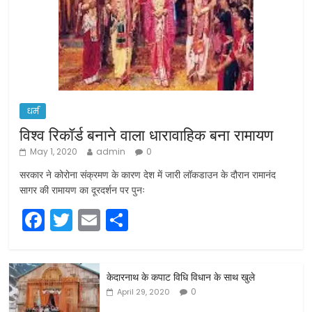
धर्म
विश्व रिकॉर्ड बनाने वाला धारावाहिक बना रामायण
May 1, 2020
admin
0
सरकार ने कोरोना संक्रमण के कारण देश में जारी लॉकडाउन के दौरान रामानंद
सागर की रामायण का दूरदर्शन पर पुनः
F
T
E
S
a
w
m
h
c
itt
ai
ar
केदारनाथ के कपाट विधि विधान के साथ खुले
e
er
l
e
0
April 29, 2020
b