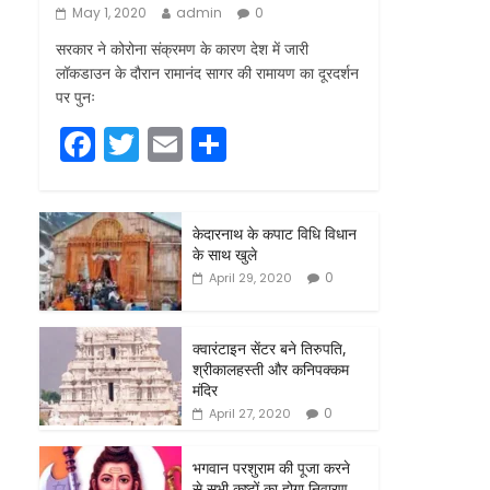
May 1, 2020
admin
0
सरकार ने कोरोना संक्रमण के कारण देश में जारी
लॉकडाउन के दौरान रामानंद सागर की रामायण का दूरदर्शन
पर पुनः
F
T
E
S
a
w
m
h
c
itt
ai
ar
केदारनाथ के कपाट विधि विधान
e
er
l
e
के साथ खुले
b
0
April 29, 2020
o
o
क्वारंटाइन सेंटर बने तिरुपति,
श्रीकालहस्ती और कनिपक्कम
k
मंदिर
0
April 27, 2020
भगवान परशुराम की पूजा करने
से सभी कष्टों का होगा निवारण