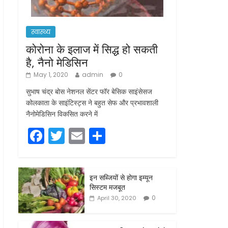
स्वास्थ्य
कोरोना के इलाज में सिद्ध हो सकती
है, नैनो मेडिसिन
May 1, 2020
admin
0
सुभाष चंद्र बोस नेशनल सेंटर फॉर बेसिक साइंसेसज
कोलकाता के साइंटिस्ट्स ने बहुत सेफ और प्रभावशाली
नैनोमेडिसिन विकसित करने में
F
T
E
S
a
w
m
h
c
itt
ai
ar
इन सब्जियों से होगा इम्यून
e
er
l
e
सिस्टम मजबूत
b
0
April 30, 2020
o