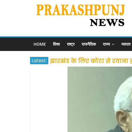
HOME
विश्व
राष्ट्र
राजनैतिक
राज्य
व्यापार
Latest:
झारखंड के लिए कोटा से रवाना होंग
उत्तराखंड के अन्य राज्यों में फं
प्रवासियों व मजदूरों को दी गई
शराब और पान की दुकानों को ग्र
दो हफ्ते के लिए बढ़ाया लॉकडाउन