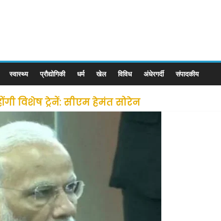
स्वास्थ्य
प्रौद्योगिकी
धर्म
खेल
विविध
अंधेरगर्दी
संपादकीय
ी विशेष ट्रेनें: सीएम हेमंत सोरेन
से लोगों की जल्द होगी घर वापसी
 छूट के बाद लोगो ने कराया पंजीयन: राजस्थान सरकार
ीन जोन में खोलने की मिली इजाजत: गृह मंत्रालय
: गृह मंत्रालय