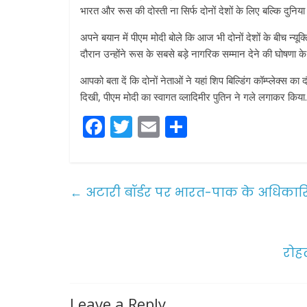
भारत और रूस की दोस्ती ना सिर्फ दोनों देशों के लिए बल्कि दुनि
अपने बयान में पीएम मोदी बोले कि आज भी दोनों देशों के बीच न्यूक
दौरान उन्होंने रूस के सबसे बड़े नागरिक सम्मान देने की घोषणा क
आपको बता दें कि दोनों नेताओं ने यहां शिप बिल्डिंग कॉम्प्लेक्स क
दिखी, पीएम मोदी का स्वागत व्लादिमीर पुतिन ने गले लगाकर किया.
F
T
E
S
a
w
m
h
c
itt
ai
ar
e
er
l
e
←
अटारी बॉर्डर पर भारत-पाक के अधिकारियों
b
o
o
रोहत
k
Leave a Reply