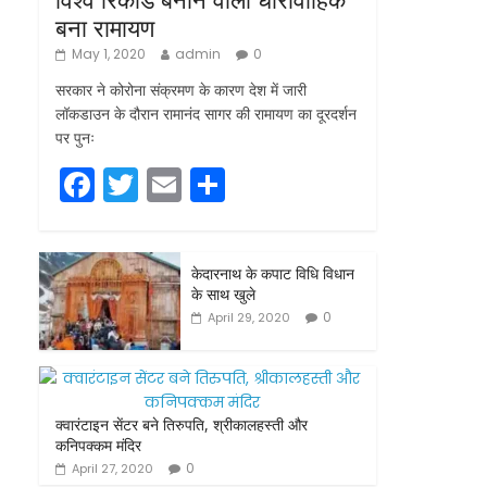
बना रामायण
May 1, 2020
admin
0
सरकार ने कोरोना संक्रमण के कारण देश में जारी
लॉकडाउन के दौरान रामानंद सागर की रामायण का दूरदर्शन
पर पुनः
F
T
E
S
a
w
m
h
c
itt
ai
ar
केदारनाथ के कपाट विधि विधान
e
er
l
e
के साथ खुले
b
0
April 29, 2020
o
o
k
क्वारंटाइन सेंटर बने तिरुपति, श्रीकालहस्ती और
कनिपक्कम मंदिर
0
April 27, 2020