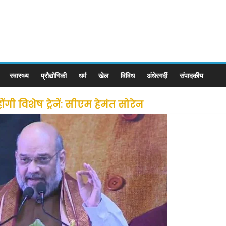
स्वास्थ्य
प्रौद्योगिकी
धर्म
खेल
विविध
अंधेरगर्दी
संपादकीय
ी विशेष ट्रेनें: सीएम हेमंत सोरेन
से लोगों की जल्द होगी घर वापसी
 छूट के बाद लोगो ने कराया पंजीयन: राजस्थान सरकार
ीन जोन में खोलने की मिली इजाजत: गृह मंत्रालय
: गृह मंत्रालय