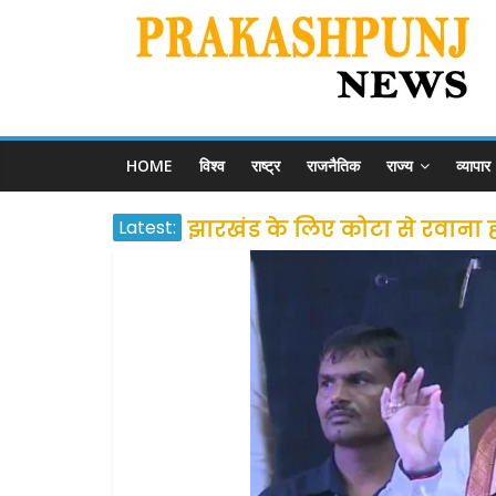
HOME
विश्व
राष्ट्र
राजनैतिक
राज्य
व्यापार
Latest:
झारखंड के लिए कोटा से रवाना होंग
उत्तराखंड के अन्य राज्यों में फं
प्रवासियों व मजदूरों को दी गई
शराब और पान की दुकानों को ग्र
दो हफ्ते के लिए बढ़ाया लॉकडाउन