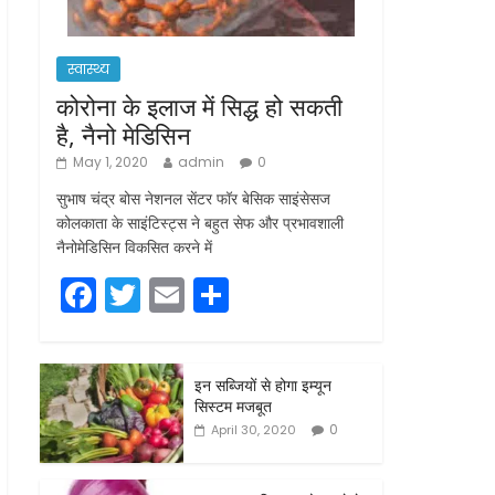
स्वास्थ्य
कोरोना के इलाज में सिद्ध हो सकती
है, नैनो मेडिसिन
May 1, 2020
admin
0
सुभाष चंद्र बोस नेशनल सेंटर फॉर बेसिक साइंसेसज
कोलकाता के साइंटिस्ट्स ने बहुत सेफ और प्रभावशाली
नैनोमेडिसिन विकसित करने में
F
T
E
S
a
w
m
h
c
itt
ai
ar
इन सब्जियों से होगा इम्यून
e
er
l
e
सिस्टम मजबूत
b
0
April 30, 2020
o