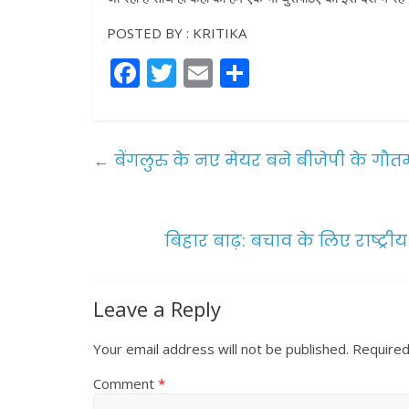
POSTED BY : KRITIKA
F
T
E
S
a
w
m
h
c
itt
ai
ar
e
er
l
e
←
बेंगलुरु के नए मेयर बने बीजेपी के गौ
b
o
o
बिहार बाढ़: बचाव के लिए राष्ट्
k
Leave a Reply
Your email address will not be published.
Required
Comment
*