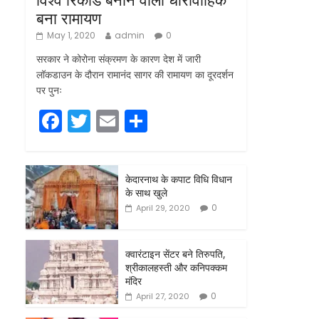
बना रामायण
May 1, 2020
admin
0
सरकार ने कोरोना संक्रमण के कारण देश में जारी
लॉकडाउन के दौरान रामानंद सागर की रामायण का दूरदर्शन
पर पुनः
F
T
E
S
a
w
m
h
c
itt
ai
ar
केदारनाथ के कपाट विधि विधान
e
er
l
e
के साथ खुले
b
0
April 29, 2020
o
o
क्वारंटाइन सेंटर बने तिरुपति,
श्रीकालहस्ती और कनिपक्कम
k
मंदिर
0
April 27, 2020