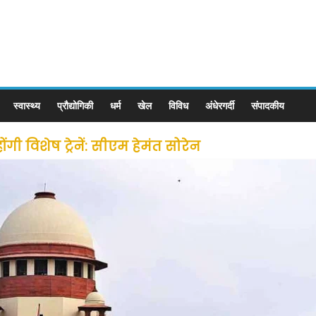
स्वास्थ्य
प्रौद्योगिकी
धर्म
खेल
विविध
अंधेरगर्दी
संपादकीय
ी विशेष ट्रेनें: सीएम हेमंत सोरेन
से लोगों की जल्द होगी घर वापसी
 छूट के बाद लोगो ने कराया पंजीयन: राजस्थान सरकार
ीन जोन में खोलने की मिली इजाजत: गृह मंत्रालय
: गृह मंत्रालय