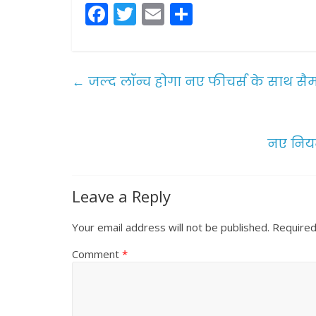
F
T
E
S
a
w
m
h
c
itt
ai
ar
e
er
l
e
←
जल्द लॉन्च होगा नए फीचर्स के साथ सैम
b
o
o
नए नियम
k
Leave a Reply
Your email address will not be published.
Required
Comment
*