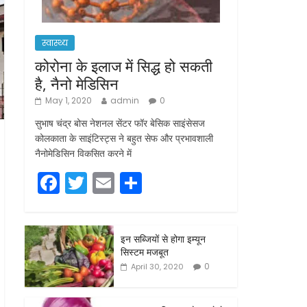
स्वास्थ्य
कोरोना के इलाज में सिद्ध हो सकती
है, नैनो मेडिसिन
May 1, 2020
admin
0
सुभाष चंद्र बोस नेशनल सेंटर फॉर बेसिक साइंसेसज
कोलकाता के साइंटिस्ट्स ने बहुत सेफ और प्रभावशाली
नैनोमेडिसिन विकसित करने में
F
T
E
S
a
w
m
h
c
itt
ai
ar
इन सब्जियों से होगा इम्यून
e
er
l
e
सिस्टम मजबूत
b
0
April 30, 2020
o