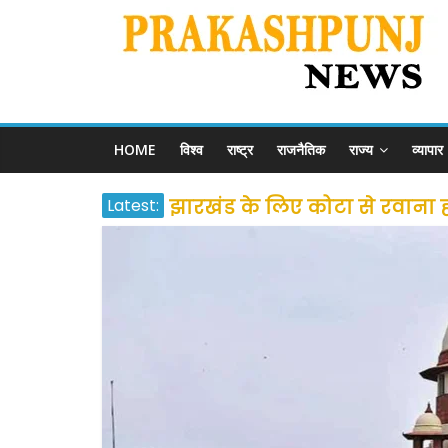
HOME
विश्व
राष्ट्र
राजनैतिक
राज्य
व्यापार
Latest:
झारखंड के लिए कोटा से रवाना होंग
उत्तराखंड के अन्य राज्यों में फं
प्रवासियों व मजदूरों को दी गई
शराब और पान की दुकानों को ग्र
दो हफ्ते के लिए बढ़ाया लॉकडाउन