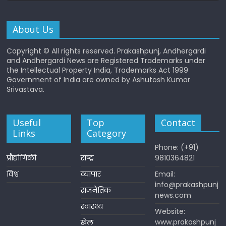
About Us
Copyright © All rights reserved. Prakashpunj, Andhergardi
and Andhergardi News are Registered Trademarks under
the Intellectual Property India, Trademarks Act 1999
Government of India are owned by Ashutosh Kumar
Srivastava.
Useful
Top
Contact
Links
Category
Phone: (+91)
प्रौद्योगिकी
राष्ट्र
9810364821
विश्व
व्यापार
Email:
info@prakashpunj
राजनैतिक
news.com
स्वास्थ्य
Website:
www.prakashpunj
खेल