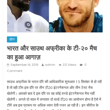
ने कराया पंजीयन: राजस्थान सरकार
शराब और पान की दुकानों को ग्रीन जोन में
खोलने की मिली इजाजत: गृह मंत्रालय
दो हफ्ते के लिए बढ़ाया लॉकडाउन: गृह मंत्रालय
खेल
भारत और साउथ अफ्रीका के टी-२० मैच
का हुआ आगाज़
September 14, 2019
admin
221 Views
0
Comment
साउथ अफ्रीका के भारत दौरे की आधिकारिक शुरुआत 15 सितंबर से हो रही
है तो वही टीम इस दौरे पर तीन टी20 इंटरनैशनल और तीन टेस्ट मैच
खेलेगी। आपको बता दे इस दौरे पर वह कोई वनडे इंटरनैशनल मैच नहीं
खेलेगी। अगले दो साल में लगातार दो वर्ल्ड टी20 का आयोजन होना है ऐसे में
टीमें अब इस प्रारूप पर अधिक ध्यान देती नजर आ रही हैं। इन सीरीज के