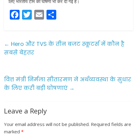
लिए भारतीय टीम की घोषणा भी कर दी गई है।
F
T
E
S
a
w
m
h
c
itt
ai
ar
e
er
l
e
←
Hero और TVS के तीन बजट स्कूटर्स में कौन है
b
सबसे बेहतर
o
o
वित्त मंत्री निर्मला सीतारमण ने अर्थव्यवस्था के सुधार
k
के लिए करी बड़ी घोषणाएं
→
Leave a Reply
Your email address will not be published.
Required fields are
marked
*