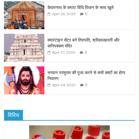
c
itt
ai
ar
केदारनाथ के कपाट विधि विधान के साथ खुले
e
er
l
e
0
April 29, 2020
b
o
o
क्वारंटाइन सेंटर बने तिरुपति, श्रीकालहस्ती और
कनिपक्कम मंदिर
k
0
April 27, 2020
भगवान परशुराम की पूजा करने से सभी कष्टों का होगा
निवारण
0
April 24, 2020
विविध