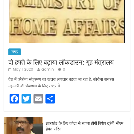
राष्ट्र
दो हफ्ते के लिए बढ़ाया लॉकडाउन: गृह मंत्रालय
May 1, 2020
admin
0
देश में कोरोना संक्रमण का खतरा लगातार बढ़ता जा रहा है. कोरोना वायरस
महामारी की रोकथाम के लिए राष्ट्र में
F
T
E
S
a
w
m
h
c
itt
ai
ar
झारखंड के लिए कोटा से रवाना होंगी विशेष ट्रेनें: सीएम
e
er
l
e
हेमंत सोरेन