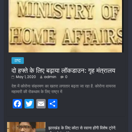
राष्ट्र
दो हफ्ते के लिए बढ़ाया लॉकडाउन: गृह मंत्रालय
May 1, 2020
admin
0
देश में कोरोना संक्रमण का खतरा लगातार बढ़ता जा रहा है. कोरोना वायरस
महामारी की रोकथाम के लिए राष्ट्र में
F
T
E
S
a
w
m
h
c
itt
ai
ar
झारखंड के लिए कोटा से रवाना होंगी विशेष ट्रेनें:
e
er
l
e