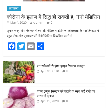
स्वास्थ्य
कोरोना के इलाज में सिद्ध हो सकती है, नैनो मेडिसिन
May 1, 2020
admin
0
सुभाष चंद्र बोस नेशनल सेंटर फॉर बेसिक साइंसेसज कोलकाता के साइंटिस्ट्स ने
बहुत सेफ और प्रभावशाली नैनोमेडिसिन विकसित करने में
F
T
E
S
a
w
m
h
c
itt
ai
ar
इन सब्जियों से होगा इम्यून सिस्टम मजबूत
e
er
l
e
0
April 30, 2020
b
o
o
प्याज इम्यून सिस्टम को बढ़ाने के साथ कई रोगों का
करता है इलाज
k
0
April 29, 2020