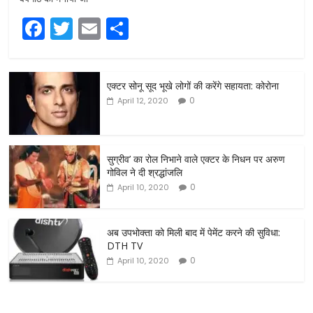
F
T
E
S
a
w
m
h
c
itt
ai
ar
एक्टर सोनू सूद भूखे लोगों की करेंगे सहायता: कोरोना
e
er
l
e
0
April 12, 2020
b
o
o
सुग्रीव’ का रोल निभाने वाले एक्टर के निधन पर अरुण
गोविल ने दी श्रद्धांजलि
k
0
April 10, 2020
अब उपभोक्ता को मिली बाद में पेमेंट करने की सुविधा:
DTH TV
0
April 10, 2020