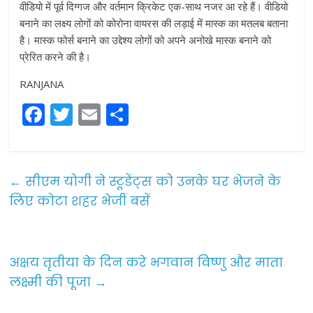
वीडियो में पूर्व दिग्गज और वर्तमान क्रिकेट एक-साथ नजर आ रहे हैं। वीडियो
बनाने का लक्ष्य लोगों को कोरोना वायरस की लड़ाई में मास्क का मतलब बताना
है। मास्क फोर्स बनाने का उद्देश्य लोगों को अपने अनोखे मास्क बनाने को
प्रेरित करने की है।
RANJANA
F
T
E
S
a
w
m
h
c
itt
ai
ar
e
er
l
e
←
सीएम योगी ने स्टूडेंट्स को उनके घर भेजने के
b
लिए कोटा शहर भेजीं बसें
o
o
अक्षय तृतीया के दिन करे भगवान विष्णु और माता
k
लक्ष्मी की पूजा
→