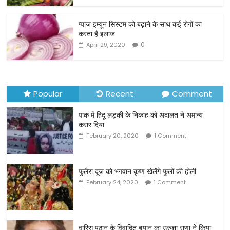
o
o
प्याज इम्यून सिस्टम को बढ़ाने के साथ कई रोगों का
करता है इलाज
k
0
April 29, 2020
Popular
Recent
Comment
पाक में हिंदू लड़की के निकाह को अदालत ने अमान्य
करार दिया
February 20, 2020
1 Comment
फुलैरा दूज को भगवान कृष्ण खेलेंगे फूलों की होली
February 24, 2020
1 Comment
वारिस पठान के विवादित बयान का उरुशा राणा ने किया