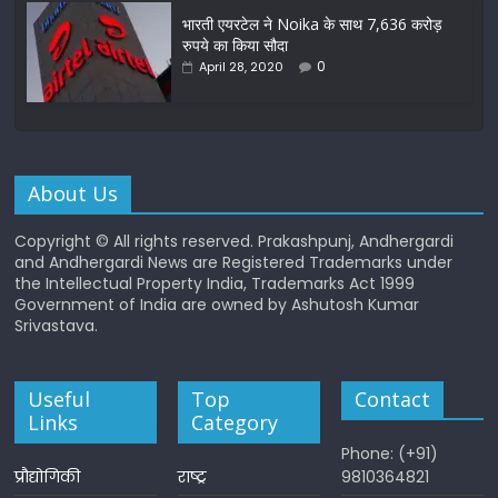
भारती एयरटेल ने Noika के साथ 7,636 करोड़
रुपये का किया सौदा
0
April 28, 2020
About Us
Copyright © All rights reserved. Prakashpunj, Andhergardi
and Andhergardi News are Registered Trademarks under
the Intellectual Property India, Trademarks Act 1999
Government of India are owned by Ashutosh Kumar
Srivastava.
Useful
Top
Contact
Links
Category
Phone: (+91)
प्रौद्योगिकी
राष्ट्र
9810364821