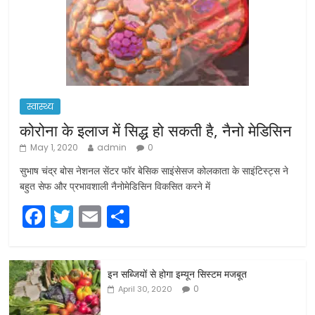
स्वास्थ्य
कोरोना के इलाज में सिद्ध हो सकती है, नैनो मेडिसिन
May 1, 2020
admin
0
सुभाष चंद्र बोस नेशनल सेंटर फॉर बेसिक साइंसेसज कोलकाता के साइंटिस्ट्स ने
बहुत सेफ और प्रभावशाली नैनोमेडिसिन विकसित करने में
F
T
E
S
a
w
m
h
c
itt
ai
ar
इन सब्जियों से होगा इम्यून सिस्टम मजबूत
e
er
l
e
0
April 30, 2020
b