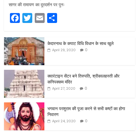
सागर की रामायण का दूरदर्शन पर पुनः
F
T
E
S
a
w
m
h
c
itt
ai
ar
केदारनाथ के कपाट विधि विधान के साथ खुले
e
er
l
e
0
April 29, 2020
b
o
o
क्वारंटाइन सेंटर बने तिरुपति, श्रीकालहस्ती और
कनिपक्कम मंदिर
k
0
April 27, 2020
भगवान परशुराम की पूजा करने से सभी कष्टों का होगा
निवारण
0
April 24, 2020