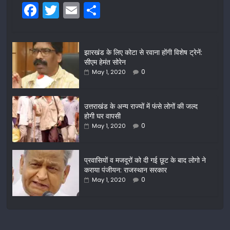
F
T
E
S
a
w
m
h
c
itt
ai
ar
झारखंड के लिए कोटा से रवाना होंगी विशेष ट्रेनें:
e
er
l
e
सीएम हेमंत सोरेन
b
0
May 1, 2020
o
o
उत्तराखंड के अन्य राज्यों में फंसे लोगों की जल्द
होगी घर वापसी
k
0
May 1, 2020
प्रवासियों व मजदूरों को दी गई छूट के बाद लोगो ने
कराया पंजीयन: राजस्थान सरकार
0
May 1, 2020