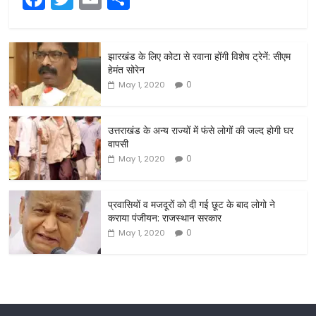
a
w
m
h
c
itt
ai
ar
झारखंड के लिए कोटा से रवाना होंगी विशेष ट्रेनें: सीएम
e
er
l
e
हेमंत सोरेन
b
0
May 1, 2020
o
o
उत्तराखंड के अन्य राज्यों में फंसे लोगों की जल्द होगी घर
वापसी
k
0
May 1, 2020
प्रवासियों व मजदूरों को दी गई छूट के बाद लोगो ने
कराया पंजीयन: राजस्थान सरकार
0
May 1, 2020