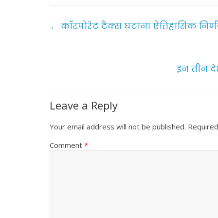
c
itt
ai
ar
e
er
l
e
←
कॉरपोरेट टैक्स घटाना ऐतिहासिक निर्ण
b
o
o
इन तीन दे
k
Leave a Reply
Your email address will not be published.
Required
Comment
*