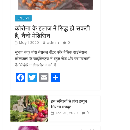
स्वास्थ्य
कोरोना के इलाज में सिद्ध हो सकती
है, नैनो मेडिसिन
May 1, 2020
admin
0
सुभाष चंद्र बोस नेशनल सेंटर फॉर बेसिक साइंसेसज
कोलकाता के साइंटिस्ट्स ने बहुत सेफ और प्रभावशाली
नैनोमेडिसिन विकसित करने में
F
T
E
S
a
w
m
h
c
itt
ai
ar
इन सब्जियों से होगा इम्यून
e
er
l
e
सिस्टम मजबूत
b
0
April 30, 2020
o