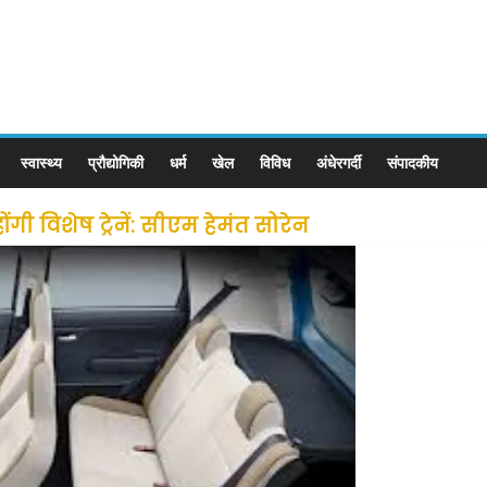
स्वास्थ्य
प्रौद्योगिकी
धर्म
खेल
विविध
अंधेरगर्दी
संपादकीय
ी विशेष ट्रेनें: सीएम हेमंत सोरेन
से लोगों की जल्द होगी घर वापसी
 छूट के बाद लोगो ने कराया पंजीयन: राजस्थान सरकार
ीन जोन में खोलने की मिली इजाजत: गृह मंत्रालय
: गृह मंत्रालय