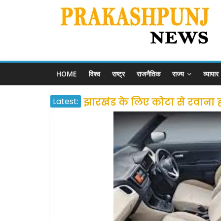
HOME
विश्व
राष्ट्र
राजनैतिक
राज्य
व्यापार
Latest:
झारखंड के लिए कोटा से रवाना होंग
उत्तराखंड के अन्य राज्यों में फं
प्रवासियों व मजदूरों को दी गई
शराब और पान की दुकानों को ग्र
दो हफ्ते के लिए बढ़ाया लॉकडाउन