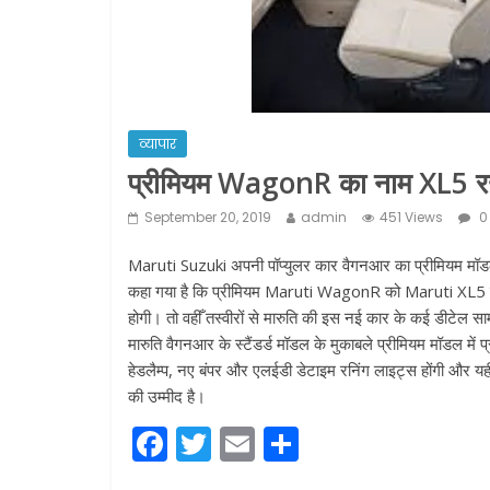
व्यापार
प्रीमियम WagonR का नाम XL5 रख ला
September 20, 2019
admin
451 Views
0
Maruti Suzuki अपनी पॉप्युलर कार वैगनआर का प्रीमियम मॉडल लाने
कहा गया है कि प्रीमियम Maruti WagonR को Maruti XL5 नाम
होगी। तो वहीँ तस्वीरों से मारुति की इस नई कार के कई डीटेल सा
मारुति वैगनआर के स्टैंडर्ड मॉडल के मुकाबले प्रीमियम मॉडल में
हेडलैम्प, नए बंपर और एलईडी डेटाइम रनिंग लाइट्स होंगी और यही
की उम्मीद है।
F
T
E
S
a
w
m
h