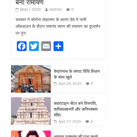
बना रामायण
May 1, 2020
admin
0
सरकार ने कोरोना संक्रमण के कारण देश में जारी
लॉकडाउन के दौरान रामानंद सागर की रामायण का दूरदर्शन
पर पुनः
F
T
E
S
a
w
m
h
c
itt
ai
ar
केदारनाथ के कपाट विधि विधान
e
er
l
e
के साथ खुले
b
0
April 29, 2020
o
o
क्वारंटाइन सेंटर बने तिरुपति,
श्रीकालहस्ती और कनिपक्कम
k
मंदिर
0
April 27, 2020
भगवान परशुराम की पूजा करने