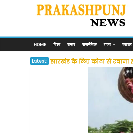
HOME
विश्व
राष्ट्र
राजनैतिक
राज्य
व्यापार
Latest:
झारखंड के लिए कोटा से रवाना होंग
उत्तराखंड के अन्य राज्यों में फं
प्रवासियों व मजदूरों को दी गई
शराब और पान की दुकानों को ग्र
दो हफ्ते के लिए बढ़ाया लॉकडाउन