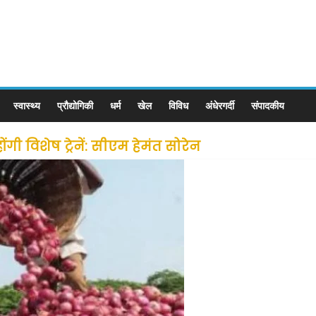
स्वास्थ्य
प्रौद्योगिकी
धर्म
खेल
विविध
अंधेरगर्दी
संपादकीय
ी विशेष ट्रेनें: सीएम हेमंत सोरेन
से लोगों की जल्द होगी घर वापसी
 छूट के बाद लोगो ने कराया पंजीयन: राजस्थान सरकार
ीन जोन में खोलने की मिली इजाजत: गृह मंत्रालय
: गृह मंत्रालय