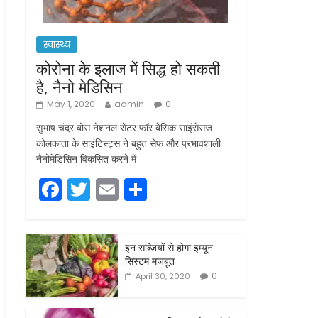
स्वास्थ्य
कोरोना के इलाज में सिद्ध हो सकती
है, नैनो मेडिसिन
May 1, 2020
admin
0
सुभाष चंद्र बोस नेशनल सेंटर फॉर बेसिक साइंसेसज
कोलकाता के साइंटिस्ट्स ने बहुत सेफ और प्रभावशाली
नैनोमेडिसिन विकसित करने में
F
T
E
S
a
w
m
h
c
itt
ai
ar
इन सब्जियों से होगा इम्यून
e
er
l
e
सिस्टम मजबूत
b
0
April 30, 2020
o