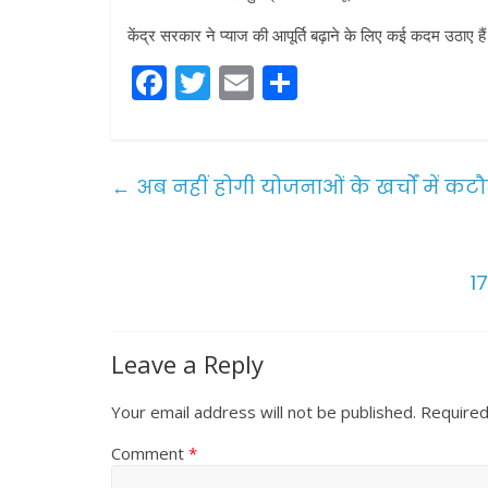
केंद्र सरकार ने प्याज की आपूर्ति बढ़ाने के लिए कई कदम उठाए है
F
T
E
S
a
w
m
h
c
itt
ai
ar
e
er
l
e
←
अब नहीं होगी योजनाओं के खर्चों में क
b
o
o
1
k
Leave a Reply
Your email address will not be published.
Required
Comment
*