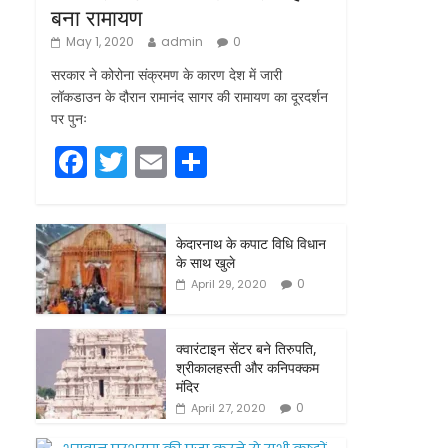
बना रामायण
May 1, 2020
admin
0
सरकार ने कोरोना संक्रमण के कारण देश में जारी
लॉकडाउन के दौरान रामानंद सागर की रामायण का दूरदर्शन
पर पुनः
F
T
E
S
a
w
m
h
c
itt
ai
ar
केदारनाथ के कपाट विधि विधान
e
er
l
e
के साथ खुले
b
0
April 29, 2020
o
o
क्वारंटाइन सेंटर बने तिरुपति,
श्रीकालहस्ती और कनिपक्कम
k
मंदिर
0
April 27, 2020