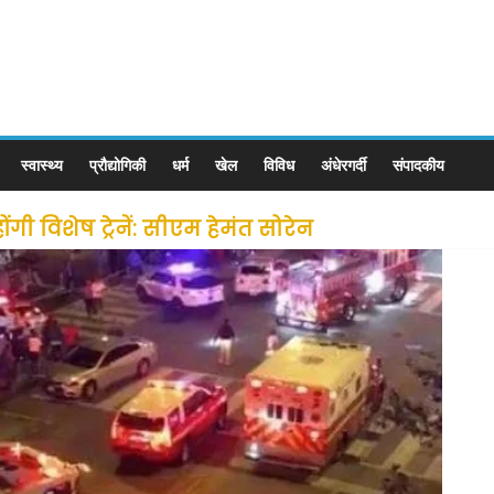
स्वास्थ्य
प्रौद्योगिकी
धर्म
खेल
विविध
अंधेरगर्दी
संपादकीय
ी विशेष ट्रेनें: सीएम हेमंत सोरेन
से लोगों की जल्द होगी घर वापसी
 छूट के बाद लोगो ने कराया पंजीयन: राजस्थान सरकार
ीन जोन में खोलने की मिली इजाजत: गृह मंत्रालय
: गृह मंत्रालय