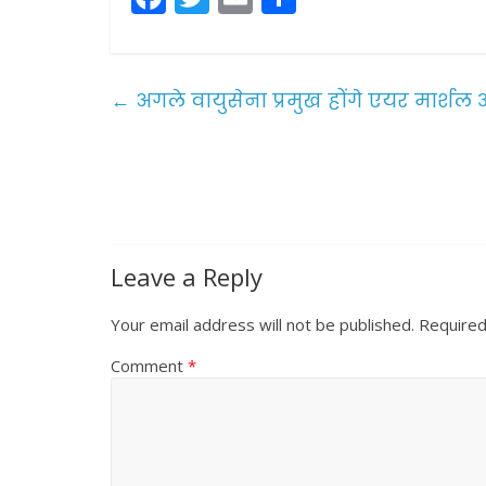
a
w
m
h
c
itt
ai
ar
e
er
l
e
←
अगले वायुसेना प्रमुख होंगे एयर मार्श
b
o
o
k
Leave a Reply
Your email address will not be published.
Required
Comment
*