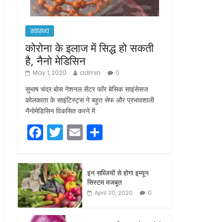
स्वास्थ्य
कोरोना के इलाज में सिद्ध हो सकती
है, नैनो मेडिसिन
May 1, 2020
admin
0
सुभाष चंद्र बोस नेशनल सेंटर फॉर बेसिक साइंसेसज
कोलकाता के साइंटिस्ट्स ने बहुत सेफ और प्रभावशाली
नैनोमेडिसिन विकसित करने में
F
T
E
S
a
w
m
h
c
itt
ai
ar
इन सब्जियों से होगा इम्यून
e
er
l
e
सिस्टम मजबूत
b
0
April 30, 2020
o