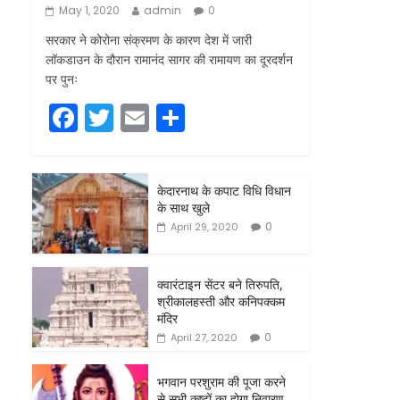
May 1, 2020
admin
0
सरकार ने कोरोना संक्रमण के कारण देश में जारी
लॉकडाउन के दौरान रामानंद सागर की रामायण का दूरदर्शन
पर पुनः
F
T
E
S
a
w
m
h
c
itt
ai
ar
केदारनाथ के कपाट विधि विधान
e
er
l
e
के साथ खुले
b
0
April 29, 2020
o
o
क्वारंटाइन सेंटर बने तिरुपति,
श्रीकालहस्ती और कनिपक्कम
k
मंदिर
0
April 27, 2020
भगवान परशुराम की पूजा करने
से सभी कष्टों का होगा निवारण