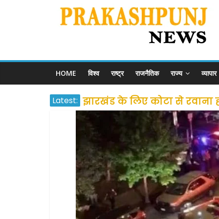
HOME
विश्व
राष्ट्र
राजनैतिक
राज्य
व्यापार
Latest:
झारखंड के लिए कोटा से रवाना होंग
उत्तराखंड के अन्य राज्यों में फं
प्रवासियों व मजदूरों को दी गई
शराब और पान की दुकानों को ग्र
दो हफ्ते के लिए बढ़ाया लॉकडाउन