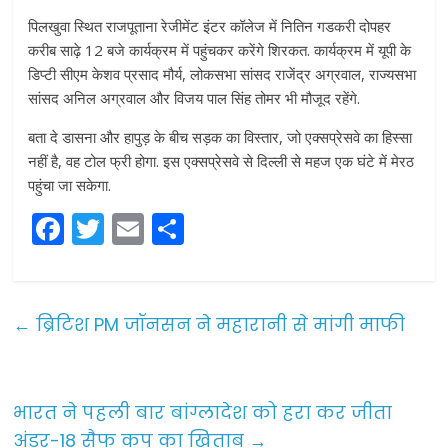
पिलखुवा स्थित राजपूताना रेजीमेंट इंटर कॉलेज में नितिन गडकरी दोपहर
करीब साढ़े 12 बजे कार्यक्रम में पहुंचकर करेंगे शिरकत. कार्यक्रम में यूपी के
डिप्टी सीएम केशव प्रसाद मौर्य, लोकसभा सांसद राजेंद्र अग्रवाल, राज्यसभा
सांसद अनिल अग्रवाल और विजय पाल सिंह तोमर भी मौजूद रहेंगे.
बता दे डासना और हापुड़ के बीच सड़क का विस्तार, जो एक्सप्रेसवे का हिस्सा
नहीं है, वह टोल फ्री होगा. इस एक्सप्रेसवे से दिल्ली से महज एक घंटे में मेरठ
पहुंचा जा सकेगा.
F
T
E
S
a
w
m
h
c
itt
ai
ar
e
er
l
e
←
ब्रिटिश PM जॉनसन ने महारानी से मांगी माफी
b
o
o
भारत ने पहली बार बांग्लादेश को हरा कर जीता
अंडर-18 सैफ कप का खिताब
→