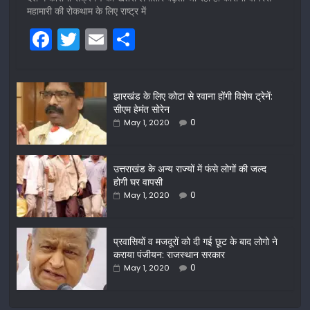
महामारी की रोकथाम के लिए राष्ट्र में
F
T
E
S
a
w
m
h
c
itt
ai
ar
झारखंड के लिए कोटा से रवाना होंगी विशेष ट्रेनें:
e
er
l
e
सीएम हेमंत सोरेन
b
0
May 1, 2020
o
o
उत्तराखंड के अन्य राज्यों में फंसे लोगों की जल्द
होगी घर वापसी
k
0
May 1, 2020
प्रवासियों व मजदूरों को दी गई छूट के बाद लोगो ने
कराया पंजीयन: राजस्थान सरकार
0
May 1, 2020