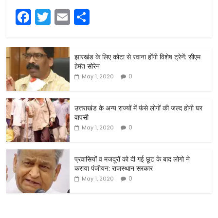
F
T
E
S
a
w
m
h
c
itt
ai
ar
झारखंड के लिए कोटा से रवाना होंगी विशेष ट्रेनें: सीएम
e
er
l
e
हेमंत सोरेन
b
0
May 1, 2020
o
o
उत्तराखंड के अन्य राज्यों में फंसे लोगों की जल्द होगी घर
वापसी
k
0
May 1, 2020
प्रवासियों व मजदूरों को दी गई छूट के बाद लोगो ने
कराया पंजीयन: राजस्थान सरकार
0
May 1, 2020