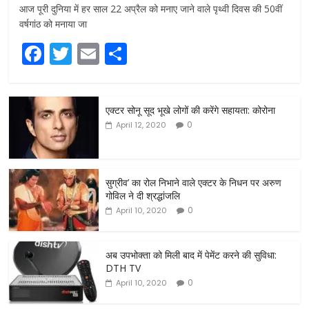
आज पूरी दुनिया में हर साल 22 अप्रैल को मनाए जाने वाले पृथ्वी दिवस की 50वीं
वर्षगांठ को मनाया जा
F
T
E
S
a
w
m
h
c
itt
ai
ar
एक्टर सोनू सूद भूखे लोगों की करेंगे सहायता: कोरोना
e
er
l
e
0
April 12, 2020
b
o
o
सुग्रीव’ का रोल निभाने वाले एक्टर के निधन पर अरुण
गोविल ने दी श्रद्धांजलि
k
0
April 10, 2020
अब उपभोक्ता को मिली बाद में पेमेंट करने की सुविधा:
DTH TV
0
April 10, 2020