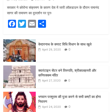
सरकार ने कोरोना संक्रमण के कारण देश में जारी लॉकडाउन के दौरान रामानंद
सागर की रामायण का दूरदर्शन पर पुनः
F
T
E
S
a
w
m
h
c
itt
ai
ar
केदारनाथ के कपाट विधि विधान के साथ खुले
e
er
l
e
0
April 29, 2020
b
o
o
क्वारंटाइन सेंटर बने तिरुपति, श्रीकालहस्ती और
कनिपक्कम मंदिर
k
0
April 27, 2020
भगवान परशुराम की पूजा करने से सभी कष्टों का होगा
निवारण
0
April 24, 2020