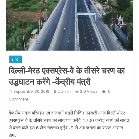
ने कराया पंजीयन: राजस्थान सरकार
शराब और पान की दुकानों को ग्रीन जोन में
खोलने की मिली इजाजत: गृह मंत्रालय
दो हफ्ते के लिए बढ़ाया लॉकडाउन: गृह मंत्रालय
राष्ट्र
दिल्ली-मेरठ एक्सप्रेस-वे के तीसरे चरण का
उद्धघाटन करेंगे -केंद्रीय मंत्री
September 30, 2019
admin
219 Views
0
Comment
केंद्रीय सड़क परिवहन एवं राजमार्ग मंत्री नितिन गडकरी आज दिल्ली-मेरठ
एक्सप्रेस-वे के तीसरे चरण का लोकार्पण करेंगे. 1700 करोड़ रुपये की लागत
से बनने वाले इस 6 लेन नेशनल हाईवे -9 से अब जनता का सफर आसान
होगा.