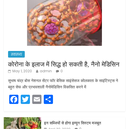
स्वास्थ्य
कोरोना के इलाज में सिद्ध हो सकती है, नैनो मेडिसिन
May 1, 2020
admin
0
सुभाष चंद्र बोस नेशनल सेंटर फॉर बेसिक साइंसेसज कोलकाता के साइंटिस्ट्स ने
बहुत सेफ और प्रभावशाली नैनोमेडिसिन विकसित करने में
F
T
E
S
a
w
m
h
c
itt
ai
ar
इन सब्जियों से होगा इम्यून सिस्टम मजबूत
e
er
l
e
0