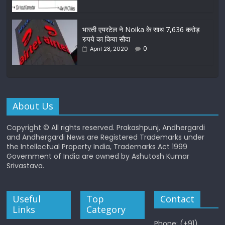
भारती एयरटेल ने Noika के साथ 7,636 करोड़
रुपये का किया सौदा
0
April 28, 2020
About Us
Copyright © All rights reserved. Prakashpunj, Andhergardi
and Andhergardi News are Registered Trademarks under
the Intellectual Property India, Trademarks Act 1999
Government of India are owned by Ashutosh Kumar
Srivastava.
Useful
Top
Contact
Links
Category
Phone: (+91)