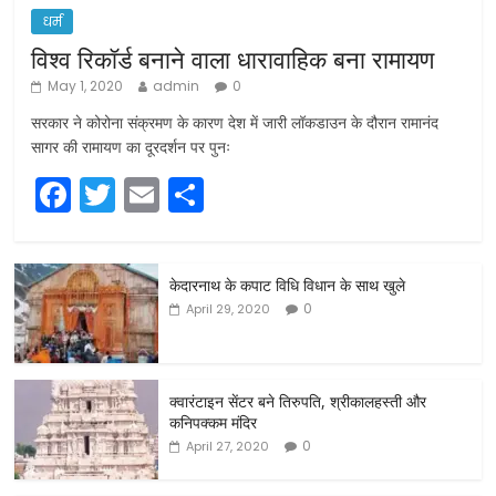
धर्म
विश्व रिकॉर्ड बनाने वाला धारावाहिक बना रामायण
May 1, 2020
admin
0
सरकार ने कोरोना संक्रमण के कारण देश में जारी लॉकडाउन के दौरान रामानंद
सागर की रामायण का दूरदर्शन पर पुनः
F
T
E
S
a
w
m
h
c
itt
ai
ar
केदारनाथ के कपाट विधि विधान के साथ खुले
e
er
l
e
0
April 29, 2020
b
o
o
क्वारंटाइन सेंटर बने तिरुपति, श्रीकालहस्ती और
कनिपक्कम मंदिर
k
0
April 27, 2020