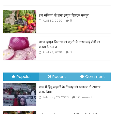
a
w
m
h
c
itt
ai
ar
इन सब्जियों से होगा इम्यून सिस्टम मजबूत
e
er
l
e
0
April 30, 2020
b
o
o
प्याज इम्यून सिस्टम को बढ़ाने के साथ कई रोगों का
करता है इलाज
k
0
April 29, 2020
Popular
Recent
Comment
पाक में हिंदू लड़की के निकाह को अदालत ने अमान्य
करार दिया
February 20, 2020
1 Comment