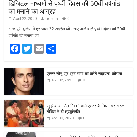
डिजिटल माध्यमों से पृथ्वी दिवस की 50वीं वर्षगांठ
को मनाने का आग्रह
April 22, 2020
admin
0
आज पूरी दुनिया में हर साल 22 अप्रैल को मनाए जाने वाले पृथ्वी दिवस की 50वीं
वर्षगांठ को मनाया जा
F
T
E
S
a
w
m
h
c
itt
ai
ar
एक्टर सोनू सूद भूखे लोगों की करेंगे सहायता: कोरोना
e
er
l
e
0
April 12, 2020
b
o
o
सुग्रीव’ का रोल निभाने वाले एक्टर के निधन पर अरुण
गोविल ने दी श्रद्धांजलि
k
0
April 10, 2020