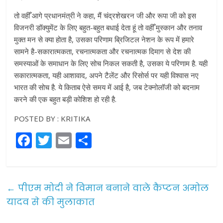
तो वहीँ आगे प्रधानमंत्री ने कहा, मैं चंद्रशेखरन जी और रूपा जी को इस
विजनरी डॉक्युमेंट के लिए बहुत-बहुत बधाई देता हूं तो वहीँ मुस्कान और तनाव
मुक्त मन से क्या होता है, उसका परिणाम ब्रिजिटल नेशन के रूप में हमारे
सामने है-सकारात्मकता, रचनात्मकता और रचनात्मक दिमाग से देश की
समस्याओं के समाधान के लिए सोच निकल सकती है, उसका ये परिणाम है. यही
सकारात्मकता, यही आशावाद, अपने टैलेंट और रिसोर्स पर यही विश्वास नए
भारत की सोच है. ये किताब ऐसे समय में आई है, जब टेक्नोलॉजी को बदनाम
करने की एक बहुत बड़ी कोशिश हो रही है.
POSTED BY : KRITIKA
F
T
E
S
a
w
m
h
c
itt
ai
ar
e
er
l
e
←
पीएम मोदी ने विमान बनाने वाले कैप्टन अमोल
b
यादव से की मुलाकात
o