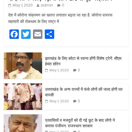
May 1, 2020
admin
0
देश में कोरोना संक्रमण का खतरा लगातार बढ़ता जा रहा है. कोरोना वायरस
महामारी की रोकथाम के लिए राष्ट्र में
F
T
E
S
a
w
m
h
c
itt
ai
ar
झारखंड के लिए कोटा से रवाना होंगी विशेष ट्रेनें: सीएम
e
er
l
e
हेमंत सोरेन
b
0
May 1, 2020
o
o
उत्तराखंड के अन्य राज्यों में फंसे लोगों की जल्द होगी घर
वापसी
k
0
May 1, 2020
प्रवासियों व मजदूरों को दी गई छूट के बाद लोगो ने
कराया पंजीयन: राजस्थान सरकार
0