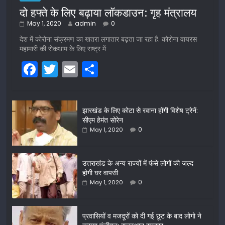
दो हफ्ते के लिए बढ़ाया लॉकडाउन: गृह मंत्रालय
May 1, 2020
admin
0
देश में कोरोना संक्रमण का खतरा लगातार बढ़ता जा रहा है. कोरोना वायरस
महामारी की रोकथाम के लिए राष्ट्र में
F
T
E
S
a
w
m
h
c
itt
ai
ar
झारखंड के लिए कोटा से रवाना होंगी विशेष ट्रेनें:
e
er
l
e
सीएम हेमंत सोरेन
b
0
May 1, 2020
o
o
उत्तराखंड के अन्य राज्यों में फंसे लोगों की जल्द
होगी घर वापसी
k
0
May 1, 2020
प्रवासियों व मजदूरों को दी गई छूट के बाद लोगो ने