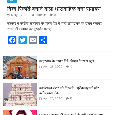
विश्व रिकॉर्ड बनाने वाला धारावाहिक बना रामायण
May 1, 2020
admin
0
सरकार ने कोरोना संक्रमण के कारण देश में जारी लॉकडाउन के दौरान रामानंद
सागर की रामायण का दूरदर्शन पर पुनः
F
T
E
S
a
w
m
h
c
itt
ai
ar
केदारनाथ के कपाट विधि विधान के साथ खुले
e
er
l
e
0
April 29, 2020
b
o
o
क्वारंटाइन सेंटर बने तिरुपति, श्रीकालहस्ती और
कनिपक्कम मंदिर
k
0
April 27, 2020
भगवान परशुराम की पूजा करने से सभी कष्टों का होगा