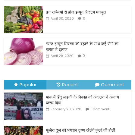
c
itt
ai
ar
इन सब्जियों से होगा इम्यून सिस्टम मजबूत
e
er
l
e
0
April 30, 2020
b
o
o
प्याज इम्यून सिस्टम को बढ़ाने के साथ कई रोगों का
करता है इलाज
k
0
April 29, 2020
Popular
Recent
Comment
पाक में हिंदू लड़की के निकाह को अदालत ने अमान्य
करार दिया
February 20, 2020
1 Comment
फुलैरा दूज को भगवान कृष्ण खेलेंगे फूलों की होली