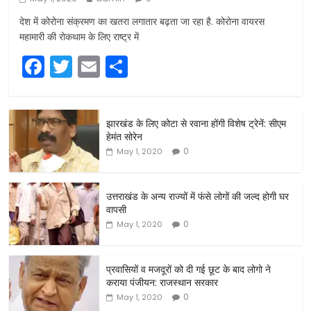
देश में कोरोना संक्रमण का खतरा लगातार बढ़ता जा रहा है. कोरोना वायरस
महामारी की रोकथाम के लिए राष्ट्र में
F
T
E
S
a
w
m
h
c
itt
ai
ar
झारखंड के लिए कोटा से रवाना होंगी विशेष ट्रेनें: सीएम
e
er
l
e
हेमंत सोरेन
b
0
May 1, 2020
o
o
उत्तराखंड के अन्य राज्यों में फंसे लोगों की जल्द होगी घर
वापसी
k
0
May 1, 2020
प्रवासियों व मजदूरों को दी गई छूट के बाद लोगो ने
कराया पंजीयन: राजस्थान सरकार
0
May 1, 2020