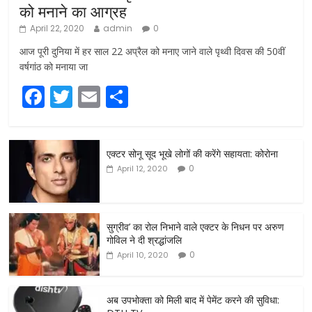
को मनाने का आग्रह
April 22, 2020
admin
0
आज पूरी दुनिया में हर साल 22 अप्रैल को मनाए जाने वाले पृथ्वी दिवस की 50वीं
वर्षगांठ को मनाया जा
F
T
E
S
a
w
m
h
c
itt
ai
ar
एक्टर सोनू सूद भूखे लोगों की करेंगे सहायता: कोरोना
e
er
l
e
0
April 12, 2020
b
o
o
सुग्रीव’ का रोल निभाने वाले एक्टर के निधन पर अरुण
गोविल ने दी श्रद्धांजलि
k
0
April 10, 2020
अब उपभोक्ता को मिली बाद में पेमेंट करने की सुविधा: