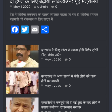
दो हफ्ते के लिए बढ़ाया लॉकडाउन: गृह मंत्रालय
May 1, 2020
admin
0
देश में कोरोना संक्रमण का खतरा लगातार बढ़ता जा रहा है. कोरोना वायरस
महामारी की रोकथाम के लिए राष्ट्र में
F
T
E
S
a
w
m
h
c
itt
ai
ar
झारखंड के लिए कोटा से रवाना होंगी विशेष ट्रेनें:
e
er
l
e
सीएम हेमंत सोरेन
b
0
May 1, 2020
o
o
उत्तराखंड के अन्य राज्यों में फंसे लोगों की जल्द
होगी घर वापसी
k
0
May 1, 2020
प्रवासियों व मजदूरों को दी गई छूट के बाद लोगो ने
कराया पंजीयन: राजस्थान सरकार
0