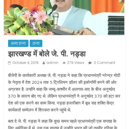
ने कराया पंजीयन: राजस्थान सरकार
शराब और पान की दुकानों को ग्रीन जोन में
खोलने की मिली इजाजत: गृह मंत्रालय
दो हफ्ते के लिए बढ़ाया लॉकडाउन: गृह मंत्रालय
अन्य राज्य
राज्य
झारखण्ड में बोले जे. पी. नड्डा
October 4, 2019
admin
279 Views
0 Comment
बीजेपी के कार्यकारी अध्यक्ष जे. पी. नड्डा ने कहा कि प्रधानमंत्री नरेन्द्र मोदी
के नेतृत्व में देश 2024 तक 5 ट्रिलियन डॉलर की इकोनॉमी बनने की ओर
अग्रसर है. उन्होंने कहा कि जम्मू-कश्मीर में अलगाव-वाद के बीज अनुच्छेद
370 के कारण बोए गए थे. लेकिन प्रधानमंत्री ने अनुच्छेद 370 को हटा कर
देश को एक करने का काम किया. नड्डा हजारीबाग में बूथ सह शक्ति केंद्र
कार्यकर्ता सम्मेलन में शिरकत करने पहुंचे थे.
बता दे जे. पी. नड्डा ने कहा कि कुछ समय पहले प्रधानमंत्री एक सप्ताह के
लिए अमेरिका में थे. उस एक सप्ताह में उन्होंने भारत की जो तस्वीर दुनिया के