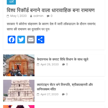
धर्म
विश्व रिकॉर्ड बनाने वाला धारावाहिक बना रामायण
May 1, 2020
admin
0
सरकार ने कोरोना संक्रमण के कारण देश में जारी लॉकडाउन के दौरान रामानंद
सागर की रामायण का दूरदर्शन पर पुनः
F
T
E
S
a
w
m
h
c
itt
ai
ar
केदारनाथ के कपाट विधि विधान के साथ खुले
e
er
l
e
0
April 29, 2020
b
o
o
क्वारंटाइन सेंटर बने तिरुपति, श्रीकालहस्ती और
कनिपक्कम मंदिर
k
0
April 27, 2020