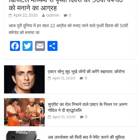
को मनाने का आग्रह
April 22, 2020
admin
0
आज पूरी दुनिया में हर साल 22 अप्रैल को मनाए जाने वाले पृथ्वी दिवस की 50वीं
वर्षगांठ को मनाया जा
F
T
E
S
a
w
m
h
c
itt
ai
ar
एक्टर सोनू सूद भूखे लोगों की करेंगे सहायता: कोरोना
e
er
l
e
0
April 12, 2020
b
o
o
सुग्रीव’ का रोल निभाने वाले एक्टर के निधन पर अरुण
गोविल ने दी श्रद्धांजलि
k
0
April 10, 2020
अब उपभोक्ता को मिली बाद में पेमेंट करने की सुविधा: