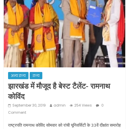
ने कराया पंजीयन: राजस्थान सरकार
शराब और पान की दुकानों को ग्रीन जोन में
खोलने की मिली इजाजत: गृह मंत्रालय
दो हफ्ते के लिए बढ़ाया लॉकडाउन: गृह मंत्रालय
अन्य राज्य
राज्य
झारखंड में मौजूद है बेस्ट टैलेंट- रामनाथ
कोविंद
September 30, 2019
admin
254 Views
0
Comment
राष्ट्रपति रामनाथ कोविंद सोमवार को रांची यूनिवर्सिटी के 33वें दीक्षांत समारोह