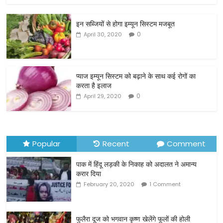
c
itt
ai
ar
इन सब्जियों से होगा इम्यून सिस्टम मजबूत
e
er
l
e
0
April 30, 2020
b
o
o
प्याज इम्यून सिस्टम को बढ़ाने के साथ कई रोगों का
करता है इलाज
k
0
April 29, 2020
Popular
Recent
Comment
पाक में हिंदू लड़की के निकाह को अदालत ने अमान्य
करार दिया
February 20, 2020
1 Comment
फुलैरा दूज को भगवान कृष्ण खेलेंगे फूलों की होली