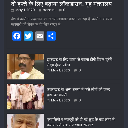
दो हफ्ते के लिए बढ़ाया लॉकडाउन: गृह मंत्रालय
May 1, 2020
admin
0
देश में कोरोना संक्रमण का खतरा लगातार बढ़ता जा रहा है. कोरोना वायरस
महामारी की रोकथाम के लिए राष्ट्र में
F
T
E
S
a
w
m
h
c
itt
ai
ar
झारखंड के लिए कोटा से रवाना होंगी विशेष ट्रेनें:
e
er
l
e
सीएम हेमंत सोरेन
b
0
May 1, 2020
o
o
उत्तराखंड के अन्य राज्यों में फंसे लोगों की जल्द
होगी घर वापसी
k
0
May 1, 2020
प्रवासियों व मजदूरों को दी गई छूट के बाद लोगो ने
कराया पंजीयन: राजस्थान सरकार