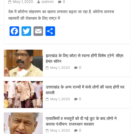
May 1, 2020
admin
0
देश में कोरोना संक्रमण का खतरा लगातार बढ़ता जा रहा है. कोरोना वायरस
महामारी की रोकथाम के लिए राष्ट्र में
F
T
E
S
a
w
m
h
c
itt
ai
ar
झारखंड के लिए कोटा से रवाना होंगी विशेष ट्रेनें: सीएम
e
er
l
e
हेमंत सोरेन
b
0
May 1, 2020
o
o
उत्तराखंड के अन्य राज्यों में फंसे लोगों की जल्द होगी घर
वापसी
k
0
May 1, 2020
प्रवासियों व मजदूरों को दी गई छूट के बाद लोगो ने
कराया पंजीयन: राजस्थान सरकार
0
May 1, 2020