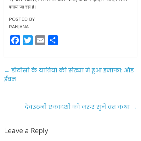
बनाया जा रहा है।
POSTED BY
RANJANA
F
T
E
S
a
w
m
h
c
itt
ai
ar
e
er
l
e
←
डीटीसी के यात्रियों की संख्या में हुआ इजाफा: ऑड
b
ईवन
o
o
देवउठनी एकादशी को ज़रूर सुनें व्रत कथा
→
k
Leave a Reply