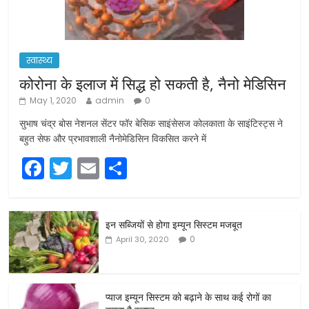
स्वास्थ्य
कोरोना के इलाज में सिद्ध हो सकती है, नैनो मेडिसिन
May 1, 2020
admin
0
सुभाष चंद्र बोस नेशनल सेंटर फॉर बेसिक साइंसेसज कोलकाता के साइंटिस्ट्स ने
बहुत सेफ और प्रभावशाली नैनोमेडिसिन विकसित करने में
F
T
E
S
a
w
m
h
c
itt
ai
ar
इन सब्जियों से होगा इम्यून सिस्टम मजबूत
e
er
l
e
0
April 30, 2020
b
o
o
प्याज इम्यून सिस्टम को बढ़ाने के साथ कई रोगों का