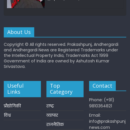
About Us
Copyright © All rights reserved. Prakashpunj, Andhergardi
and Andhergardi News are Registered Trademarks under
the Intellectual Property India, Trademarks Act 1999
Government of India are owned by Ashutosh Kumar
Srivastava.
Useful
Top
Contact
Links
Category
Phone: (+91)
प्रौद्योगिकी
राष्ट्र
9810364821
विश्व
व्यापार
Email:
info@prakashpunj
राजनैतिक
news.com