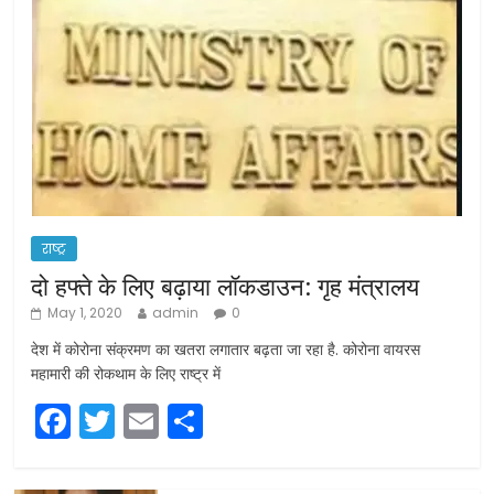
राष्ट्र
दो हफ्ते के लिए बढ़ाया लॉकडाउन: गृह मंत्रालय
May 1, 2020
admin
0
देश में कोरोना संक्रमण का खतरा लगातार बढ़ता जा रहा है. कोरोना वायरस
महामारी की रोकथाम के लिए राष्ट्र में
F
T
E
S
a
w
m
h
c
itt
ai
ar