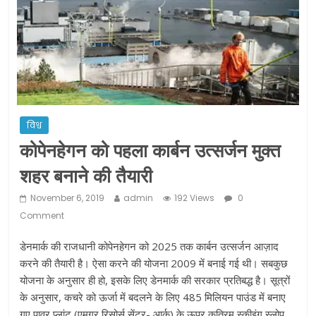
ने कराया पंजीयन: राजस्थान सरकार
शराब और पान की दुकानों को ग्रीन जोन में
खोलने की मिली इजाजत: गृह मंत्रालय
दो हफ्ते के लिए बढ़ाया लॉकडाउन: गृह मंत्रालय
विश्व
कोपेनहेगन को पहला कार्बन उत्सर्जन मुक्त
शहर बनाने की तैयारी
November 6, 2019
admin
192 Views
0
Comment
डेनमार्क की राजधानी कोपेनहेगन को 2025 तक कार्बन उत्सर्जन आज़ाद
करने की तैयारी है। ऐसा करने की योजना 2009 में बनाई गई थी। सबकुछ
योजना के अनुसार ही हो, इसके लिए डेनमार्क की सरकार प्रतिबद्ध है। सूत्रों
के अनुसार, कचरे को ऊर्जा में बदलने के लिए 485 मिलियन पाउंड में बनाए
गए पावर प्लांट (एमगर रिसोर्स सेंटर- आर्क) के ऊपर कृत्रिम स्कीइंग स्लोप