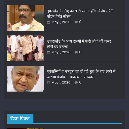
c
itt
ai
ar
झारखंड के लिए कोटा से रवाना होंगी विशेष ट्रेनें:
e
er
l
e
सीएम हेमंत सोरेन
b
0
May 1, 2020
o
o
उत्तराखंड के अन्य राज्यों में फंसे लोगों की जल्द
होगी घर वापसी
k
0
May 1, 2020
प्रवासियों व मजदूरों को दी गई छूट के बाद लोगो ने
कराया पंजीयन: राजस्थान सरकार
0
May 1, 2020
रैंडम पिक्स