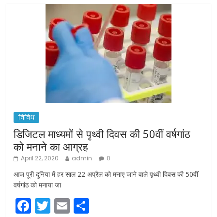
विविध
डिजिटल माध्यमों से पृथ्वी दिवस की 50वीं वर्षगांठ
को मनाने का आग्रह
April 22, 2020
admin
0
आज पूरी दुनिया में हर साल 22 अप्रैल को मनाए जाने वाले पृथ्वी दिवस की 50वीं
वर्षगांठ को मनाया जा
F
T
E
S