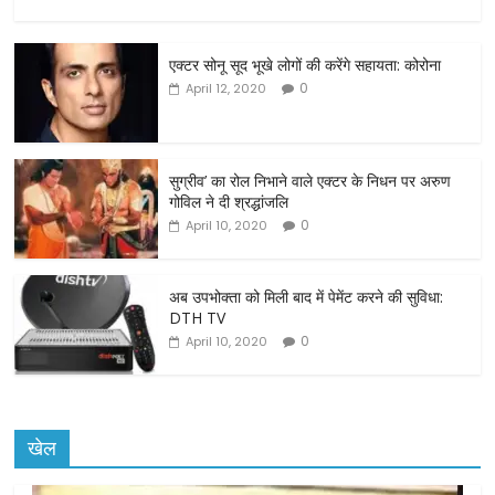
a
w
m
h
c
itt
ai
ar
एक्टर सोनू सूद भूखे लोगों की करेंगे सहायता: कोरोना
e
er
l
e
0
April 12, 2020
b
o
o
सुग्रीव’ का रोल निभाने वाले एक्टर के निधन पर अरुण
गोविल ने दी श्रद्धांजलि
k
0
April 10, 2020
अब उपभोक्ता को मिली बाद में पेमेंट करने की सुविधा:
DTH TV
0
April 10, 2020
खेल