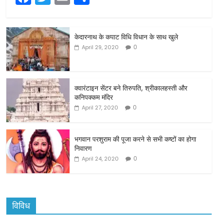
a
w
m
h
c
itt
ai
ar
केदारनाथ के कपाट विधि विधान के साथ खुले
e
er
l
e
0
April 29, 2020
b
o
o
क्वारंटाइन सेंटर बने तिरुपति, श्रीकालहस्ती और
कनिपक्कम मंदिर
k
0
April 27, 2020
भगवान परशुराम की पूजा करने से सभी कष्टों का होगा
निवारण
0
April 24, 2020
विविध