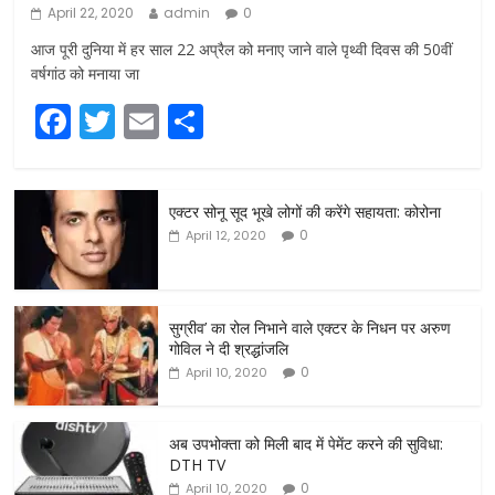
April 22, 2020
admin
0
आज पूरी दुनिया में हर साल 22 अप्रैल को मनाए जाने वाले पृथ्वी दिवस की 50वीं
वर्षगांठ को मनाया जा
F
T
E
S
a
w
m
h
c
itt
ai
ar
एक्टर सोनू सूद भूखे लोगों की करेंगे सहायता: कोरोना
e
er
l
e
0
April 12, 2020
b
o
o
सुग्रीव’ का रोल निभाने वाले एक्टर के निधन पर अरुण
गोविल ने दी श्रद्धांजलि
k
0
April 10, 2020
अब उपभोक्ता को मिली बाद में पेमेंट करने की सुविधा:
DTH TV
0
April 10, 2020