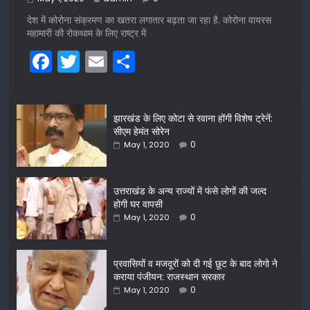
देश में कोरोना संक्रमण का खतरा लगातार बढ़ता जा रहा है. कोरोना वायरस
महामारी की रोकथाम के लिए राष्ट्र में
F
T
E
S
a
w
m
h
c
itt
ai
ar
झारखंड के लिए कोटा से रवाना होंगी विशेष ट्रेनें:
e
er
l
e
सीएम हेमंत सोरेन
b
0
May 1, 2020
o
o
उत्तराखंड के अन्य राज्यों में फंसे लोगों की जल्द
होगी घर वापसी
k
0
May 1, 2020
प्रवासियों व मजदूरों को दी गई छूट के बाद लोगो ने
कराया पंजीयन: राजस्थान सरकार
0
May 1, 2020