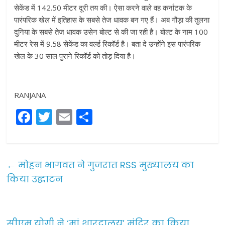
सेकेंड में 142.50 मीटर दूरी तय की। ऐसा करने वाले वह कर्नाटक के
पारंपरिक खेल में इतिहास के सबसे तेज धावक बन गए हैं। अब गौड़ा की तुलना
दुनिया के सबसे तेज धावक उसेन बोल्ट से की जा रही है। बोल्ट के नाम 100
मीटर रेस में 9.58 सेकेंड का वर्ल्ड रिकॉर्ड है। बता दे उन्होंने इस पारंपरिक
खेल के 30 साल पुराने रिकॉर्ड को तोड़ दिया है।
RANJANA
F
T
E
S
a
w
m
h
c
itt
ai
ar
e
er
l
e
←
माेहन भागवत ने गुजरात RSS मुख्यालय का
b
किया उद्घाटन
o
o
सीएम योगी ने ‘मां शारदालय’ मंदिर का किया