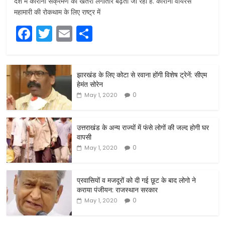
देश में कोरोना संक्रमण का खतरा लगातार बढ़ता जा रहा है. कोरोना वायरस
महामारी की रोकथाम के लिए राष्ट्र में
F
T
E
S
a
w
m
h
c
itt
ai
ar
झारखंड के लिए कोटा से रवाना होंगी विशेष ट्रेनें: सीएम
e
er
l
e
हेमंत सोरेन
b
0
May 1, 2020
o
o
उत्तराखंड के अन्य राज्यों में फंसे लोगों की जल्द होगी घर
वापसी
k
0
May 1, 2020
प्रवासियों व मजदूरों को दी गई छूट के बाद लोगो ने
कराया पंजीयन: राजस्थान सरकार
0
May 1, 2020