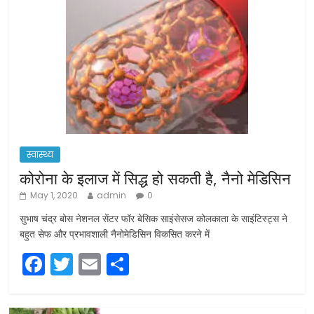
स्वास्थ्य
कोरोना के इलाज में सिद्ध हो सकती है, नैनो मेडिसिन
May 1, 2020
admin
0
सुभाष चंद्र बोस नेशनल सेंटर फॉर बेसिक साइंसेसज कोलकाता के साइंटिस्ट्स ने
बहुत सेफ और प्रभावशाली नैनोमेडिसिन विकसित करने में
F
T
E
S
a
w
m
h
c
itt
ai
ar