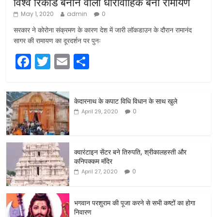
विश्व रिकॉर्ड बनाने वाला धारावाहिक बना रामायण
May 1, 2020
admin
0
सरकार ने कोरोना संक्रमण के कारण देश में जारी लॉकडाउन के दौरान रामानंद
सागर की रामायण का दूरदर्शन पर पुनः
F
T
E
S
a
w
m
h
c
itt
ai
ar
केदारनाथ के कपाट विधि विधान के साथ खुले
e
er
l
e
0
April 29, 2020
b
o
o
क्वारंटाइन सेंटर बने तिरुपति, श्रीकालहस्ती और
कनिपक्कम मंदिर
k
0
April 27, 2020
भगवान परशुराम की पूजा करने से सभी कष्टों का होगा
निवारण