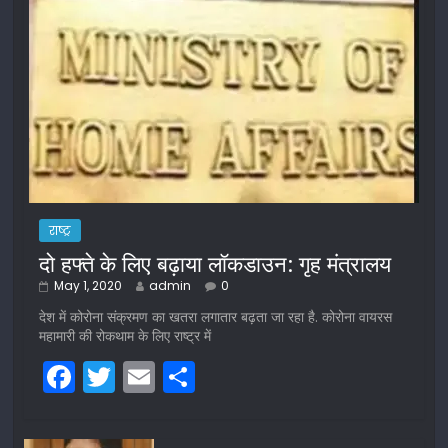
राष्ट्र
दो हफ्ते के लिए बढ़ाया लॉकडाउन: गृह मंत्रालय
May 1, 2020
admin
0
देश में कोरोना संक्रमण का खतरा लगातार बढ़ता जा रहा है. कोरोना वायरस
महामारी की रोकथाम के लिए राष्ट्र में
F
T
E
S
a
w
m
h
c
itt
ai
ar