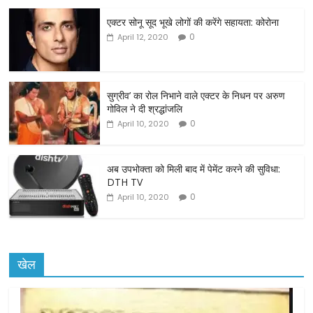
c
itt
ai
ar
एक्टर सोनू सूद भूखे लोगों की करेंगे सहायता: कोरोना
e
er
l
e
0
April 12, 2020
b
o
o
सुग्रीव’ का रोल निभाने वाले एक्टर के निधन पर अरुण
गोविल ने दी श्रद्धांजलि
k
0
April 10, 2020
अब उपभोक्ता को मिली बाद में पेमेंट करने की सुविधा:
DTH TV
0
April 10, 2020
खेल