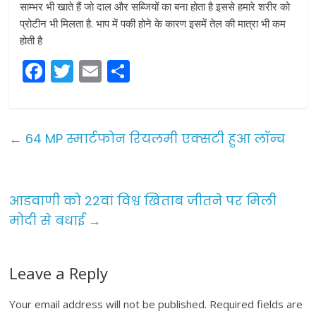
साम्भर भी खाते हैं जो दाल और सब्जियों का बना होता है इससे हमारे शरीर को
प्रोटीन भी मिलता है. भाप में पकी होने के कारण इसमें तेल की मात्रा भी कम
होती है
F
T
E
S
a
w
m
h
c
itt
ai
ar
e
er
l
e
←
64 MP स्मार्टफोन रियलमी एक्सटी हुआ लॉन्च
b
o
o
आडवाणी को 22वां विश्व खिताब जीतने पर मिली
मोदी से बधाई
→
k
Leave a Reply
Your email address will not be published.
Required fields are