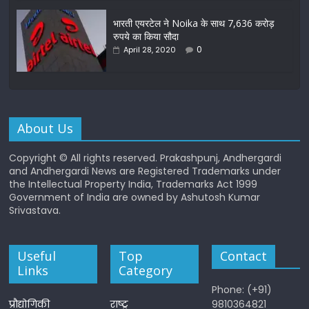
भारती एयरटेल ने Noika के साथ 7,636 करोड़
रुपये का किया सौदा
0
April 28, 2020
About Us
Copyright © All rights reserved. Prakashpunj, Andhergardi
and Andhergardi News are Registered Trademarks under
the Intellectual Property India, Trademarks Act 1999
Government of India are owned by Ashutosh Kumar
Srivastava.
Useful
Top
Contact
Links
Category
Phone: (+91)
प्रौद्योगिकी
राष्ट्र
9810364821