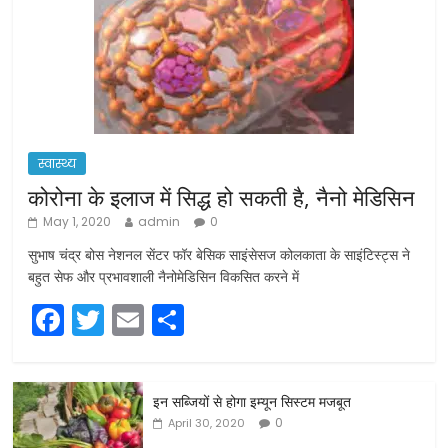
स्वास्थ्य
कोरोना के इलाज में सिद्ध हो सकती है, नैनो मेडिसिन
May 1, 2020
admin
0
सुभाष चंद्र बोस नेशनल सेंटर फॉर बेसिक साइंसेसज कोलकाता के साइंटिस्ट्स ने
बहुत सेफ और प्रभावशाली नैनोमेडिसिन विकसित करने में
F
T
E
S
a
w
m
h
c
itt
ai
ar
इन सब्जियों से होगा इम्यून सिस्टम मजबूत
e
er
l
e
0
April 30, 2020
b