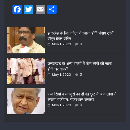
F
T
E
S
a
w
m
h
c
itt
ai
ar
झारखंड के लिए कोटा से रवाना होंगी विशेष ट्रेनें:
e
er
l
e
सीएम हेमंत सोरेन
b
0
May 1, 2020
o
o
उत्तराखंड के अन्य राज्यों में फंसे लोगों की जल्द
होगी घर वापसी
k
0
May 1, 2020
प्रवासियों व मजदूरों को दी गई छूट के बाद लोगो ने
कराया पंजीयन: राजस्थान सरकार
0
May 1, 2020