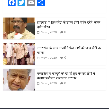
F
T
E
S
a
w
m
h
c
itt
ai
ar
झारखंड के लिए कोटा से रवाना होंगी विशेष ट्रेनें: सीएम
e
er
l
e
हेमंत सोरेन
b
0
May 1, 2020
o
o
उत्तराखंड के अन्य राज्यों में फंसे लोगों की जल्द होगी घर
वापसी
k
0
May 1, 2020
प्रवासियों व मजदूरों को दी गई छूट के बाद लोगो ने
कराया पंजीयन: राजस्थान सरकार
0
May 1, 2020