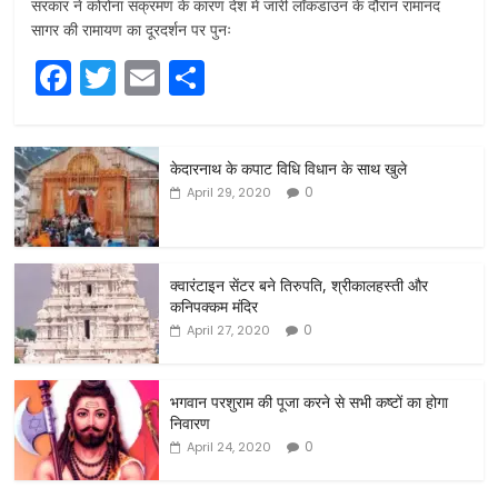
सरकार ने कोरोना संक्रमण के कारण देश में जारी लॉकडाउन के दौरान रामानंद
सागर की रामायण का दूरदर्शन पर पुनः
F
T
E
S
a
w
m
h
c
itt
ai
ar
केदारनाथ के कपाट विधि विधान के साथ खुले
e
er
l
e
0
April 29, 2020
b
o
o
क्वारंटाइन सेंटर बने तिरुपति, श्रीकालहस्ती और
कनिपक्कम मंदिर
k
0
April 27, 2020
भगवान परशुराम की पूजा करने से सभी कष्टों का होगा
निवारण
0
April 24, 2020