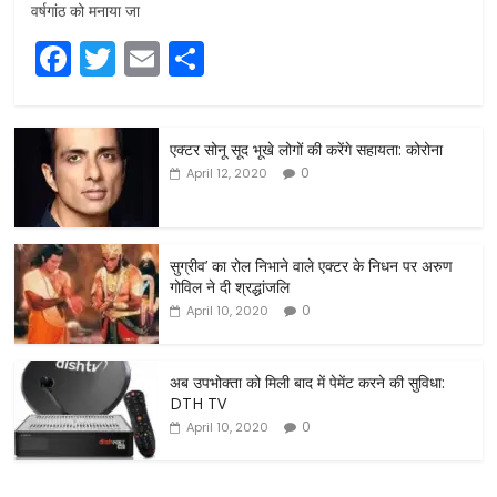
वर्षगांठ को मनाया जा
F
T
E
S
a
w
m
h
c
itt
ai
ar
एक्टर सोनू सूद भूखे लोगों की करेंगे सहायता: कोरोना
e
er
l
e
0
April 12, 2020
b
o
o
सुग्रीव’ का रोल निभाने वाले एक्टर के निधन पर अरुण
गोविल ने दी श्रद्धांजलि
k
0
April 10, 2020
अब उपभोक्ता को मिली बाद में पेमेंट करने की सुविधा:
DTH TV
0
April 10, 2020