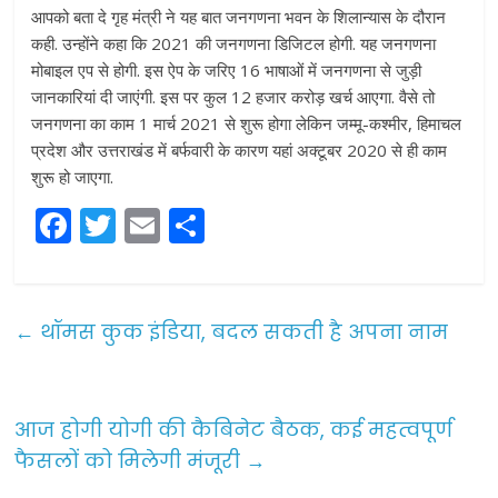
आपको बता दे गृह मंत्री ने यह बात जनगणना भवन के शिलान्यास के दौरान
कही. उन्होंने कहा कि 2021 की जनगणना डिजिटल होगी. यह जनगणना
मोबाइल एप से होगी. इस ऐप के जरिए 16 भाषाओं में जनगणना से जुड़ी
जानकारियां दी जाएंगी. इस पर कुल 12 हजार करोड़ खर्च आएगा. वैसे तो
जनगणना का काम 1 मार्च 2021 से शुरू होगा लेकिन जम्मू-कश्मीर, हिमाचल
प्रदेश और उत्तराखंड में बर्फवारी के कारण यहां अक्टूबर 2020 से ही काम
शुरू हो जाएगा.
F
T
E
S
a
w
m
h
c
itt
ai
ar
e
er
l
e
←
थॉमस कुक इंडिया, बदल सकती है अपना नाम
b
o
o
आज होगी योगी की कैबिनेट बैठक, कई महत्वपूर्ण
फैसलों को मिलेगी मंजूरी
→
k