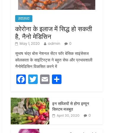
स्वास्थ्य
कोरोना के इलाज में सिद्ध हो सकती
है, नैनो मेडिसिन
May 1, 2020
admin
0
सुभाष चंद्र बोस नेशनल सेंटर फॉर बेसिक साइंसेसज
कोलकाता के साइंटिस्ट्स ने बहुत सेफ और प्रभावशाली
नैनोमेडिसिन विकसित करने में
F
T
E
S
a
w
m
h
c
itt
ai
ar
इन सब्जियों से होगा इम्यून
e
er
l
e
सिस्टम मजबूत
b
0
April 30, 2020
o