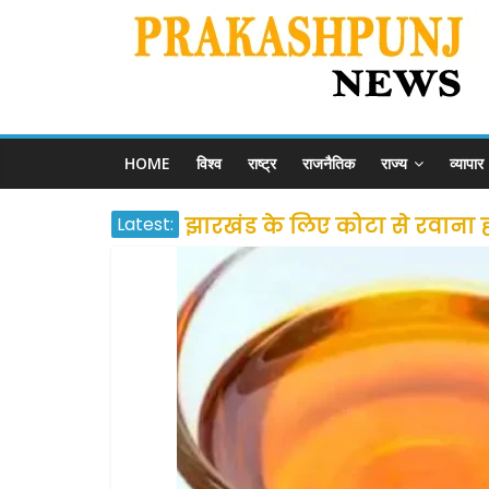
HOME
विश्व
राष्ट्र
राजनैतिक
राज्य
व्यापार
Latest:
झारखंड के लिए कोटा से रवाना होंग
उत्तराखंड के अन्य राज्यों में फं
प्रवासियों व मजदूरों को दी गई
शराब और पान की दुकानों को ग्र
दो हफ्ते के लिए बढ़ाया लॉकडाउन