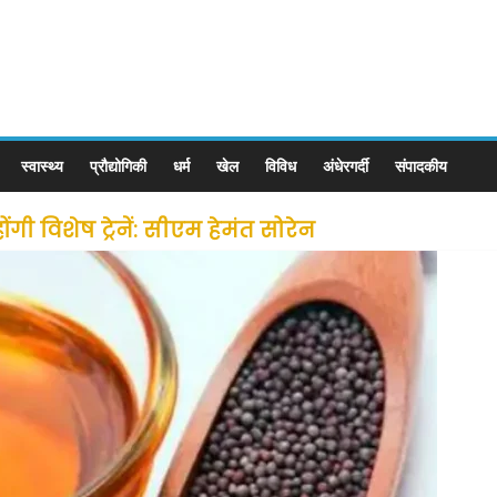
स्वास्थ्य
प्रौद्योगिकी
धर्म
खेल
विविध
अंधेरगर्दी
संपादकीय
ी विशेष ट्रेनें: सीएम हेमंत सोरेन
से लोगों की जल्द होगी घर वापसी
 छूट के बाद लोगो ने कराया पंजीयन: राजस्थान सरकार
ीन जोन में खोलने की मिली इजाजत: गृह मंत्रालय
: गृह मंत्रालय