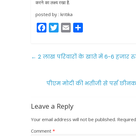
करने का लक्ष्य रखा है.
posted by : kritika
F
T
E
S
a
w
m
h
c
itt
ai
ar
e
er
l
e
←
2 लाख परिवारों के खाते में 6-6 हजार र
b
o
o
पीएम मोदी की भतीजी से पर्स छीनकर
k
Leave a Reply
Your email address will not be published.
Required
Comment
*