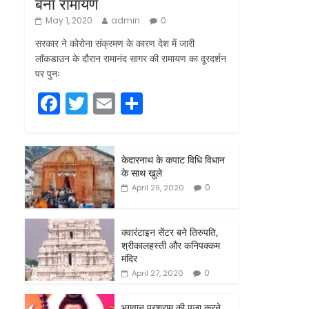
बना रामायण
May 1, 2020
admin
0
सरकार ने कोरोना संक्रमण के कारण देश में जारी
लॉकडाउन के दौरान रामानंद सागर की रामायण का दूरदर्शन
पर पुनः
F
T
E
S
a
w
m
h
c
itt
ai
ar
केदारनाथ के कपाट विधि विधान
e
er
l
e
के साथ खुले
b
0
April 29, 2020
o
o
क्वारंटाइन सेंटर बने तिरुपति,
श्रीकालहस्ती और कनिपक्कम
k
मंदिर
0
April 27, 2020
भगवान परशुराम की पूजा करने