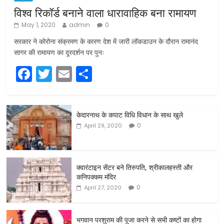
विश्व रिकॉर्ड बनाने वाला धारावाहिक बना रामायण
May 1, 2020
admin
0
सरकार ने कोरोना संक्रमण के कारण देश में जारी लॉकडाउन के दौरान रामानंद
सागर की रामायण का दूरदर्शन पर पुनः
F
T
E
S
a
w
m
h
c
itt
ai
ar
केदारनाथ के कपाट विधि विधान के साथ खुले
e
er
l
e
0
April 29, 2020
b
o
o
क्वारंटाइन सेंटर बने तिरुपति, श्रीकालहस्ती और
कनिपक्कम मंदिर
k
0
April 27, 2020
भगवान परशुराम की पूजा करने से सभी कष्टों का होगा