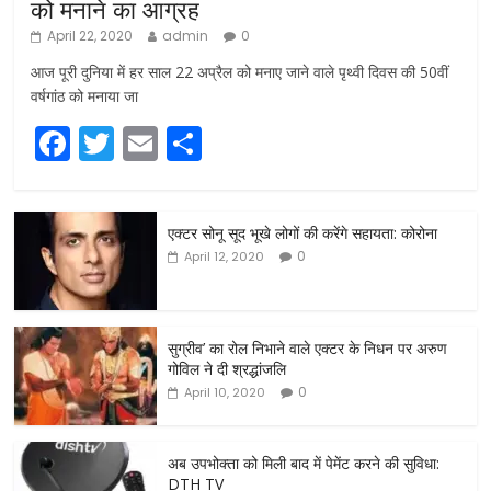
को मनाने का आग्रह
April 22, 2020
admin
0
आज पूरी दुनिया में हर साल 22 अप्रैल को मनाए जाने वाले पृथ्वी दिवस की 50वीं
वर्षगांठ को मनाया जा
F
T
E
S
a
w
m
h
c
itt
ai
ar
एक्टर सोनू सूद भूखे लोगों की करेंगे सहायता: कोरोना
e
er
l
e
0
April 12, 2020
b
o
o
सुग्रीव’ का रोल निभाने वाले एक्टर के निधन पर अरुण
गोविल ने दी श्रद्धांजलि
k
0
April 10, 2020
अब उपभोक्ता को मिली बाद में पेमेंट करने की सुविधा:
DTH TV