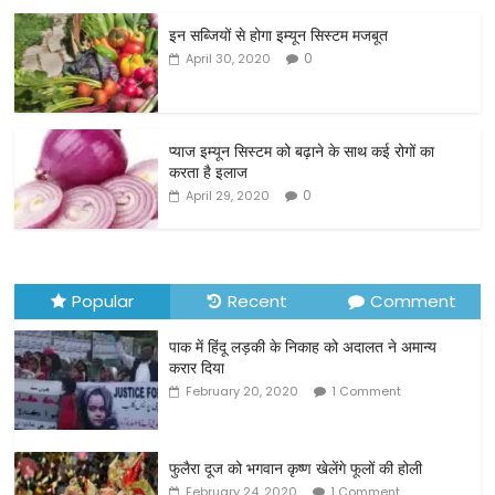
c
itt
ai
ar
इन सब्जियों से होगा इम्यून सिस्टम मजबूत
e
er
l
e
0
April 30, 2020
b
o
o
प्याज इम्यून सिस्टम को बढ़ाने के साथ कई रोगों का
करता है इलाज
k
0
April 29, 2020
Popular
Recent
Comment
पाक में हिंदू लड़की के निकाह को अदालत ने अमान्य
करार दिया
February 20, 2020
1 Comment
फुलैरा दूज को भगवान कृष्ण खेलेंगे फूलों की होली
February 24, 2020
1 Comment