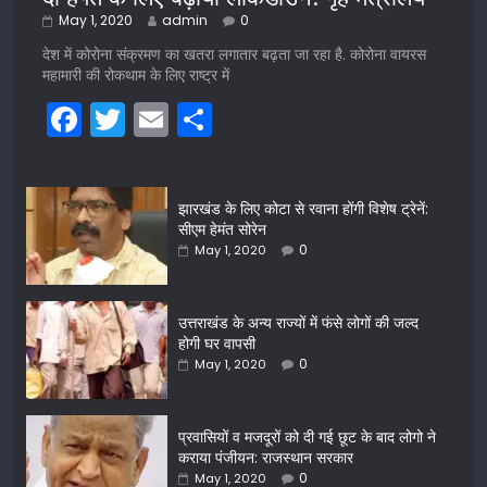
May 1, 2020
admin
0
देश में कोरोना संक्रमण का खतरा लगातार बढ़ता जा रहा है. कोरोना वायरस
महामारी की रोकथाम के लिए राष्ट्र में
F
T
E
S
a
w
m
h
c
itt
ai
ar
झारखंड के लिए कोटा से रवाना होंगी विशेष ट्रेनें:
e
er
l
e
सीएम हेमंत सोरेन
b
0
May 1, 2020
o
o
उत्तराखंड के अन्य राज्यों में फंसे लोगों की जल्द
होगी घर वापसी
k
0
May 1, 2020
प्रवासियों व मजदूरों को दी गई छूट के बाद लोगो ने
कराया पंजीयन: राजस्थान सरकार
0
May 1, 2020