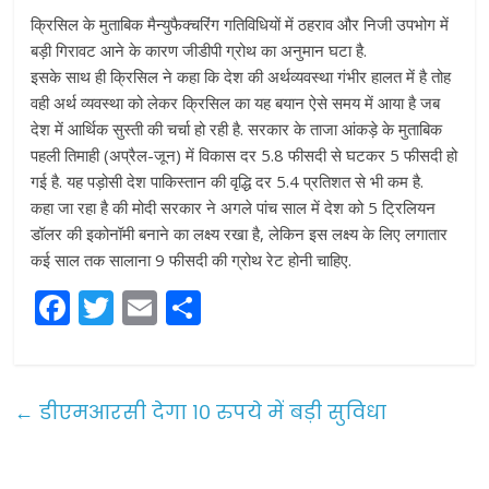
क्रिसिल के मुताबिक मैन्‍युफैक्‍चरिंग गतिविधियों में ठहराव और निजी उपभोग में
बड़ी गिरावट आने के कारण जीडीपी ग्रोथ का अनुमान घटा है.
इसके साथ ही क्रिसिल ने कहा कि देश की अर्थव्‍यवस्‍था गंभीर हालत में है तोह
वही अर्थ व्यवस्था को लेकर क्रिसिल का यह बयान ऐसे समय में आया है जब
देश में आर्थिक सुस्‍ती की चर्चा हो रही है. सरकार के ताजा आंकड़े के मुताबिक
पहली तिमाही (अप्रैल-जून) में विकास दर 5.8 फीसदी से घटकर 5 फीसदी हो
गई है. यह पड़ोसी देश पाकिस्तान की वृद्धि दर 5.4 प्रतिशत से भी कम है.
कहा जा रहा है की मोदी सरकार ने अगले पांच साल में देश को 5 ट्रिलियन
डॉलर की इकोनॉमी बनाने का लक्ष्य रखा है, लेकिन इस लक्ष्य के लिए लगातार
कई साल तक सालाना 9 फीसदी की ग्रोथ रेट होनी चाहिए.
F
T
E
S
a
w
m
h
c
itt
ai
ar
e
er
l
e
←
डीएमआरसी देगा १० रुपये में बड़ी सुविधा
b
o