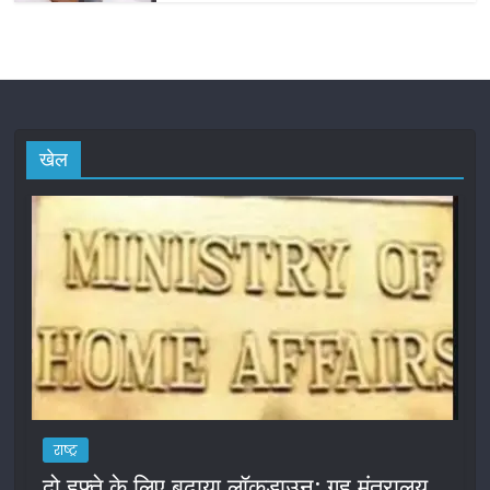
खेल
राष्ट्र
दो हफ्ते के लिए बढ़ाया लॉकडाउन: गृह मंत्रालय