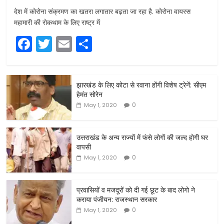
देश में कोरोना संक्रमण का खतरा लगातार बढ़ता जा रहा है. कोरोना वायरस
महामारी की रोकथाम के लिए राष्ट्र में
F
T
E
S
a
w
m
h
c
itt
ai
ar
झारखंड के लिए कोटा से रवाना होंगी विशेष ट्रेनें: सीएम
e
er
l
e
हेमंत सोरेन
b
0
May 1, 2020
o
o
उत्तराखंड के अन्य राज्यों में फंसे लोगों की जल्द होगी घर
वापसी
k
0
May 1, 2020
प्रवासियों व मजदूरों को दी गई छूट के बाद लोगो ने
कराया पंजीयन: राजस्थान सरकार
0
May 1, 2020