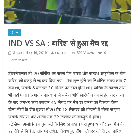
ने कराया पंजीयन: राजस्थान सरकार
शराब और पान की दुकानों को ग्रीन जोन में
खोलने की मिली इजाजत: गृह मंत्रालय
दो हफ्ते के लिए बढ़ाया लॉकडाउन: गृह मंत्रालय
खेल
IND VS SA : बारिश से हुआ मैच रद्द
September 16, 2019
admin
314 Views
0
Comment
इंटरनैशनल टी-20 सीरीज का पहला मैच भारत और साउथ अफ्रीका के बीच
बारिश की वजह से रद्द कर दिया गया। मैच शुरू होने का निर्धारित समय शाम 7
बजे था, जबकि 6 बजकर 30 मिनट पर टास होना था। बारिश के कारण टॉस
भी नहीं पाया। लगातार बारिश के बीच मैच अधिकारियों ने काफी इंतजार करने
के बाद लगभग सात बजकर 45 मिनट पर मैच रद्द करने का फैसला किया।
दोनों टीमों के बीच दूसरा टी20 मैच 18 सितंबर को मोहाली में खेला जाएगा,
जबकि तीसरा और अंतिम मैच 22 सितंबर को बेंगलुरु में होगा।
स्टेडियम हालांकि इस मुकाबले के लिए खचाखच भरा हुआ था और इस मैच के
रद्द होने से निश्चित तौर पर दर्शक निराश हुए होंगे। दोपहर को ही तेज बारिश