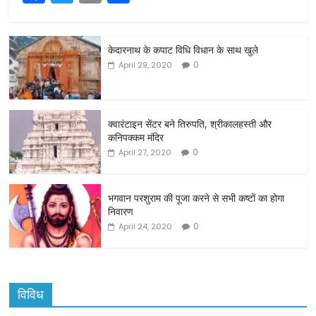
a
w
m
h
c
itt
ai
ar
केदारनाथ के कपाट विधि विधान के साथ खुले
e
er
l
e
0
April 29, 2020
b
o
o
क्वारंटाइन सेंटर बने तिरुपति, श्रीकालहस्ती और
कनिपक्कम मंदिर
k
0
April 27, 2020
भगवान परशुराम की पूजा करने से सभी कष्टों का होगा
निवारण
0
April 24, 2020
विविध