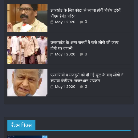
c
itt
ai
ar
झारखंड के लिए कोटा से रवाना होंगी विशेष ट्रेनें:
e
er
l
e
सीएम हेमंत सोरेन
b
0
May 1, 2020
o
o
उत्तराखंड के अन्य राज्यों में फंसे लोगों की जल्द
होगी घर वापसी
k
0
May 1, 2020
प्रवासियों व मजदूरों को दी गई छूट के बाद लोगो ने
कराया पंजीयन: राजस्थान सरकार
0
May 1, 2020
रैंडम पिक्स