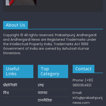
About Us
Copyright © All rights reserved. Prakashpunj, Andhergardi
and Andhergardi News are Registered Trademarks under
the Intellectual Property India, Trademarks Act 1999
Government of India are owned by Ashutosh Kumar
Srivastava.
Useful
Top
Contact
Links
Category
Phone: (+91)
प्रौद्योगिकी
राष्ट्र
9810364821
विश्व
व्यापार
Email:
info@prakashpunj
राजनैतिक
news.com