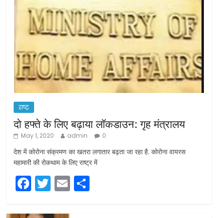
राष्ट्र
दो हफ्ते के लिए बढ़ाया लॉकडाउन: गृह मंत्रालय
May 1, 2020
admin
0
देश में कोरोना संक्रमण का खतरा लगातार बढ़ता जा रहा है. कोरोना वायरस
महामारी की रोकथाम के लिए राष्ट्र में
F
T
E
S
a
w
m
h
c
itt
ai
ar