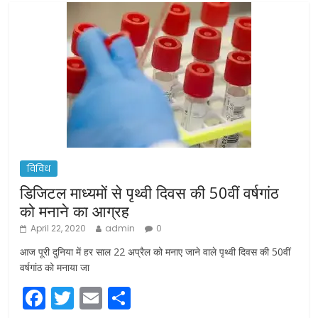
विविध
डिजिटल माध्यमों से पृथ्वी दिवस की 50वीं वर्षगांठ
को मनाने का आग्रह
April 22, 2020
admin
0
आज पूरी दुनिया में हर साल 22 अप्रैल को मनाए जाने वाले पृथ्वी दिवस की 50वीं
वर्षगांठ को मनाया जा
F
T
E
S