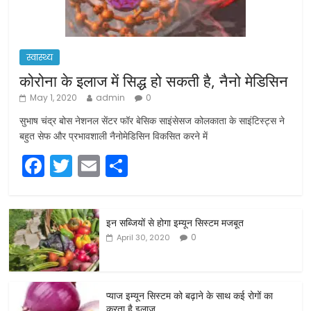
स्वास्थ्य
कोरोना के इलाज में सिद्ध हो सकती है, नैनो मेडिसिन
May 1, 2020
admin
0
सुभाष चंद्र बोस नेशनल सेंटर फॉर बेसिक साइंसेसज कोलकाता के साइंटिस्ट्स ने
बहुत सेफ और प्रभावशाली नैनोमेडिसिन विकसित करने में
F
T
E
S
a
w
m
h
c
itt
ai
ar
इन सब्जियों से होगा इम्यून सिस्टम मजबूत
e
er
l
e
0
April 30, 2020
b
o
o
प्याज इम्यून सिस्टम को बढ़ाने के साथ कई रोगों का
करता है इलाज