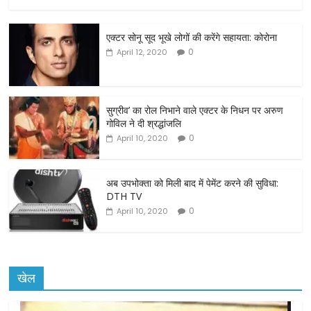
a
w
m
h
c
itt
ai
ar
एक्टर सोनू सूद भूखे लोगों की करेंगे सहायता: कोरोना
e
er
l
e
0
April 12, 2020
b
o
o
सुग्रीव’ का रोल निभाने वाले एक्टर के निधन पर अरुण
गोविल ने दी श्रद्धांजलि
k
0
April 10, 2020
अब उपभोक्ता को मिली बाद में पेमेंट करने की सुविधा:
DTH TV
0
April 10, 2020
खेल