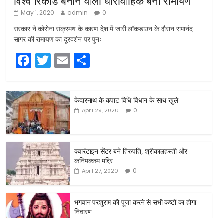
विश्व रिकॉर्ड बनाने वाला धारावाहिक बना रामायण
May 1, 2020
admin
0
सरकार ने कोरोना संक्रमण के कारण देश में जारी लॉकडाउन के दौरान रामानंद
सागर की रामायण का दूरदर्शन पर पुनः
F
T
E
S
a
w
m
h
c
itt
ai
ar
केदारनाथ के कपाट विधि विधान के साथ खुले
e
er
l
e
0
April 29, 2020
b
o
o
क्वारंटाइन सेंटर बने तिरुपति, श्रीकालहस्ती और
कनिपक्कम मंदिर
k
0
April 27, 2020
भगवान परशुराम की पूजा करने से सभी कष्टों का होगा
निवारण