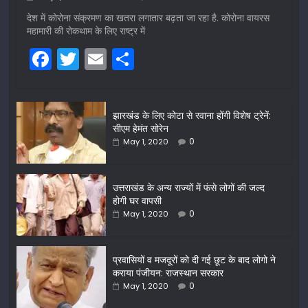
देश में कोरोना संक्रमण का खतरा लगातार बढ़ता जा रहा है. कोरोना वायरस
महामारी की रोकथाम के लिए राष्ट्र में
F
T
E
S
a
w
m
h
c
itt
ai
ar
झारखंड के लिए कोटा से रवाना होंगी विशेष ट्रेनें:
e
er
l
e
सीएम हेमंत सोरेन
b
0
May 1, 2020
o
o
उत्तराखंड के अन्य राज्यों में फंसे लोगों की जल्द
होगी घर वापसी
k
0
May 1, 2020
प्रवासियों व मजदूरों को दी गई छूट के बाद लोगो ने
कराया पंजीयन: राजस्थान सरकार
0
May 1, 2020