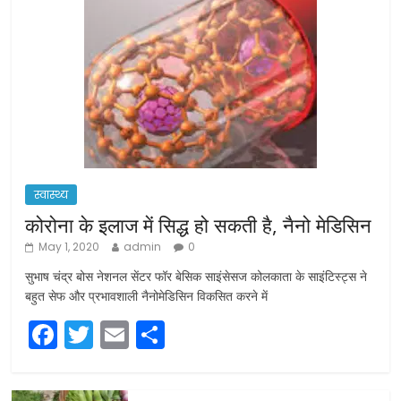
स्वास्थ्य
कोरोना के इलाज में सिद्ध हो सकती है, नैनो मेडिसिन
May 1, 2020
admin
0
सुभाष चंद्र बोस नेशनल सेंटर फॉर बेसिक साइंसेसज कोलकाता के साइंटिस्ट्स ने
बहुत सेफ और प्रभावशाली नैनोमेडिसिन विकसित करने में
F
T
E
S
a
w
m
h
c
itt
ai
ar