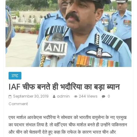
ने कराया पंजीयन: राजस्थान सरकार
शराब और पान की दुकानों को ग्रीन जोन में
खोलने की मिली इजाजत: गृह मंत्रालय
दो हफ्ते के लिए बढ़ाया लॉकडाउन: गृह मंत्रालय
राष्ट्र
IAF चीफ बनते ही भदौरिया का बड़ा ब्यान
September 30, 2019
admin
244 Views
0
Comment
एयर मार्शल आरकेएस भदौरिया ने सोमवार को भारतीय वायुसेना के नए प्रमुख
का पदभार संभाल लिया है. तो वहीँ एयर चीफ मार्शल बनते ही उन्होंने पाकिस्तान
और चीन को चेतावनी देते हुए कहा कि राफेल के कारण भारत चीन और