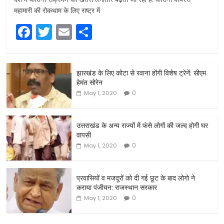
महामारी की रोकथाम के लिए राष्ट्र में
F
T
E
S
a
w
m
h
c
itt
ai
ar
झारखंड के लिए कोटा से रवाना होंगी विशेष ट्रेनें: सीएम
e
er
l
e
हेमंत सोरेन
b
0
May 1, 2020
o
o
उत्तराखंड के अन्य राज्यों में फंसे लोगों की जल्द होगी घर
वापसी
k
0
May 1, 2020
प्रवासियों व मजदूरों को दी गई छूट के बाद लोगो ने
कराया पंजीयन: राजस्थान सरकार
0
May 1, 2020