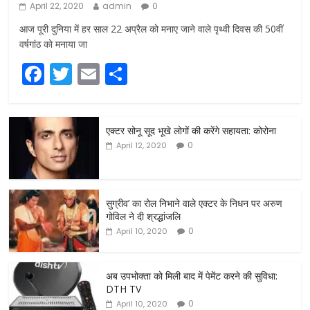
April 22, 2020
admin
0
आज पूरी दुनिया में हर साल 22 अप्रैल को मनाए जाने वाले पृथ्वी दिवस की 50वीं
वर्षगांठ को मनाया जा
F
T
E
S
a
w
m
h
c
itt
ai
ar
एक्टर सोनू सूद भूखे लोगों की करेंगे सहायता: कोरोना
e
er
l
e
0
April 12, 2020
b
o
o
सुग्रीव’ का रोल निभाने वाले एक्टर के निधन पर अरुण
गोविल ने दी श्रद्धांजलि
k
0
April 10, 2020
अब उपभोक्ता को मिली बाद में पेमेंट करने की सुविधा:
DTH TV
0
April 10, 2020