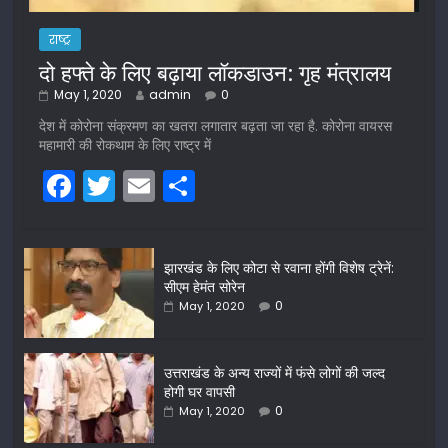
राष्ट्र
दो हफ्ते के लिए बढ़ाया लॉकडाउन: गृह मंत्रालय
May 1, 2020
admin
0
देश में कोरोना संक्रमण का खतरा लगातार बढ़ता जा रहा है. कोरोना वायरस
महामारी की रोकथाम के लिए राष्ट्र में
F
T
E
S
a
w
m
h
c
itt
ai
ar
झारखंड के लिए कोटा से रवाना होंगी विशेष ट्रेनें:
e
er
l
e
सीएम हेमंत सोरेन
b
0
May 1, 2020
o
o
उत्तराखंड के अन्य राज्यों में फंसे लोगों की जल्द
होगी घर वापसी
k
0
May 1, 2020