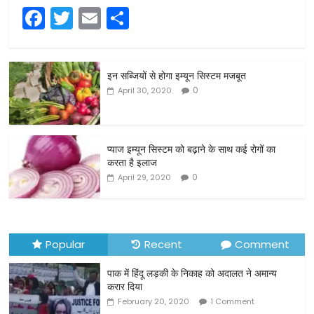
F
T
E
S
a
w
m
h
c
itt
ai
ar
इन सब्जियों से होगा इम्यून सिस्टम मजबूत
e
er
l
e
0
April 30, 2020
b
o
o
प्याज इम्यून सिस्टम को बढ़ाने के साथ कई रोगों का
करता है इलाज
k
0
April 29, 2020
Popular
Recent
Comment
पाक में हिंदू लड़की के निकाह को अदालत ने अमान्य
करार दिया
February 20, 2020
1 Comment