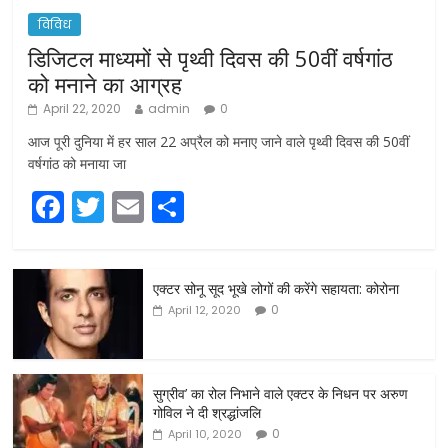
विविध
डिजिटल माध्यमों से पृथ्वी दिवस की 50वीं वर्षगांठ
को मनाने का आग्रह
April 22, 2020
admin
0
आज पूरी दुनिया में हर साल 22 अप्रैल को मनाए जाने वाले पृथ्वी दिवस की 50वीं
वर्षगांठ को मनाया जा
F
T
E
S
a
w
m
h
c
itt
ai
ar
एक्टर सोनू सूद भूखे लोगों की करेंगे सहायता: कोरोना
e
er
l
e
0
April 12, 2020
b
o
o
सुग्रीव’ का रोल निभाने वाले एक्टर के निधन पर अरुण
गोविल ने दी श्रद्धांजलि
k
0
April 10, 2020