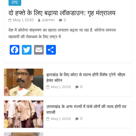
राष्ट्र
दो हफ्ते के लिए बढ़ाया लॉकडाउन: गृह मंत्रालय
May 1, 2020
admin
0
देश में कोरोना संक्रमण का खतरा लगातार बढ़ता जा रहा है. कोरोना वायरस
महामारी की रोकथाम के लिए राष्ट्र में
F
T
E
S
a
w
m
h
c
itt
ai
ar
झारखंड के लिए कोटा से रवाना होंगी विशेष ट्रेनें: सीएम
e
er
l
e
हेमंत सोरेन
b
0
May 1, 2020
o
o
उत्तराखंड के अन्य राज्यों में फंसे लोगों की जल्द होगी घर
वापसी
k
0
May 1, 2020