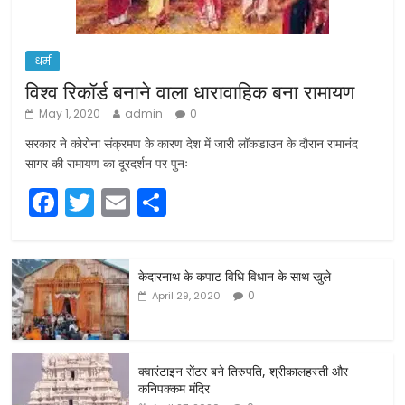
धर्म
विश्व रिकॉर्ड बनाने वाला धारावाहिक बना रामायण
May 1, 2020
admin
0
सरकार ने कोरोना संक्रमण के कारण देश में जारी लॉकडाउन के दौरान रामानंद
सागर की रामायण का दूरदर्शन पर पुनः
F
T
E
S
a
w
m
h
c
itt
ai
ar
केदारनाथ के कपाट विधि विधान के साथ खुले
e
er
l
e
0
April 29, 2020
b
o
o
क्वारंटाइन सेंटर बने तिरुपति, श्रीकालहस्ती और
कनिपक्कम मंदिर
k