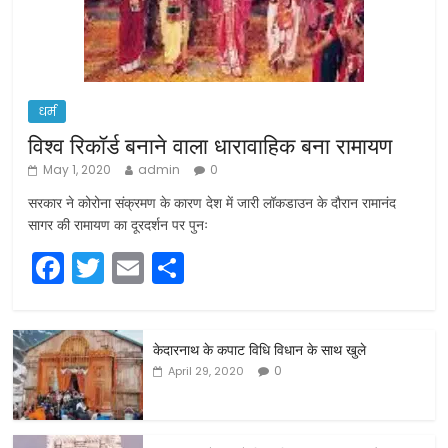
धर्म
विश्व रिकॉर्ड बनाने वाला धारावाहिक बना रामायण
May 1, 2020
admin
0
सरकार ने कोरोना संक्रमण के कारण देश में जारी लॉकडाउन के दौरान रामानंद
सागर की रामायण का दूरदर्शन पर पुनः
F
T
E
S
a
w
m
h
c
itt
ai
ar
केदारनाथ के कपाट विधि विधान के साथ खुले
e
er
l
e
0
April 29, 2020
b
o