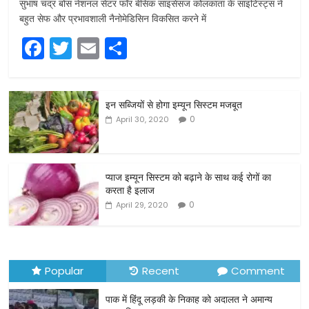
सुभाष चंद्र बोस नेशनल सेंटर फॉर बेसिक साइंसेसज कोलकाता के साइंटिस्ट्स ने
बहुत सेफ और प्रभावशाली नैनोमेडिसिन विकसित करने में
F
T
E
S
a
w
m
h
c
itt
ai
ar
इन सब्जियों से होगा इम्यून सिस्टम मजबूत
e
er
l
e
0
April 30, 2020
b
o
o
प्याज इम्यून सिस्टम को बढ़ाने के साथ कई रोगों का
करता है इलाज
k
0
April 29, 2020
Popular
Recent
Comment
पाक में हिंदू लड़की के निकाह को अदालत ने अमान्य