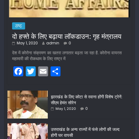
राष्ट्र
दो हफ्ते के लिए बढ़ाया लॉकडाउन: गृह मंत्रालय
May 1, 2020
admin
0
देश में कोरोना संक्रमण का खतरा लगातार बढ़ता जा रहा है. कोरोना वायरस
महामारी की रोकथाम के लिए राष्ट्र में
F
T
E
S
a
w
m
h
c
itt
ai
ar
झारखंड के लिए कोटा से रवाना होंगी विशेष ट्रेनें:
e
er
l
e
सीएम हेमंत सोरेन
b
0
May 1, 2020
o
o
उत्तराखंड के अन्य राज्यों में फंसे लोगों की जल्द
होगी घर वापसी