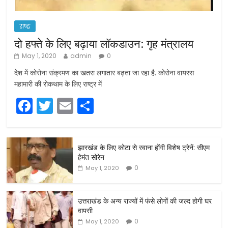
राष्ट्र
दो हफ्ते के लिए बढ़ाया लॉकडाउन: गृह मंत्रालय
May 1, 2020
admin
0
देश में कोरोना संक्रमण का खतरा लगातार बढ़ता जा रहा है. कोरोना वायरस
महामारी की रोकथाम के लिए राष्ट्र में
F
T
E
S
a
w
m
h
c
itt
ai
ar
झारखंड के लिए कोटा से रवाना होंगी विशेष ट्रेनें: सीएम
e
er
l
e
हेमंत सोरेन
b
0
May 1, 2020
o
o
उत्तराखंड के अन्य राज्यों में फंसे लोगों की जल्द होगी घर
वापसी
k
0
May 1, 2020