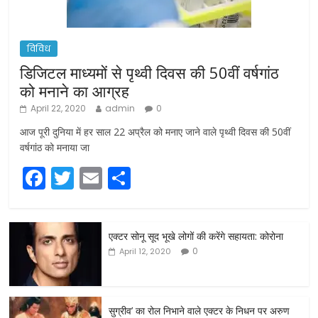
विविध
डिजिटल माध्यमों से पृथ्वी दिवस की 50वीं वर्षगांठ
को मनाने का आग्रह
April 22, 2020
admin
0
आज पूरी दुनिया में हर साल 22 अप्रैल को मनाए जाने वाले पृथ्वी दिवस की 50वीं
वर्षगांठ को मनाया जा
F
T
E
S
a
w
m
h
c
itt
ai
ar
एक्टर सोनू सूद भूखे लोगों की करेंगे सहायता: कोरोना
e
er
l
e
0
April 12, 2020
b
o
o
सुग्रीव’ का रोल निभाने वाले एक्टर के निधन पर अरुण