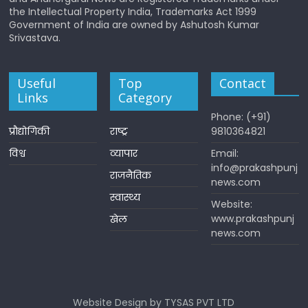
the Intellectual Property India, Trademarks Act 1999
Government of India are owned by Ashutosh Kumar
Srivastava.
Useful
Top
Contact
Links
Category
Phone: (+91)
प्रौद्योगिकी
राष्ट्र
9810364821
विश्व
व्यापार
Email:
info@prakashpunj
राजनैतिक
news.com
स्वास्थ्य
Website:
www.prakashpunj
खेल
news.com
Website Design by TYSAS PVT LTD