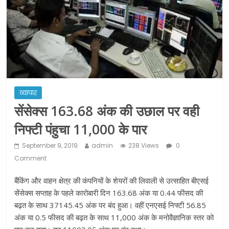
ने कराया पंजीयन: राजस्थान सरकार
शराब और पान की दुकानों को ग्रीन जोन में
खोलने की मिली इजाजत: गृह मंत्रालय
दो हफ्ते के लिए बढ़ाया लॉकडाउन: गृह मंत्रालय
व्यापार
सेंसेक्स 163.68 अंक की उछाल पर वही
निफ्टी पंहुचा 11,000 के पार
September 9, 2019
admin
238 Views
0
Comment
बैंकिंग और वाहन क्षेत्र की कंपनियों के शेयरों की लिवाली से उत्साहित बीएसई
सेंसेक्स सप्ताह के पहले कारोबारी दिन 163.68 अंक या 0.44 फीसद की
बढ़त के साथ 37145.45 अंक पर बंद हुआ। वहीं एनएसई निफ्टी 56.85
अंक या 0.5 फीसद की बढ़त के साथ 11,000 अंक के मनोवैज्ञानिक स्तर को