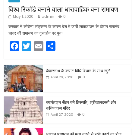
विश्व रिकॉर्ड बनाने वाला धारावाहिक बना रामायण
May 1, 2020
admin
0
सरकार ने कोरोना संक्रमण के कारण देश में जारी लॉकडाउन के दौरान रामानंद
सागर की रामायण का दूरदर्शन पर पुनः
F
T
E
S
a
w
m
h
c
itt
ai
ar
केदारनाथ के कपाट विधि विधान के साथ खुले
e
er
l
e
0
April 29, 2020
b
o
o
क्वारंटाइन सेंटर बने तिरुपति, श्रीकालहस्ती और
कनिपक्कम मंदिर
k
0
April 27, 2020
भगवान परशुराम की पूजा करने से सभी कष्टों का होगा