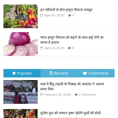
c
itt
ai
ar
इन सब्जियों से होगा इम्यून सिस्टम मजबूत
e
er
l
e
0
April 30, 2020
b
o
o
प्याज इम्यून सिस्टम को बढ़ाने के साथ कई रोगों का
करता है इलाज
k
0
April 29, 2020
Popular
Recent
Comment
पाक में हिंदू लड़की के निकाह को अदालत ने अमान्य
करार दिया
February 20, 2020
1 Comment
फुलैरा दूज को भगवान कृष्ण खेलेंगे फूलों की होली