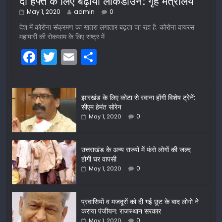
दो हफ्ते के लिए बढ़ाया लॉकडाउन: गृह मंत्रालय
May 1, 2020
admin
0
देश में कोरोना संक्रमण का खतरा लगातार बढ़ता जा रहा है. कोरोना वायरस
महामारी की रोकथाम के लिए राष्ट्र में
F
T
E
S
a
w
m
h
c
itt
ai
ar
झारखंड के लिए कोटा से रवाना होंगी विशेष ट्रेनें:
e
er
l
e
सीएम हेमंत सोरेन
b
0
May 1, 2020
o
o
उत्तराखंड के अन्य राज्यों में फंसे लोगों की जल्द
होगी घर वापसी
k
0
May 1, 2020
प्रवासियों व मजदूरों को दी गई छूट के बाद लोगो ने
कराया पंजीयन: राजस्थान सरकार
0
May 1, 2020