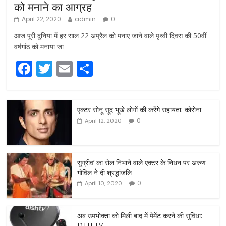
को मनाने का आग्रह
April 22, 2020
admin
0
आज पूरी दुनिया में हर साल 22 अप्रैल को मनाए जाने वाले पृथ्वी दिवस की 50वीं
वर्षगांठ को मनाया जा
F
T
E
S
a
w
m
h
c
itt
ai
ar
एक्टर सोनू सूद भूखे लोगों की करेंगे सहायता: कोरोना
e
er
l
e
0
April 12, 2020
b
o
o
सुग्रीव’ का रोल निभाने वाले एक्टर के निधन पर अरुण
गोविल ने दी श्रद्धांजलि
k
0
April 10, 2020
अब उपभोक्ता को मिली बाद में पेमेंट करने की सुविधा:
DTH TV