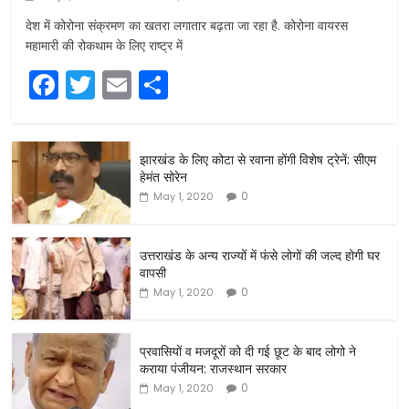
देश में कोरोना संक्रमण का खतरा लगातार बढ़ता जा रहा है. कोरोना वायरस
महामारी की रोकथाम के लिए राष्ट्र में
F
T
E
S
a
w
m
h
c
itt
ai
ar
झारखंड के लिए कोटा से रवाना होंगी विशेष ट्रेनें: सीएम
e
er
l
e
हेमंत सोरेन
b
0
May 1, 2020
o
o
उत्तराखंड के अन्य राज्यों में फंसे लोगों की जल्द होगी घर
वापसी
k
0
May 1, 2020
प्रवासियों व मजदूरों को दी गई छूट के बाद लोगो ने
कराया पंजीयन: राजस्थान सरकार
0
May 1, 2020