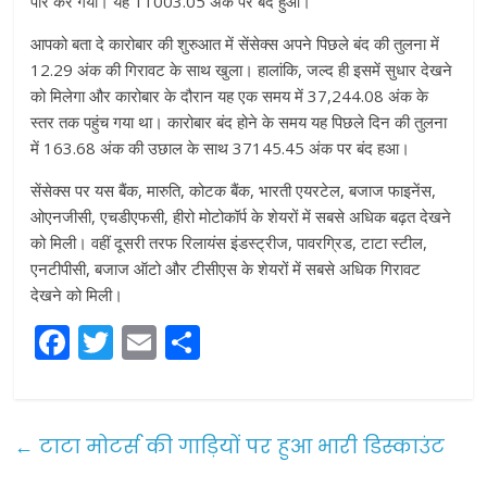
पार कर गया। यह 11003.05 अंक पर बंद हुआ।
आपको बता दे कारोबार की शुरुआत में सेंसेक्स अपने पिछले बंद की तुलना में
12.29 अंक की गिरावट के साथ खुला। हालांकि, जल्द ही इसमें सुधार देखने
को मिलेगा और कारोबार के दौरान यह एक समय में 37,244.08 अंक के
स्तर तक पहुंच गया था। कारोबार बंद होने के समय यह पिछले दिन की तुलना
में 163.68 अंक की उछाल के साथ 37145.45 अंक पर बंद हआ।
सेंसेक्स पर यस बैंक, मारुति, कोटक बैंक, भारती एयरटेल, बजाज फाइनेंस,
ओएनजीसी, एचडीएफसी, हीरो मोटोकॉर्प के शेयरों में सबसे अधिक बढ़त देखने
को मिली। वहीं दूसरी तरफ रिलायंस इंडस्ट्रीज, पावरग्रिड, टाटा स्टील,
एनटीपीसी, बजाज ऑटो और टीसीएस के शेयरों में सबसे अधिक गिरावट
देखने को मिली।
F
T
E
S
a
w
m
h
c
itt
ai
ar
e
er
l
e
←
टाटा मोटर्स की गाड़ियों पर हुआ भारी डिस्काउंट
b