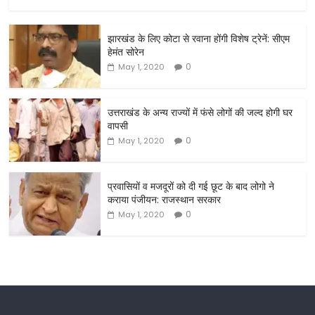
a
w
m
h
c
itt
ai
ar
झारखंड के लिए कोटा से रवाना होंगी विशेष ट्रेनें: सीएम
e
er
l
e
हेमंत सोरेन
b
0
May 1, 2020
o
o
उत्तराखंड के अन्य राज्यों में फंसे लोगों की जल्द होगी घर
वापसी
k
0
May 1, 2020
प्रवासियों व मजदूरों को दी गई छूट के बाद लोगो ने
कराया पंजीयन: राजस्थान सरकार
0
May 1, 2020