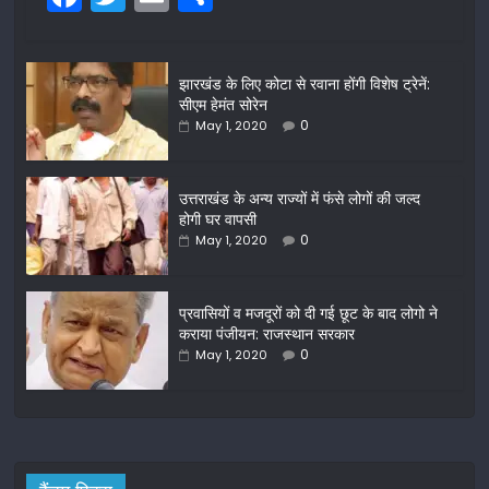
a
w
m
h
c
itt
ai
ar
झारखंड के लिए कोटा से रवाना होंगी विशेष ट्रेनें:
e
er
l
e
सीएम हेमंत सोरेन
b
0
May 1, 2020
o
o
उत्तराखंड के अन्य राज्यों में फंसे लोगों की जल्द
होगी घर वापसी
k
0
May 1, 2020
प्रवासियों व मजदूरों को दी गई छूट के बाद लोगो ने
कराया पंजीयन: राजस्थान सरकार
0
May 1, 2020