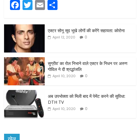
F
T
E
S
a
w
m
h
c
itt
ai
ar
एक्टर सोनू सूद भूखे लोगों की करेंगे सहायता: कोरोना
e
er
l
e
0
April 12, 2020
b
o
o
सुग्रीव’ का रोल निभाने वाले एक्टर के निधन पर अरुण
गोविल ने दी श्रद्धांजलि
k
0
April 10, 2020
अब उपभोक्ता को मिली बाद में पेमेंट करने की सुविधा:
DTH TV
0
April 10, 2020
खेल