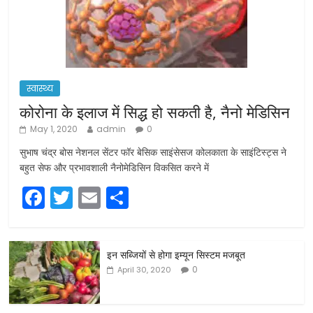
स्वास्थ्य
कोरोना के इलाज में सिद्ध हो सकती है, नैनो मेडिसिन
May 1, 2020
admin
0
सुभाष चंद्र बोस नेशनल सेंटर फॉर बेसिक साइंसेसज कोलकाता के साइंटिस्ट्स ने
बहुत सेफ और प्रभावशाली नैनोमेडिसिन विकसित करने में
F
T
E
S
a
w
m
h
c
itt
ai
ar
इन सब्जियों से होगा इम्यून सिस्टम मजबूत
e
er
l
e
0
April 30, 2020
b
o