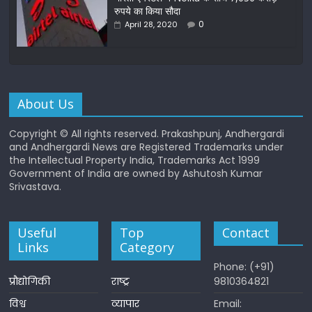
रुपये का किया सौदा
0
April 28, 2020
About Us
Copyright © All rights reserved. Prakashpunj, Andhergardi
and Andhergardi News are Registered Trademarks under
the Intellectual Property India, Trademarks Act 1999
Government of India are owned by Ashutosh Kumar
Srivastava.
Useful
Top
Contact
Links
Category
Phone: (+91)
प्रौद्योगिकी
राष्ट्र
9810364821
विश्व
व्यापार
Email: