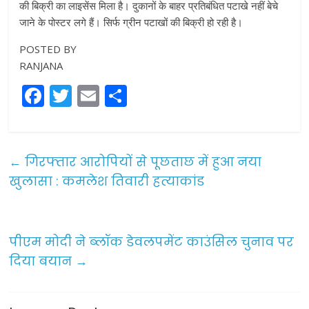
की बिक्री का लाइसेंस मिला है। दुकानों के बाहर प्रतिबंधित पटाखे नहीं बेचे
जाने के पोस्टर लगे हैं। सिर्फ ग्रीन पटाखों की बिक्री हो रही है।
POSTED BY
RANJANA
F
T
E
S
a
w
m
h
c
itt
ai
ar
e
er
l
e
←
गिरफ्तार आरोपियों से पूछताछ में हुआ नया
b
खुलासा : कमलेश तिवारी हत्याकांड
o
o
पीएम मोदी ने ब्‍लॉक डेवलपमेंट काउंसिल चुनाव पर
k
दिया बयान
→