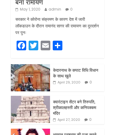
बना रामायण
May 1, 2020
admin
0
सरकार ने कोरोना संक्रमण के कारण देश में जारी
लॉकडाउन के दौरान रामानंद सागर की रामायण का दूरदर्शन
पर पुनः
F
T
E
S
a
w
m
h
c
itt
ai
ar
केदारनाथ के कपाट विधि विधान
e
er
l
e
के साथ खुले
b
0
April 29, 2020
o
o
क्वारंटाइन सेंटर बने तिरुपति,
श्रीकालहस्ती और कनिपक्कम
k
मंदिर
0
April 27, 2020
भगवान परशुराम की पूजा करने