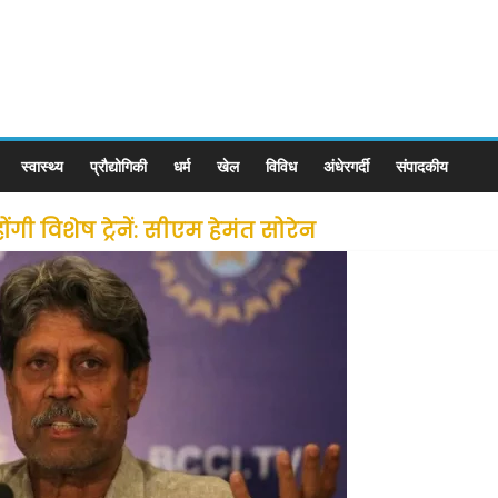
स्वास्थ्य
प्रौद्योगिकी
धर्म
खेल
विविध
अंधेरगर्दी
संपादकीय
ी विशेष ट्रेनें: सीएम हेमंत सोरेन
से लोगों की जल्द होगी घर वापसी
 छूट के बाद लोगो ने कराया पंजीयन: राजस्थान सरकार
ीन जोन में खोलने की मिली इजाजत: गृह मंत्रालय
: गृह मंत्रालय