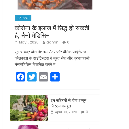
स्वास्थ्य
कोरोना के इलाज में सिद्ध हो सकती
है, नैनो मेडिसिन
May 1, 2020
admin
0
सुभाष चंद्र बोस नेशनल सेंटर फॉर बेसिक साइंसेसज
कोलकाता के साइंटिस्ट्स ने बहुत सेफ और प्रभावशाली
नैनोमेडिसिन विकसित करने में
F
T
E
S
a
w
m
h
c
itt
ai
ar
इन सब्जियों से होगा इम्यून
e
er
l
e
सिस्टम मजबूत
b
0
April 30, 2020
o