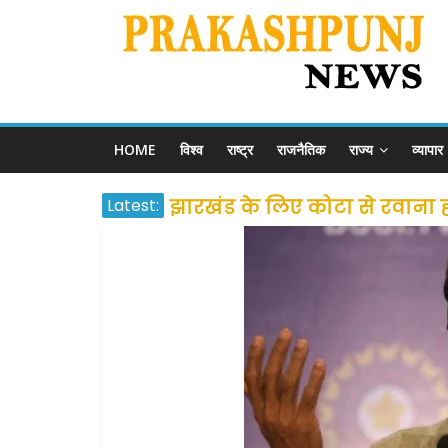
HOME
विश्व
राष्ट्र
राजनैतिक
राज्य
व्यापार
Latest:
झारखंड के लिए कोटा से रवाना होंग
उत्तराखंड के अन्य राज्यों में फं
प्रवासियों व मजदूरों को दी गई
शराब और पान की दुकानों को ग्र
दो हफ्ते के लिए बढ़ाया लॉकडाउन