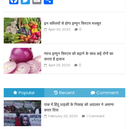
a
w
m
h
c
itt
ai
ar
इन सब्जियों से होगा इम्यून सिस्टम मजबूत
e
er
l
e
0
April 30, 2020
b
o
o
प्याज इम्यून सिस्टम को बढ़ाने के साथ कई रोगों का
करता है इलाज
k
0
April 29, 2020
Popular
Recent
Comment
पाक में हिंदू लड़की के निकाह को अदालत ने अमान्य
करार दिया
February 20, 2020
1 Comment