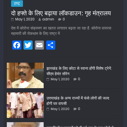
राष्ट्र
दो हफ्ते के लिए बढ़ाया लॉकडाउन: गृह मंत्रालय
May 1, 2020
admin
0
देश में कोरोना संक्रमण का खतरा लगातार बढ़ता जा रहा है. कोरोना वायरस
महामारी की रोकथाम के लिए राष्ट्र में
F
T
E
S
a
w
m
h
c
itt
ai
ar
झारखंड के लिए कोटा से रवाना होंगी विशेष ट्रेनें:
e
er
l
e
सीएम हेमंत सोरेन
b
0
May 1, 2020
o
o
उत्तराखंड के अन्य राज्यों में फंसे लोगों की जल्द
होगी घर वापसी
k
0
May 1, 2020