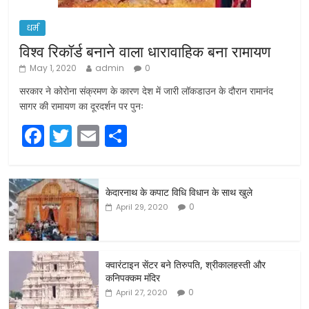
धर्म
विश्व रिकॉर्ड बनाने वाला धारावाहिक बना रामायण
May 1, 2020
admin
0
सरकार ने कोरोना संक्रमण के कारण देश में जारी लॉकडाउन के दौरान रामानंद
सागर की रामायण का दूरदर्शन पर पुनः
F
T
E
S
a
w
m
h
c
itt
ai
ar
केदारनाथ के कपाट विधि विधान के साथ खुले
e
er
l
e
0
April 29, 2020
b
o
o
क्वारंटाइन सेंटर बने तिरुपति, श्रीकालहस्ती और
कनिपक्कम मंदिर
k
0
April 27, 2020