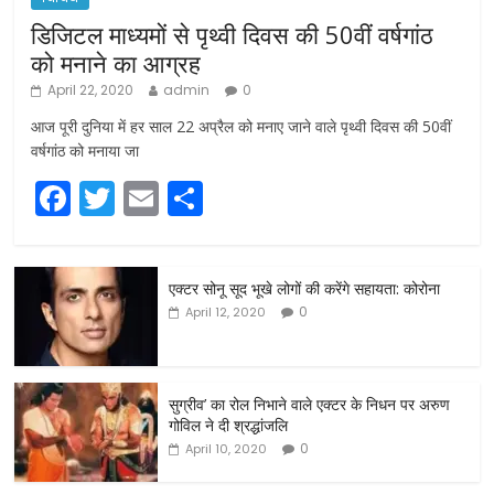
डिजिटल माध्यमों से पृथ्वी दिवस की 50वीं वर्षगांठ
को मनाने का आग्रह
April 22, 2020
admin
0
आज पूरी दुनिया में हर साल 22 अप्रैल को मनाए जाने वाले पृथ्वी दिवस की 50वीं
वर्षगांठ को मनाया जा
F
T
E
S
a
w
m
h
c
itt
ai
ar
एक्टर सोनू सूद भूखे लोगों की करेंगे सहायता: कोरोना
e
er
l
e
0
April 12, 2020
b
o
o
सुग्रीव’ का रोल निभाने वाले एक्टर के निधन पर अरुण
गोविल ने दी श्रद्धांजलि
k
0
April 10, 2020