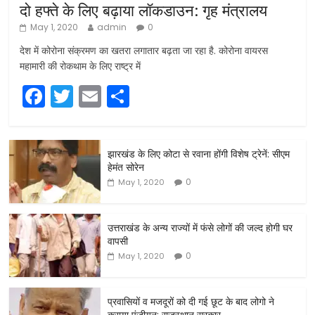
दो हफ्ते के लिए बढ़ाया लॉकडाउन: गृह मंत्रालय
May 1, 2020
admin
0
देश में कोरोना संक्रमण का खतरा लगातार बढ़ता जा रहा है. कोरोना वायरस
महामारी की रोकथाम के लिए राष्ट्र में
F
T
E
S
a
w
m
h
c
itt
ai
ar
झारखंड के लिए कोटा से रवाना होंगी विशेष ट्रेनें: सीएम
e
er
l
e
हेमंत सोरेन
b
0
May 1, 2020
o
o
उत्तराखंड के अन्य राज्यों में फंसे लोगों की जल्द होगी घर
वापसी
k
0
May 1, 2020
प्रवासियों व मजदूरों को दी गई छूट के बाद लोगो ने
कराया पंजीयन: राजस्थान सरकार