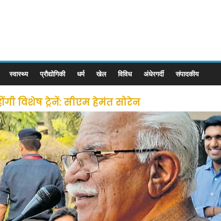
स्वास्थ्य
प्रौद्योगिकी
धर्म
खेल
विविध
अंधेरगर्दी
संपादकीय
ी विशेष ट्रेनें: सीएम हेमंत सोरेन
से लोगों की जल्द होगी घर वापसी
 छूट के बाद लोगो ने कराया पंजीयन: राजस्थान सरकार
ीन जोन में खोलने की मिली इजाजत: गृह मंत्रालय
: गृह मंत्रालय