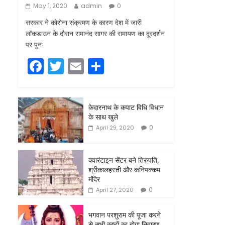
May 1, 2020
admin
0
सरकार ने कोरोना संक्रमण के कारण देश में जारी
लॉकडाउन के दौरान रामानंद सागर की रामायण का दूरदर्शन
पर पुनः
F
T
E
S
a
w
m
h
c
itt
ai
ar
केदारनाथ के कपाट विधि विधान
e
er
l
e
के साथ खुले
b
0
April 29, 2020
o
o
क्वारंटाइन सेंटर बने तिरुपति,
श्रीकालहस्ती और कनिपक्कम
k
मंदिर
0
April 27, 2020
भगवान परशुराम की पूजा करने
से सभी कष्टों का होगा निवारण