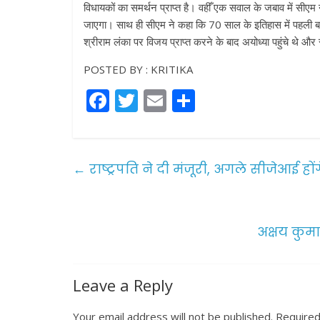
विधायकों का समर्थन प्राप्त है। वहीँ एक सवाल के जबाव में सीएम न
जाएगा। साथ ही सीएम ने कहा कि 70 साल के इतिहास में पहली
श्रीराम लंका पर विजय प्राप्त करने के बाद अयोध्या पहुंचे थे औ
POSTED BY : KRITIKA
F
T
E
S
a
w
m
h
c
itt
ai
ar
e
er
l
e
←
राष्ट्रपति ने दी मंजूरी, अगले सीजेआई हों
b
o
o
अक्षय कुम
k
Leave a Reply
Your email address will not be published.
Required