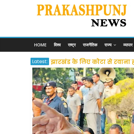
HOME
विश्व
राष्ट्र
राजनैतिक
राज्य
व्यापार
Latest:
झारखंड के लिए कोटा से रवाना होंग
उत्तराखंड के अन्य राज्यों में फं
प्रवासियों व मजदूरों को दी गई
शराब और पान की दुकानों को ग्र
दो हफ्ते के लिए बढ़ाया लॉकडाउन