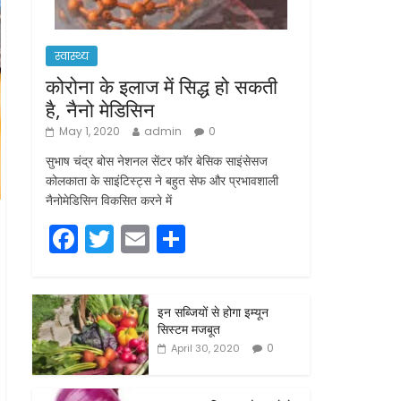
स्वास्थ्य
कोरोना के इलाज में सिद्ध हो सकती
है, नैनो मेडिसिन
May 1, 2020
admin
0
सुभाष चंद्र बोस नेशनल सेंटर फॉर बेसिक साइंसेसज
कोलकाता के साइंटिस्ट्स ने बहुत सेफ और प्रभावशाली
नैनोमेडिसिन विकसित करने में
F
T
E
S
a
w
m
h
c
itt
ai
ar
इन सब्जियों से होगा इम्यून
e
er
l
e
सिस्टम मजबूत
b
0
April 30, 2020
o