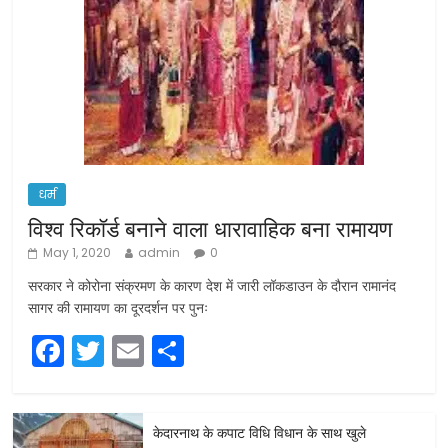
धर्म
विश्व रिकॉर्ड बनाने वाला धारावाहिक बना रामायण
May 1, 2020
admin
0
सरकार ने कोरोना संक्रमण के कारण देश में जारी लॉकडाउन के दौरान रामानंद
सागर की रामायण का दूरदर्शन पर पुनः
F
T
E
S
a
w
m
h
c
itt
ai
ar
केदारनाथ के कपाट विधि विधान के साथ खुले
e
er
l
e