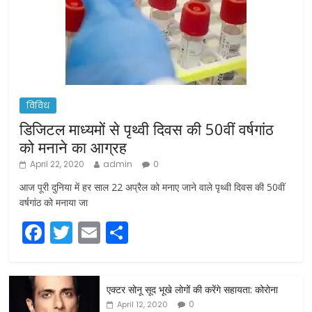
विविध
डिजिटल माध्यमों से पृथ्वी दिवस की 50वीं वर्षगांठ
को मनाने का आग्रह
April 22, 2020
admin
0
आज पूरी दुनिया में हर साल 22 अप्रैल को मनाए जाने वाले पृथ्वी दिवस की 50वीं
वर्षगांठ को मनाया जा
F
T
E
S
a
w
m
h
c
itt
ai
ar
एक्टर सोनू सूद भूखे लोगों की करेंगे सहायता: कोरोना
e
er
l
e
0
April 12, 2020