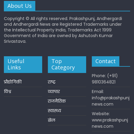
About Us
Copyright © All rights reserved. Prakashpunj, Andhergardi
and Andhergardi News are Registered Trademarks under
the Intellectual Property India, Trademarks Act 1999
Government of India are owned by Ashutosh Kumar
Srivastava.
Useful
Top
Contact
Links
Category
Phone: (+91)
प्रौद्योगिकी
राष्ट्र
9810364821
विश्व
व्यापार
Email:
info@prakashpunj
राजनैतिक
news.com
स्वास्थ्य
Website:
www.prakashpunj
खेल
news.com