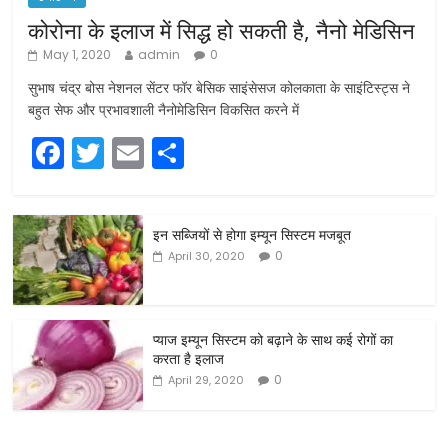
कोरोना के इलाज में सिद्ध हो सकती है, नैनो मेडिसिन
May 1, 2020
admin
0
सुभाष चंद्र बोस नेशनल सेंटर फॉर बेसिक साइंसेसज कोलकाता के साइंटिस्ट्स ने
बहुत सेफ और प्रभावशाली नैनोमेडिसिन विकसित करने में
F
T
E
S
a
w
m
h
c
itt
ai
ar
इन सब्जियों से होगा इम्यून सिस्टम मजबूत
e
er
l
e
0
April 30, 2020
b
o
o
प्याज इम्यून सिस्टम को बढ़ाने के साथ कई रोगों का
करता है इलाज
k
0
April 29, 2020