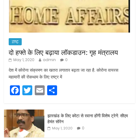
राष्ट्र
दो हफ्ते के लिए बढ़ाया लॉकडाउन: गृह मंत्रालय
May 1, 2020
admin
0
देश में कोरोना संक्रमण का खतरा लगातार बढ़ता जा रहा है. कोरोना वायरस
महामारी की रोकथाम के लिए राष्ट्र में
F
T
E
S
a
w
m
h
c
itt
ai
ar
झारखंड के लिए कोटा से रवाना होंगी विशेष ट्रेनें: सीएम
e
er
l
e
हेमंत सोरेन
b
0
May 1, 2020