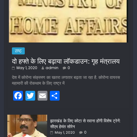
राष्ट्र
दो हफ्ते के लिए बढ़ाया लॉकडाउन: गृह मंत्रालय
May 1, 2020
admin
0
देश में कोरोना संक्रमण का खतरा लगातार बढ़ता जा रहा है. कोरोना वायरस
महामारी की रोकथाम के लिए राष्ट्र में
F
T
E
S
a
w
m
h
c
itt
ai
ar
झारखंड के लिए कोटा से रवाना होंगी विशेष ट्रेनें:
e
er
l
e
सीएम हेमंत सोरेन
b
0
May 1, 2020