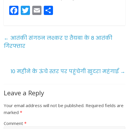
F
T
E
S
a
w
m
h
c
itt
ai
ar
e
er
l
e
←
आतंकी संगठन लश्कर ए तैयबा के 8 आतंकी
b
गिरफ्तार
o
o
10 महीने के ऊंचे स्तर पर पहुंचेगी खुदरा महंगाई
→
k
Leave a Reply
Your email address will not be published.
Required fields are
marked
*
Comment
*