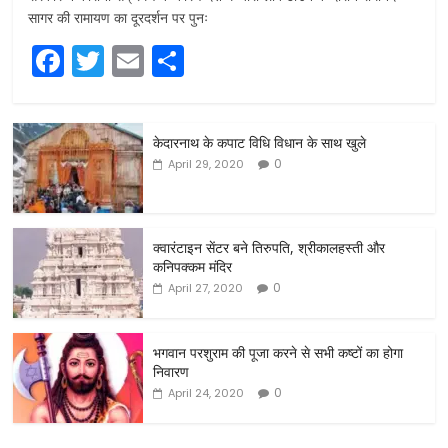
सागर की रामायण का दूरदर्शन पर पुनः
F
T
E
S
a
w
m
h
c
itt
ai
ar
केदारनाथ के कपाट विधि विधान के साथ खुले
e
er
l
e
0
April 29, 2020
b
o
o
क्वारंटाइन सेंटर बने तिरुपति, श्रीकालहस्ती और
कनिपक्कम मंदिर
k
0
April 27, 2020
भगवान परशुराम की पूजा करने से सभी कष्टों का होगा
निवारण
0
April 24, 2020