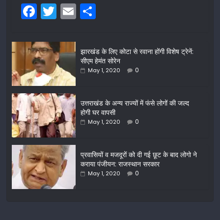
F
T
E
S
a
w
m
h
c
itt
ai
ar
झारखंड के लिए कोटा से रवाना होंगी विशेष ट्रेनें:
e
er
l
e
सीएम हेमंत सोरेन
b
0
May 1, 2020
o
o
उत्तराखंड के अन्य राज्यों में फंसे लोगों की जल्द
होगी घर वापसी
k
0
May 1, 2020
प्रवासियों व मजदूरों को दी गई छूट के बाद लोगो ने
कराया पंजीयन: राजस्थान सरकार
0
May 1, 2020