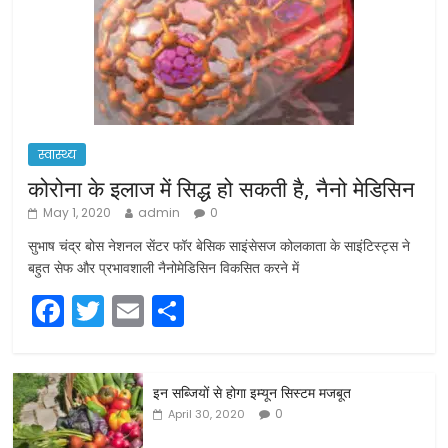
स्वास्थ्य
कोरोना के इलाज में सिद्ध हो सकती है, नैनो मेडिसिन
May 1, 2020
admin
0
सुभाष चंद्र बोस नेशनल सेंटर फॉर बेसिक साइंसेसज कोलकाता के साइंटिस्ट्स ने
बहुत सेफ और प्रभावशाली नैनोमेडिसिन विकसित करने में
F
T
E
S
a
w
m
h
c
itt
ai
ar
इन सब्जियों से होगा इम्यून सिस्टम मजबूत
e
er
l
e
0
April 30, 2020
b