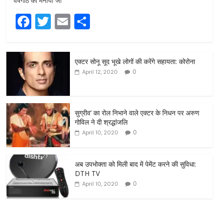
वर्षगांठ को मनाया जा
F
T
E
S
a
w
m
h
c
itt
ai
ar
एक्टर सोनू सूद भूखे लोगों की करेंगे सहायता: कोरोना
e
er
l
e
0
April 12, 2020
b
o
o
सुग्रीव’ का रोल निभाने वाले एक्टर के निधन पर अरुण
गोविल ने दी श्रद्धांजलि
k
0
April 10, 2020
अब उपभोक्ता को मिली बाद में पेमेंट करने की सुविधा:
DTH TV
0
April 10, 2020