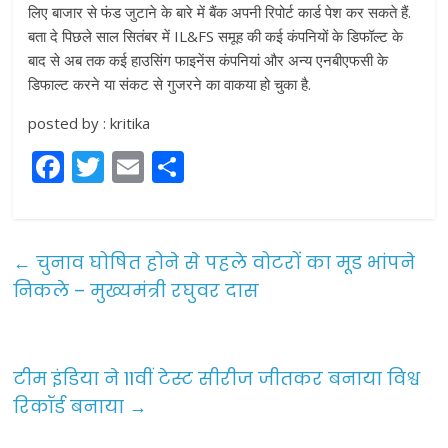
लिए बाजार से फंड जुटाने के बारे में बैंक अपनी रिपोर्ट कार्ड पेश कर सकते हैं.
बता दे पिछले साल सितंबर में IL&FS समूह की कई कंपनियों के डिफॉल्ट के
बाद से अब तक कई हाउसिंग फाइनेंस कंपनियां और अन्य एनबीएफसी के
डिफाल्ट करने या संकट से गुजरने का वाकया हो चुका है.
posted by : kritika
F
T
E
S
a
w
m
h
c
itt
ai
ar
e
er
l
e
←
चुनाव घोषित होने से पहले वोटरों का मूड भांपने
b
निकले – मुख्यमंत्री रघुवर दास
o
o
टीम इंडिया ने 11वीं टेस्ट सीरीज जीतकर बनाया विश्व
k
रिकॉर्ड बनाया
→