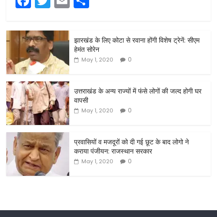
F
T
E
S
a
w
m
h
c
itt
ai
ar
झारखंड के लिए कोटा से रवाना होंगी विशेष ट्रेनें: सीएम
e
er
l
e
हेमंत सोरेन
b
0
May 1, 2020
o
o
उत्तराखंड के अन्य राज्यों में फंसे लोगों की जल्द होगी घर
वापसी
k
0
May 1, 2020
प्रवासियों व मजदूरों को दी गई छूट के बाद लोगो ने
कराया पंजीयन: राजस्थान सरकार
0
May 1, 2020