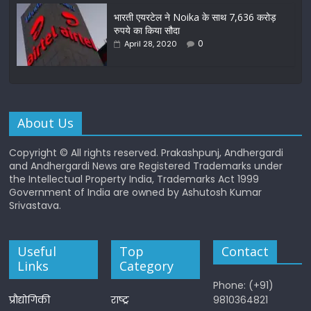
भारती एयरटेल ने Noika के साथ 7,636 करोड़
रुपये का किया सौदा
0
April 28, 2020
About Us
Copyright © All rights reserved. Prakashpunj, Andhergardi
and Andhergardi News are Registered Trademarks under
the Intellectual Property India, Trademarks Act 1999
Government of India are owned by Ashutosh Kumar
Srivastava.
Useful
Top
Contact
Links
Category
Phone: (+91)
प्रौद्योगिकी
राष्ट्र
9810364821