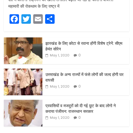
महामारी की रोकथाम के लिए राष्ट्र में
F
T
E
S
a
w
m
h
c
itt
ai
ar
झारखंड के लिए कोटा से रवाना होंगी विशेष ट्रेनें: सीएम
e
er
l
e
हेमंत सोरेन
b
0
May 1, 2020
o
o
उत्तराखंड के अन्य राज्यों में फंसे लोगों की जल्द होगी घर
वापसी
k
0
May 1, 2020
प्रवासियों व मजदूरों को दी गई छूट के बाद लोगो ने
कराया पंजीयन: राजस्थान सरकार
0
May 1, 2020