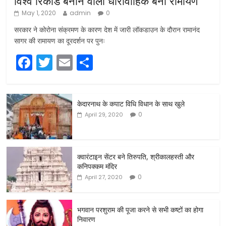
विश्व रिकॉर्ड बनाने वाला धारावाहिक बना रामायण
May 1, 2020
admin
0
सरकार ने कोरोना संक्रमण के कारण देश में जारी लॉकडाउन के दौरान रामानंद
सागर की रामायण का दूरदर्शन पर पुनः
F
T
E
S
a
w
m
h
c
itt
ai
ar
केदारनाथ के कपाट विधि विधान के साथ खुले
e
er
l
e
0
April 29, 2020
b
o
o
क्वारंटाइन सेंटर बने तिरुपति, श्रीकालहस्ती और
कनिपक्कम मंदिर
k
0
April 27, 2020
भगवान परशुराम की पूजा करने से सभी कष्टों का होगा
निवारण