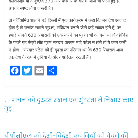
गलतफहमियां अनुच्छेद 370 और कश्मीर के बारे में आज भी फैली हुई है,
उनका स्पष्ट होना जरूरी है।
तो वहीँ अमित शाह ने नई दिल्ली में एक कार्यक्रम में कहा कि जब देश आजाद
होता है तो उसके सामने सुरक्षा, संविधान बनाने जैसे कई सवाल होते हैं, पर
हमारे सामने 630 रियासतों को एक करने का प्रश्न भी आ गया था तो वहीँ देश
के पहले गृह मंत्री लौह पुरुष सरदार वल्लभ भाई पटेल न होते तो ये काम कभी
न होता। सरदार पटेल की ही दृढ़ता का परिणाम था कि 630 रियासतें आज
एक देश के रूप में दुनिया के अंदर अस्तित्व रखती हैं।
F
T
E
S
a
w
m
h
c
itt
ai
ar
e
er
l
e
←
पाचन को दुरुस्त रखने एवं सुंदरता में निखार लाए
b
गुड़
o
o
बीपीसीएल को देशी-विदेशी कंपनियों को बेचने की