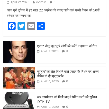
April 22, 2020
admin
0
आज पूरी दुनिया में हर साल 22 अप्रैल को मनाए जाने वाले पृथ्वी दिवस की 50वीं
वर्षगांठ को मनाया जा
F
T
E
S
a
w
m
h
c
itt
ai
ar
एक्टर सोनू सूद भूखे लोगों की करेंगे सहायता: कोरोना
e
er
l
e
0
April 12, 2020
b
o
o
सुग्रीव’ का रोल निभाने वाले एक्टर के निधन पर अरुण
गोविल ने दी श्रद्धांजलि
k
0
April 10, 2020
अब उपभोक्ता को मिली बाद में पेमेंट करने की सुविधा:
DTH TV
0
April 10, 2020