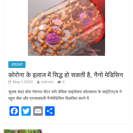
स्वास्थ्य
कोरोना के इलाज में सिद्ध हो सकती है, नैनो मेडिसिन
May 1, 2020
admin
0
सुभाष चंद्र बोस नेशनल सेंटर फॉर बेसिक साइंसेसज कोलकाता के साइंटिस्ट्स ने
बहुत सेफ और प्रभावशाली नैनोमेडिसिन विकसित करने में
F
T
E
S
a
w
m
h
c
itt
ai
ar