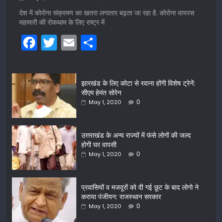
देश में कोरोना संक्रमण का खतरा लगातार बढ़ता जा रहा है. कोरोना वायरस
महामारी की रोकथाम के लिए राष्ट्र में
F
T
E
S
a
w
m
h
c
itt
ai
ar
झारखंड के लिए कोटा से रवाना होंगी विशेष ट्रेनें:
e
er
l
e
सीएम हेमंत सोरेन
b
0
May 1, 2020
o
o
उत्तराखंड के अन्य राज्यों में फंसे लोगों की जल्द
होगी घर वापसी
k
0
May 1, 2020
प्रवासियों व मजदूरों को दी गई छूट के बाद लोगो ने
कराया पंजीयन: राजस्थान सरकार
0
May 1, 2020