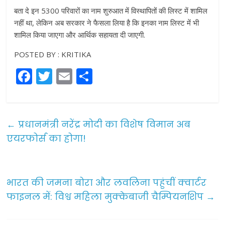
बता दे इन 5300 परिवारों का नाम शुरुआत में विस्थापितों की लिस्ट में शामिल
नहीं था, लेकिन अब सरकार ने फैसला लिया है कि इनका नाम लिस्ट में भी
शामिल किया जाएगा और आर्थिक सहायता दी जाएगी.
POSTED BY : KRITIKA
F
T
E
S
a
w
m
h
c
itt
ai
ar
e
er
l
e
←
प्रधानमंत्री नरेंद्र मोदी का विशेष विमान अब
b
एयरफोर्स का होगा!
o
o
भारत की जमना बोरा और लवलिना पहुंचीं क्वार्टर
k
फाइनल में: विश्व महिला मुक्केबाजी चैम्पियनशिप
→