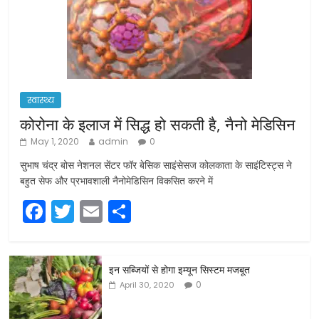
स्वास्थ्य
कोरोना के इलाज में सिद्ध हो सकती है, नैनो मेडिसिन
May 1, 2020
admin
0
सुभाष चंद्र बोस नेशनल सेंटर फॉर बेसिक साइंसेसज कोलकाता के साइंटिस्ट्स ने
बहुत सेफ और प्रभावशाली नैनोमेडिसिन विकसित करने में
F
T
E
S
a
w
m
h
c
itt
ai
ar
इन सब्जियों से होगा इम्यून सिस्टम मजबूत
e
er
l
e
0
April 30, 2020
b