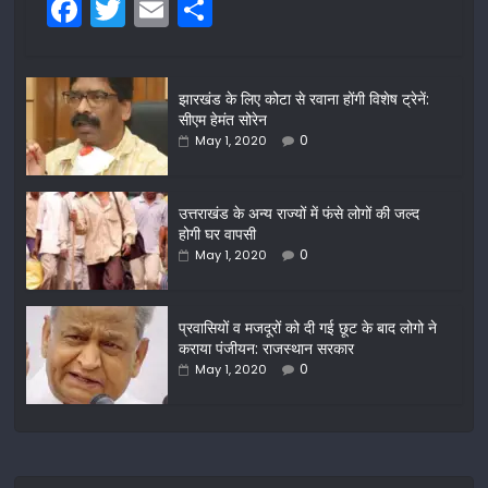
F
T
E
S
a
w
m
h
c
itt
ai
ar
झारखंड के लिए कोटा से रवाना होंगी विशेष ट्रेनें:
e
er
l
e
सीएम हेमंत सोरेन
b
0
May 1, 2020
o
o
उत्तराखंड के अन्य राज्यों में फंसे लोगों की जल्द
होगी घर वापसी
k
0
May 1, 2020
प्रवासियों व मजदूरों को दी गई छूट के बाद लोगो ने
कराया पंजीयन: राजस्थान सरकार
0
May 1, 2020