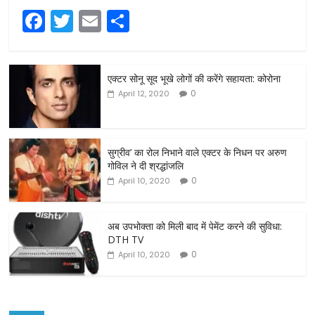
F
T
E
S
a
w
m
h
c
itt
ai
ar
एक्टर सोनू सूद भूखे लोगों की करेंगे सहायता: कोरोना
e
er
l
e
0
April 12, 2020
b
o
o
सुग्रीव’ का रोल निभाने वाले एक्टर के निधन पर अरुण
गोविल ने दी श्रद्धांजलि
k
0
April 10, 2020
अब उपभोक्ता को मिली बाद में पेमेंट करने की सुविधा:
DTH TV
0
April 10, 2020