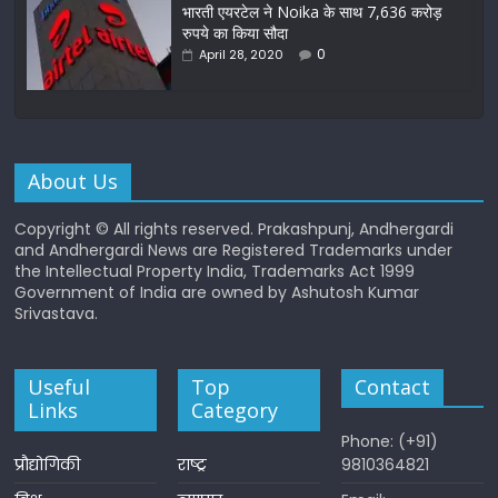
भारती एयरटेल ने Noika के साथ 7,636 करोड़
रुपये का किया सौदा
0
April 28, 2020
About Us
Copyright © All rights reserved. Prakashpunj, Andhergardi
and Andhergardi News are Registered Trademarks under
the Intellectual Property India, Trademarks Act 1999
Government of India are owned by Ashutosh Kumar
Srivastava.
Useful
Top
Contact
Links
Category
Phone: (+91)
प्रौद्योगिकी
राष्ट्र
9810364821