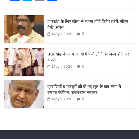
a
w
m
h
c
itt
ai
ar
झारखंड के लिए कोटा से रवाना होंगी विशेष ट्रेनें: सीएम
e
er
l
e
हेमंत सोरेन
b
0
May 1, 2020
o
o
उत्तराखंड के अन्य राज्यों में फंसे लोगों की जल्द होगी घर
वापसी
k
0
May 1, 2020
प्रवासियों व मजदूरों को दी गई छूट के बाद लोगो ने
कराया पंजीयन: राजस्थान सरकार
0
May 1, 2020