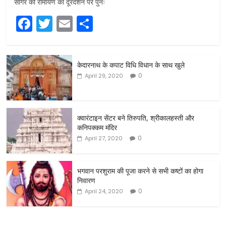
सागर की रामायण का दूरदर्शन पर पुनः
F
T
E
S
a
w
m
h
c
itt
ai
ar
केदारनाथ के कपाट विधि विधान के साथ खुले
e
er
l
e
0
April 29, 2020
b
o
o
क्वारंटाइन सेंटर बने तिरुपति, श्रीकालहस्ती और
कनिपक्कम मंदिर
k
0
April 27, 2020
भगवान परशुराम की पूजा करने से सभी कष्टों का होगा
निवारण
0
April 24, 2020