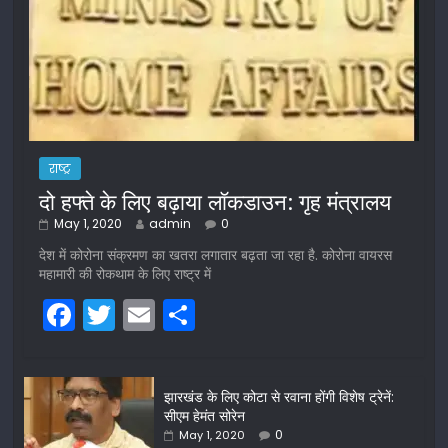
राष्ट्र
दो हफ्ते के लिए बढ़ाया लॉकडाउन: गृह मंत्रालय
May 1, 2020
admin
0
देश में कोरोना संक्रमण का खतरा लगातार बढ़ता जा रहा है. कोरोना वायरस
महामारी की रोकथाम के लिए राष्ट्र में
F
T
E
S
a
w
m
h
c
itt
ai
ar
झारखंड के लिए कोटा से रवाना होंगी विशेष ट्रेनें:
e
er
l
e
सीएम हेमंत सोरेन
b
0
May 1, 2020