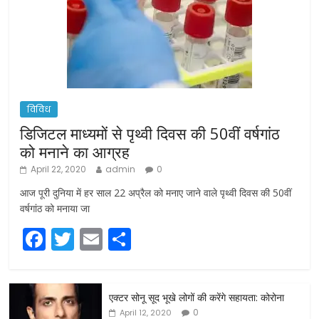
विविध
डिजिटल माध्यमों से पृथ्वी दिवस की 50वीं वर्षगांठ
को मनाने का आग्रह
April 22, 2020
admin
0
आज पूरी दुनिया में हर साल 22 अप्रैल को मनाए जाने वाले पृथ्वी दिवस की 50वीं
वर्षगांठ को मनाया जा
F
T
E
S
a
w
m
h
c
itt
ai
ar
एक्टर सोनू सूद भूखे लोगों की करेंगे सहायता: कोरोना
e
er
l
e
0
April 12, 2020