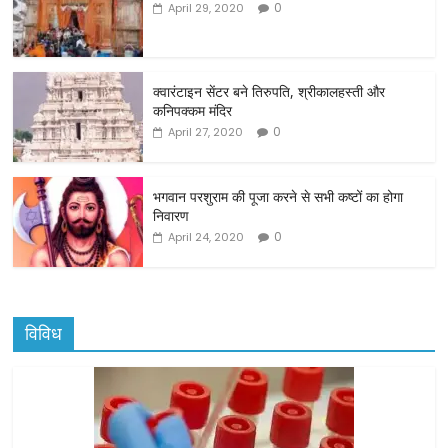
e
er
l
e
0
April 29, 2020
b
o
o
क्वारंटाइन सेंटर बने तिरुपति, श्रीकालहस्ती और
कनिपक्कम मंदिर
k
0
April 27, 2020
भगवान परशुराम की पूजा करने से सभी कष्टों का होगा
निवारण
0
April 24, 2020
विविध