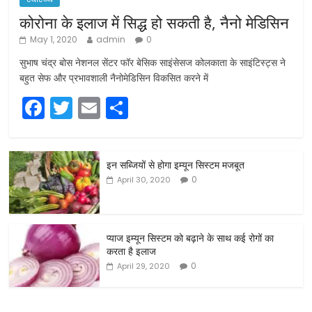
कोरोना के इलाज में सिद्ध हो सकती है, नैनो मेडिसिन
May 1, 2020
admin
0
सुभाष चंद्र बोस नेशनल सेंटर फॉर बेसिक साइंसेसज कोलकाता के साइंटिस्ट्स ने
बहुत सेफ और प्रभावशाली नैनोमेडिसिन विकसित करने में
F
T
E
S
a
w
m
h
c
itt
ai
ar
इन सब्जियों से होगा इम्यून सिस्टम मजबूत
e
er
l
e
0
April 30, 2020
b
o
o
प्याज इम्यून सिस्टम को बढ़ाने के साथ कई रोगों का
करता है इलाज
k
0
April 29, 2020