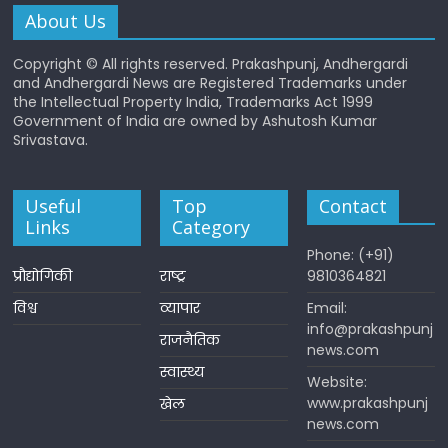
About Us
Copyright © All rights reserved. Prakashpunj, Andhergardi
and Andhergardi News are Registered Trademarks under
the Intellectual Property India, Trademarks Act 1999
Government of India are owned by Ashutosh Kumar
Srivastava.
Useful
Top
Contact
Links
Category
Phone: (+91)
प्रौद्योगिकी
राष्ट्र
9810364821
विश्व
व्यापार
Email:
info@prakashpunj
राजनैतिक
news.com
स्वास्थ्य
Website:
www.prakashpunj
खेल
news.com