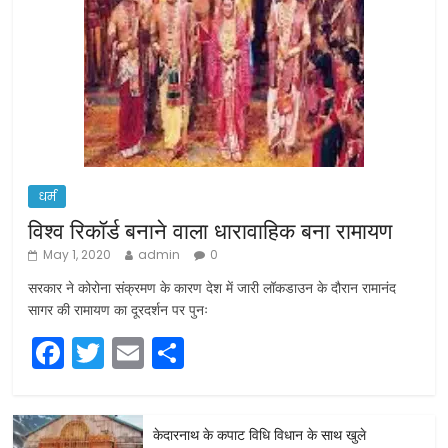
धर्म
विश्व रिकॉर्ड बनाने वाला धारावाहिक बना रामायण
May 1, 2020
admin
0
सरकार ने कोरोना संक्रमण के कारण देश में जारी लॉकडाउन के दौरान रामानंद
सागर की रामायण का दूरदर्शन पर पुनः
F
T
E
S
a
w
m
h
c
itt
ai
ar
केदारनाथ के कपाट विधि विधान के साथ खुले