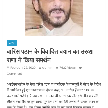
ने कराया पंजीयन: राजस्थान सरकार
शराब और पान की दुकानों को ग्रीन जोन में
खोलने की मिली इजाजत: गृह मंत्रालय
दो हफ्ते के लिए बढ़ाया लॉकडाउन: गृह मंत्रालय
राष्ट्र
वारिस पठान के विवादित बयान का उरुशा
राणा ने किया समर्थन
February 22, 2020
admin
7622 Views
1
Comment
एआईएमआईएम के नेता वारिस पठान ने कर्नाटक के कलबुर्गी में सीएए के विरोध
में आयोजित हुई एक जनसभा के दौरान कहा, 15 करोड़ हैं मगर 100 के
ऊपर भारी पड़ेंगे। ये याद रखना। आजादी हमारा हक और इसे छीन कर लेंगे,
लेकिन इसी बीच मशहूर शायर मुनव्वर राणा की बेटी उरुशा ने उनके बयान का
समर्थन किया है। इस दौरान उन्होंने कहा कि वह इससे बिल्कुल सहमत हूं।