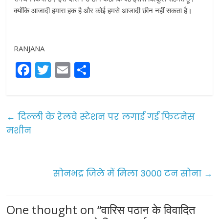
क्योंकि आजादी हमारा हक है और कोई हमसे आजादी छीन नहीं सकता है।
RANJANA
F
T
E
S
a
w
m
h
c
itt
ai
ar
e
er
l
e
←
दिल्ली के रेलवे स्टेशन पर लगाई गई फिटनेस
b
मशीन
o
o
सोनभद्र जिले में मिला 3000 टन सोना
→
k
One thought on “
वारिस पठान के विवादित