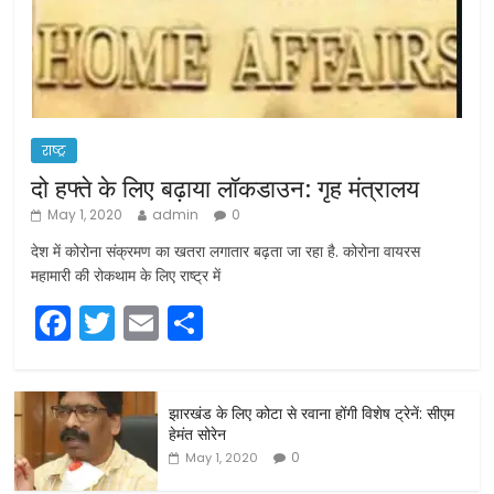
राष्ट्र
दो हफ्ते के लिए बढ़ाया लॉकडाउन: गृह मंत्रालय
May 1, 2020
admin
0
देश में कोरोना संक्रमण का खतरा लगातार बढ़ता जा रहा है. कोरोना वायरस
महामारी की रोकथाम के लिए राष्ट्र में
F
T
E
S
a
w
m
h
c
itt
ai
ar
झारखंड के लिए कोटा से रवाना होंगी विशेष ट्रेनें: सीएम
e
er
l
e
हेमंत सोरेन
b
0
May 1, 2020