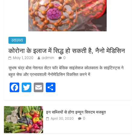
स्वास्थ्य
कोरोना के इलाज में सिद्ध हो सकती है, नैनो मेडिसिन
May 1, 2020
admin
0
सुभाष चंद्र बोस नेशनल सेंटर फॉर बेसिक साइंसेसज कोलकाता के साइंटिस्ट्स ने
बहुत सेफ और प्रभावशाली नैनोमेडिसिन विकसित करने में
F
T
E
S
a
w
m
h
c
itt
ai
ar
इन सब्जियों से होगा इम्यून सिस्टम मजबूत
e
er
l
e
0
April 30, 2020
b