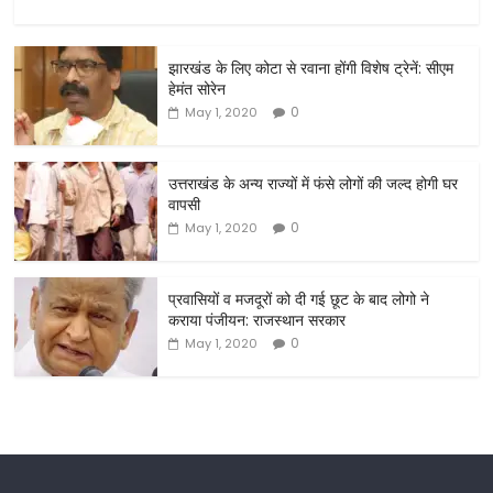
a
w
m
h
c
itt
ai
ar
झारखंड के लिए कोटा से रवाना होंगी विशेष ट्रेनें: सीएम
e
er
l
e
हेमंत सोरेन
b
0
May 1, 2020
o
o
उत्तराखंड के अन्य राज्यों में फंसे लोगों की जल्द होगी घर
वापसी
k
0
May 1, 2020
प्रवासियों व मजदूरों को दी गई छूट के बाद लोगो ने
कराया पंजीयन: राजस्थान सरकार
0
May 1, 2020