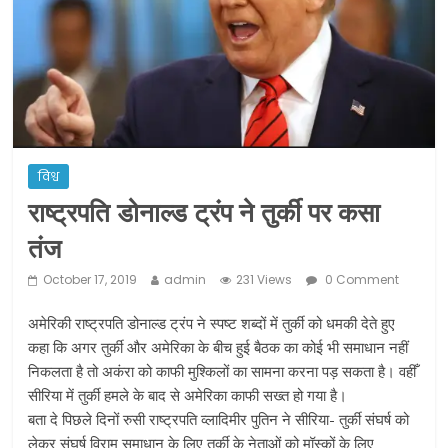
ने कराया पंजीयन: राजस्थान सरकार
शराब और पान की दुकानों को ग्रीन जोन में
खोलने की मिली इजाजत: गृह मंत्रालय
दो हफ्ते के लिए बढ़ाया लॉकडाउन: गृह मंत्रालय
विश्व
राष्ट्रपति डोनाल्ड ट्रंप ने तुर्की पर कसा
तंज
October 17, 2019
admin
231 Views
0 Comment
अमेरिकी राष्ट्रपति डोनाल्ड ट्रंप ने स्पष्ट शब्दों में तुर्की को धमकी देते हुए
कहा कि अगर तुर्की और अमेरिका के बीच हुई बैठक का कोई भी समाधान नहीं
निकलता है तो अकंरा को काफी मुश्किलों का सामना करना पड़ सकता है। वहीँ
सीरिया में तुर्की हमले के बाद से अमेरिका काफी सख्त हो गया है।
बता दे पिछले दिनों रुसी राष्ट्रपति व्लादिमीर पुतिन ने सीरिया- तुर्की संघर्ष को
लेकर संघर्ष विराम समाधान के लिए तुर्की के नेताओं को मॉस्कों के लिए