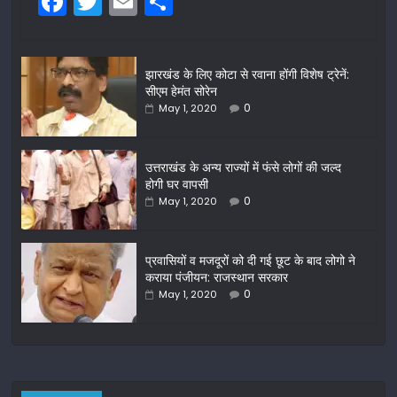
F
T
E
S
a
w
m
h
c
itt
ai
ar
झारखंड के लिए कोटा से रवाना होंगी विशेष ट्रेनें:
e
er
l
e
सीएम हेमंत सोरेन
b
0
May 1, 2020
o
o
उत्तराखंड के अन्य राज्यों में फंसे लोगों की जल्द
होगी घर वापसी
k
0
May 1, 2020
प्रवासियों व मजदूरों को दी गई छूट के बाद लोगो ने
कराया पंजीयन: राजस्थान सरकार
0
May 1, 2020