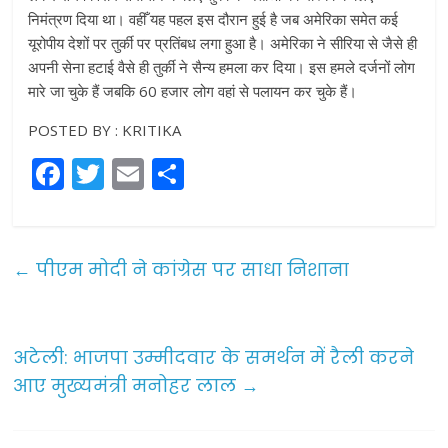
निमंत्रण दिया था। वहीँ यह पहल इस दौरान हुई है जब अमेरिका समेत कई
यूरोपीय देशों पर तुर्की पर प्रतिंबध लगा हुआ है। अमेरिका ने सीरिया से जैसे ही
अपनी सेना हटाई वैसे ही तुर्की ने सैन्य हमला कर दिया। इस हमले दर्जनों लोग
मारे जा चुके हैं जबकि 60 हजार लोग वहां से पलायन कर चुके हैं।
POSTED BY : KRITIKA
F
T
E
S
a
w
m
h
c
itt
ai
ar
e
er
l
e
←
पीएम मोदी ने कांग्रेस पर साधा निशाना
b
o
o
अटेली: भाजपा उम्मीदवार के समर्थन में रैली करने
आए मुख्यमंत्री मनोहर लाल
→
k