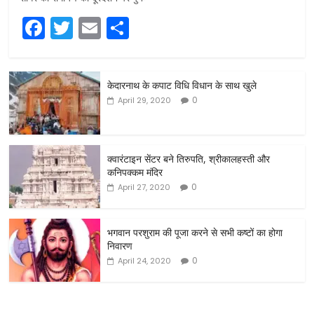
F
T
E
S
a
w
m
h
c
itt
ai
ar
केदारनाथ के कपाट विधि विधान के साथ खुले
e
er
l
e
0
April 29, 2020
b
o
o
क्वारंटाइन सेंटर बने तिरुपति, श्रीकालहस्ती और
कनिपक्कम मंदिर
k
0
April 27, 2020
भगवान परशुराम की पूजा करने से सभी कष्टों का होगा
निवारण
0
April 24, 2020