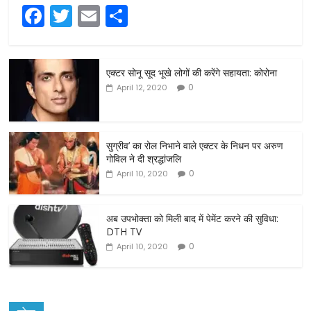
F
T
E
S
a
w
m
h
c
itt
ai
ar
एक्टर सोनू सूद भूखे लोगों की करेंगे सहायता: कोरोना
e
er
l
e
0
April 12, 2020
b
o
o
सुग्रीव’ का रोल निभाने वाले एक्टर के निधन पर अरुण
गोविल ने दी श्रद्धांजलि
k
0
April 10, 2020
अब उपभोक्ता को मिली बाद में पेमेंट करने की सुविधा:
DTH TV
0
April 10, 2020