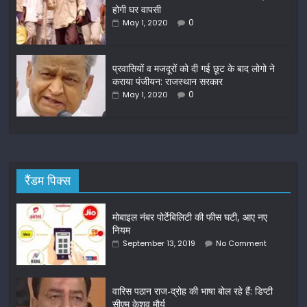
होगी घर वापसी
k
0
May 1, 2020
प्रवासियों व मजदूरों को दी गई छूट के बाद लोगो ने
कराया पंजीयन: राजस्थान सरकार
0
May 1, 2020
रैंडम पिक्स
मोबाइल नंबर पोर्टेबिलिटी की फीस घटी, आए नए
नियम
September 13, 2019
No Comment
वारिस पठान राज-द्रोह की भाषा बोल रहे हैं: डिप्‍टी
सीएम केशव मौर्य