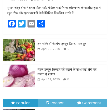
सुभाष चंद्र बोस नेशनल सेंटर फॉर बेसिक साइंसेसज कोलकाता के साइंटिस्ट्स ने
बहुत सेफ और प्रभावशाली नैनोमेडिसिन विकसित करने में
F
T
E
S
a
w
m
h
c
itt
ai
ar
इन सब्जियों से होगा इम्यून सिस्टम मजबूत
e
er
l
e
0
April 30, 2020
b
o
o
प्याज इम्यून सिस्टम को बढ़ाने के साथ कई रोगों का
करता है इलाज
k
0
April 29, 2020
Popular
Recent
Comment