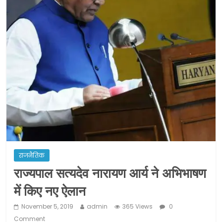
ने कराया पंजीयन: राजस्थान सरकार
शराब और पान की दुकानों को ग्रीन जोन में
खोलने की मिली इजाजत: गृह मंत्रालय
दो हफ्ते के लिए बढ़ाया लॉकडाउन: गृह मंत्रालय
राजनैतिक
राज्‍यपाल सत्‍यदेव नारायण आर्य ने अभिभाषण
में किए नए ऐलान
November 5, 2019
admin
365 Views
0
Comment