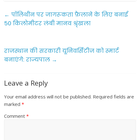
c
itt
ai
ar
e
er
l
e
←
पॉलिथीन पर जागरूकता फ़ैलाने के लिए बनाई
b
50 किलोमीटर लंबी मानव श्रृंखला
o
o
राजस्थान की सरकारी यूनिवर्सिटीज को स्मार्ट
k
बनाएंगे: राज्यपाल
→
Leave a Reply
Your email address will not be published.
Required fields are
marked
*
Comment
*