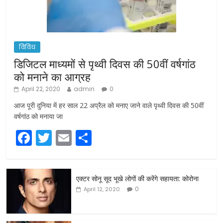
विविध
डिजिटल माध्यमों से पृथ्वी दिवस की 50वीं वर्षगांठ
को मनाने का आग्रह
April 22, 2020
admin
0
आज पूरी दुनिया में हर साल 22 अप्रैल को मनाए जाने वाले पृथ्वी दिवस की 50वीं
वर्षगांठ को मनाया जा
F
T
E
S
a
w
m
h
c
itt
ai
ar
एक्टर सोनू सूद भूखे लोगों की करेंगे सहायता: कोरोना
e
er
l
e
0
April 12, 2020
b
o