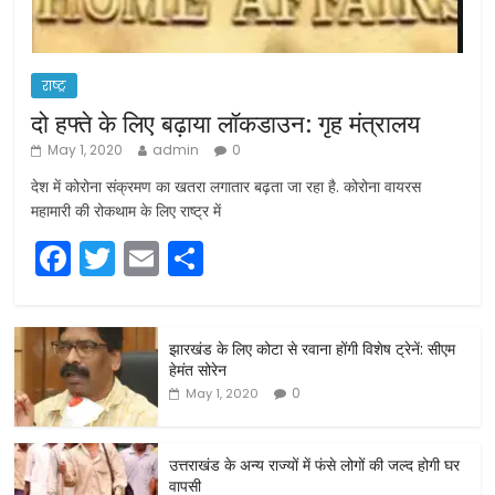
राष्ट्र
दो हफ्ते के लिए बढ़ाया लॉकडाउन: गृह मंत्रालय
May 1, 2020
admin
0
देश में कोरोना संक्रमण का खतरा लगातार बढ़ता जा रहा है. कोरोना वायरस
महामारी की रोकथाम के लिए राष्ट्र में
F
T
E
S
a
w
m
h
c
itt
ai
ar
झारखंड के लिए कोटा से रवाना होंगी विशेष ट्रेनें: सीएम
e
er
l
e
हेमंत सोरेन
b
0
May 1, 2020
o
o
उत्तराखंड के अन्य राज्यों में फंसे लोगों की जल्द होगी घर
वापसी