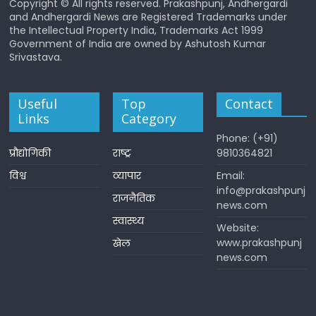
Copyright © All rights reserved. Prakashpunj, Andhergardi
and Andhergardi News are Registered Trademarks under
the Intellectual Property India, Trademarks Act 1999
Government of India are owned by Ashutosh Kumar
Srivastava.
Useful
Top
Contact
Links
Category
Phone: (+91)
प्रौद्योगिकी
राष्ट्र
9810364821
विश्व
व्यापार
Email:
info@prakashpunj
राजनैतिक
news.com
स्वास्थ्य
Website:
www.prakashpunj
खेल
news.com