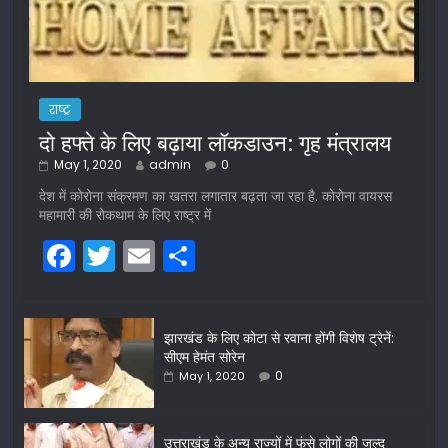
राष्ट्र
दो हफ्ते के लिए बढ़ाया लॉकडाउन: गृह मंत्रालय
May 1, 2020
admin
0
देश में कोरोना संक्रमण का खतरा लगातार बढ़ता जा रहा है. कोरोना वायरस
महामारी की रोकथाम के लिए राष्ट्र में
F
T
E
S
a
w
m
h
c
itt
ai
ar
झारखंड के लिए कोटा से रवाना होंगी विशेष ट्रेनें:
e
er
l
e
सीएम हेमंत सोरेन
b
0
May 1, 2020
o
o
उत्तराखंड के अन्य राज्यों में फंसे लोगों की जल्द