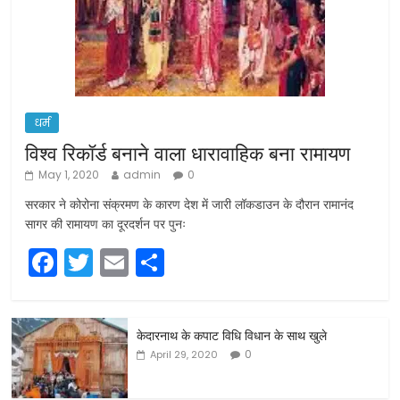
धर्म
विश्व रिकॉर्ड बनाने वाला धारावाहिक बना रामायण
May 1, 2020
admin
0
सरकार ने कोरोना संक्रमण के कारण देश में जारी लॉकडाउन के दौरान रामानंद
सागर की रामायण का दूरदर्शन पर पुनः
F
T
E
S
a
w
m
h
c
itt
ai
ar
केदारनाथ के कपाट विधि विधान के साथ खुले
e
er
l
e
0
April 29, 2020
b