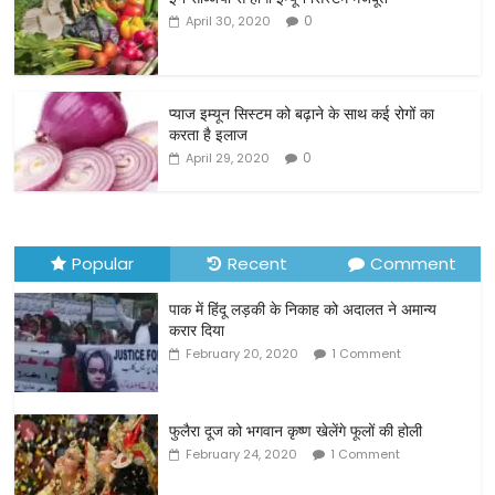
e
er
l
e
0
April 30, 2020
b
o
o
प्याज इम्यून सिस्टम को बढ़ाने के साथ कई रोगों का
करता है इलाज
k
0
April 29, 2020
Popular
Recent
Comment
पाक में हिंदू लड़की के निकाह को अदालत ने अमान्य
करार दिया
February 20, 2020
1 Comment
फुलैरा दूज को भगवान कृष्ण खेलेंगे फूलों की होली
February 24, 2020
1 Comment