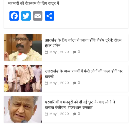
महामारी की रोकथाम के लिए राष्ट्र में
F
T
E
S
a
w
m
h
c
itt
ai
ar
झारखंड के लिए कोटा से रवाना होंगी विशेष ट्रेनें: सीएम
e
er
l
e
हेमंत सोरेन
b
0
May 1, 2020
o
o
उत्तराखंड के अन्य राज्यों में फंसे लोगों की जल्द होगी घर
वापसी
k
0
May 1, 2020
प्रवासियों व मजदूरों को दी गई छूट के बाद लोगो ने
कराया पंजीयन: राजस्थान सरकार
0
May 1, 2020