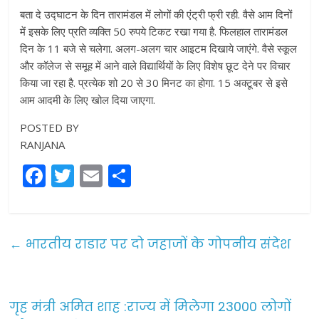
बता दे उद्घाटन के दिन तारामंडल में लोगों की एंट्री फ्री रही. वैसे आम दिनों
में इसके लिए प्रति व्यक्ति 50 रुपये टिकट रखा गया है. फिलहाल तारामंडल
दिन के 11 बजे से चलेगा. अलग-अलग चार आइटम दिखाये जाएंगे. वैसे स्कूल
और कॉलेज से समूह में आने वाले विद्यार्थियों के लिए विशेष छूट देने पर विचार
किया जा रहा है. प्रत्येक शो 20 से 30 मिनट का होगा. 15 अक्टूबर से इसे
आम आदमी के लिए खोल दिया जाएगा.
POSTED BY
RANJANA
F
T
E
S
a
w
m
h
c
itt
ai
ar
e
er
l
e
←
भारतीय राडार पर दो जहाजों के गोपनीय संदेश
b
o
o
गृह मंत्री अमित शाह :राज्य में मिलेगा 23000 लोगों