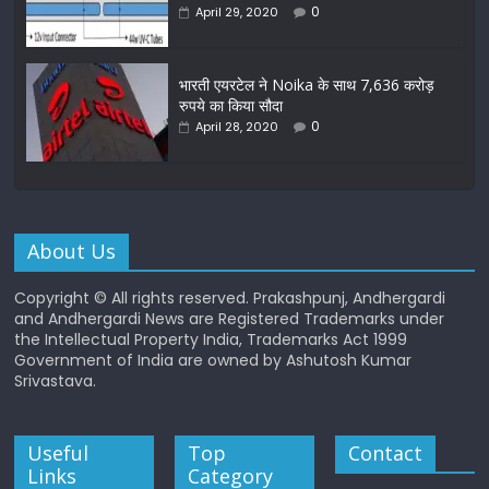
0
April 29, 2020
भारती एयरटेल ने Noika के साथ 7,636 करोड़
रुपये का किया सौदा
0
April 28, 2020
About Us
Copyright © All rights reserved. Prakashpunj, Andhergardi
and Andhergardi News are Registered Trademarks under
the Intellectual Property India, Trademarks Act 1999
Government of India are owned by Ashutosh Kumar
Srivastava.
Useful
Top
Contact
Links
Category