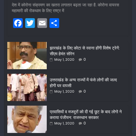
देश में कोरोना संक्रमण का खतरा लगातार बढ़ता जा रहा है. कोरोना वायरस
महामारी की रोकथाम के लिए राष्ट्र में
F
T
E
S
a
w
m
h
c
itt
ai
ar
झारखंड के लिए कोटा से रवाना होंगी विशेष ट्रेनें:
e
er
l
e
सीएम हेमंत सोरेन
b
0
May 1, 2020
o
o
उत्तराखंड के अन्य राज्यों में फंसे लोगों की जल्द
होगी घर वापसी
k
0
May 1, 2020
प्रवासियों व मजदूरों को दी गई छूट के बाद लोगो ने
कराया पंजीयन: राजस्थान सरकार
0
May 1, 2020