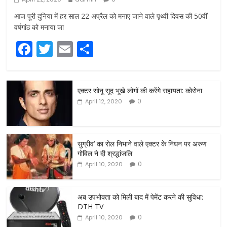
आज पूरी दुनिया में हर साल 22 अप्रैल को मनाए जाने वाले पृथ्वी दिवस की 50वीं
वर्षगांठ को मनाया जा
F
T
E
S
a
w
m
h
c
itt
ai
ar
एक्टर सोनू सूद भूखे लोगों की करेंगे सहायता: कोरोना
e
er
l
e
0
April 12, 2020
b
o
o
सुग्रीव’ का रोल निभाने वाले एक्टर के निधन पर अरुण
गोविल ने दी श्रद्धांजलि
k
0
April 10, 2020
अब उपभोक्ता को मिली बाद में पेमेंट करने की सुविधा:
DTH TV
0
April 10, 2020