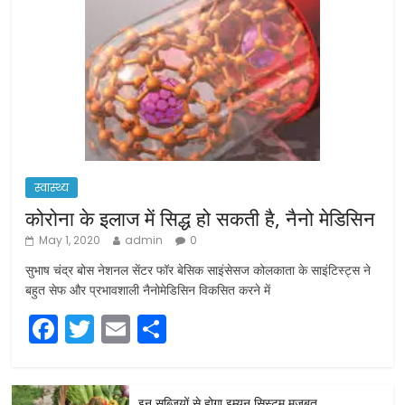
स्वास्थ्य
कोरोना के इलाज में सिद्ध हो सकती है, नैनो मेडिसिन
May 1, 2020
admin
0
सुभाष चंद्र बोस नेशनल सेंटर फॉर बेसिक साइंसेसज कोलकाता के साइंटिस्ट्स ने
बहुत सेफ और प्रभावशाली नैनोमेडिसिन विकसित करने में
F
T
E
S
a
w
m
h
c
itt
ai
ar
इन सब्जियों से होगा इम्यून सिस्टम मजबूत