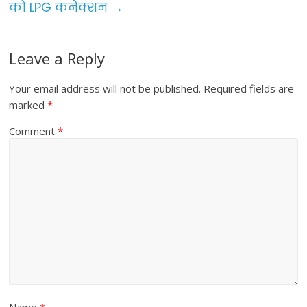
को LPG कनेक्शन
→
k
Leave a Reply
Your email address will not be published.
Required fields are
marked
*
Comment
*