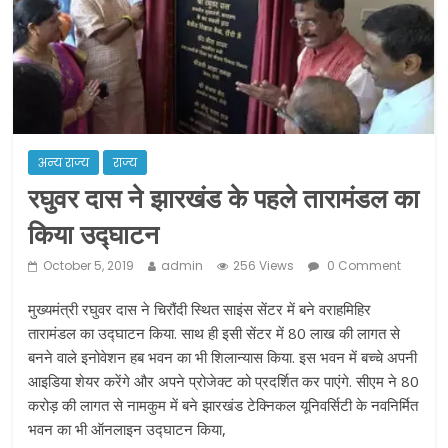
ने कराया पंजीयन: राजस्थान सरकार
शराब और पान की दुकानों को ग्रीन जोन में
खोलने की मिली इजाजत: गृह मंत्रालय
दो हफ्ते के लिए बढ़ाया लॉकडाउन: गृह मंत्रालय
अन्य राज्य
राज्य
रघुवर दास ने झारखंड के पहले तारामंडल का
किया उद्घाटन
October 5, 2019
admin
256 Views
0 Comment
मुख्यमंत्री रघुवर दास ने चिरौंदी स्थित साइंस सेंटर में बने वराहमिहिर
तारामंडल का उद्घाटन किया. साथ ही इसी सेंटर में 80 लाख की लागत से
बनने वाले इनोवेशन हब भवन का भी शिलान्यास किया. इस भवन में बच्चे अपनी
आइडिया शेयर करेंगे और अपने प्रोजेक्ट को प्रदर्शित कर पाएंगे. सीएम ने 80
करोड़ की लागत से नामकुम में बने झारखंड टेक्निकल यूनिवर्सिटी के नवनिर्मित
भवन का भी ऑनलाइन उद्घाटन किया,