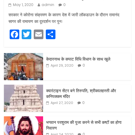
May 1, 2020
admin
0
सरकार ने कोरोना संक्रमण के कारण देश में जारी लॉकडाउन के दौरान रामानंद
सागर की रामायण का दूरदर्शन पर पुनः
F
T
E
S
a
w
m
h
c
itt
ai
ar
केदारनाथ के कपाट विधि विधान के साथ खुले
e
er
l
e
0
April 29, 2020
b
o
o
क्वारंटाइन सेंटर बने तिरुपति, श्रीकालहस्ती और
कनिपक्कम मंदिर
k
0
April 27, 2020
भगवान परशुराम की पूजा करने से सभी कष्टों का होगा
निवारण
0
April 24, 2020