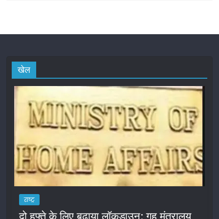
खेल
राष्ट्र
दो हफ्ते के लिए बढ़ाया लॉकडाउन: गृह मंत्रालय