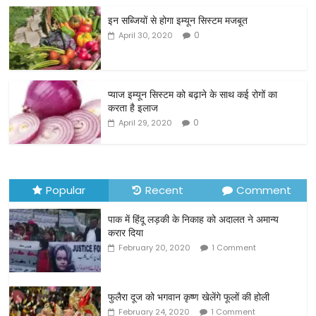
c
itt
ai
ar
इन सब्जियों से होगा इम्यून सिस्टम मजबूत
e
er
l
e
0
April 30, 2020
b
o
o
प्याज इम्यून सिस्टम को बढ़ाने के साथ कई रोगों का
करता है इलाज
k
0
April 29, 2020
Popular
Recent
Comment
पाक में हिंदू लड़की के निकाह को अदालत ने अमान्य
करार दिया
February 20, 2020
1 Comment
फुलैरा दूज को भगवान कृष्ण खेलेंगे फूलों की होली
February 24, 2020
1 Comment