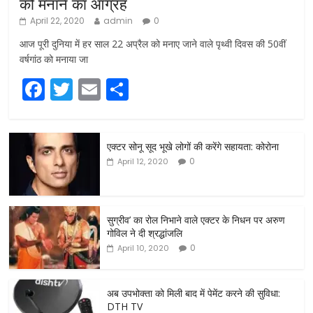
को मनाने का आग्रह
April 22, 2020
admin
0
आज पूरी दुनिया में हर साल 22 अप्रैल को मनाए जाने वाले पृथ्वी दिवस की 50वीं
वर्षगांठ को मनाया जा
F
T
E
S
a
w
m
h
c
itt
ai
ar
एक्टर सोनू सूद भूखे लोगों की करेंगे सहायता: कोरोना
e
er
l
e
0
April 12, 2020
b
o
o
सुग्रीव’ का रोल निभाने वाले एक्टर के निधन पर अरुण
गोविल ने दी श्रद्धांजलि
k
0
April 10, 2020
अब उपभोक्ता को मिली बाद में पेमेंट करने की सुविधा:
DTH TV