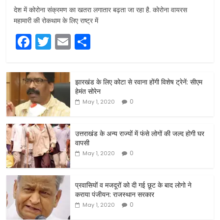
देश में कोरोना संक्रमण का खतरा लगातार बढ़ता जा रहा है. कोरोना वायरस
महामारी की रोकथाम के लिए राष्ट्र में
F
T
E
S
a
w
m
h
c
itt
ai
ar
झारखंड के लिए कोटा से रवाना होंगी विशेष ट्रेनें: सीएम
e
er
l
e
हेमंत सोरेन
b
0
May 1, 2020
o
o
उत्तराखंड के अन्य राज्यों में फंसे लोगों की जल्द होगी घर
वापसी
k
0
May 1, 2020
प्रवासियों व मजदूरों को दी गई छूट के बाद लोगो ने
कराया पंजीयन: राजस्थान सरकार
0
May 1, 2020