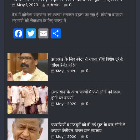
May 1, 2020
admin
0
देश में कोरोना संक्रमण का खतरा लगातार बढ़ता जा रहा है. कोरोना वायरस
महामारी की रोकथाम के लिए राष्ट्र में
F
T
E
S
a
w
m
h
c
itt
ai
ar
झारखंड के लिए कोटा से रवाना होंगी विशेष ट्रेनें:
e
er
l
e
सीएम हेमंत सोरेन
b
0
May 1, 2020
o
o
उत्तराखंड के अन्य राज्यों में फंसे लोगों की जल्द
होगी घर वापसी
k
0
May 1, 2020
प्रवासियों व मजदूरों को दी गई छूट के बाद लोगो ने
कराया पंजीयन: राजस्थान सरकार
0
May 1, 2020