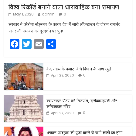
विश्व रिकॉर्ड बनाने वाला धारावाहिक बना रामायण
May 1, 2020
admin
0
सरकार ने कोरोना संक्रमण के कारण देश में जारी लॉकडाउन के दौरान रामानंद
सागर की रामायण का दूरदर्शन पर पुनः
F
T
E
S
a
w
m
h
c
itt
ai
ar
केदारनाथ के कपाट विधि विधान के साथ खुले
e
er
l
e
0
April 29, 2020
b
o
o
क्वारंटाइन सेंटर बने तिरुपति, श्रीकालहस्ती और
कनिपक्कम मंदिर
k
0
April 27, 2020
भगवान परशुराम की पूजा करने से सभी कष्टों का होगा